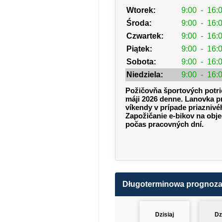
Wtorek:
9:00
-
16:
Środa:
9:00
-
16:
Czwartek:
9:00
-
16:
Piątek:
9:00
-
16:
Sobota:
9:00
-
16:
Niedziela:
9:00
-
16:
Požičovňa športových potri
máji 2026 denne. Lanovka 
víkendy v prípade priaznivé
Zapožičanie e-bikov na obj
počas pracovných dní.
Długoterminowa prognoz
Dzisiaj
Dz