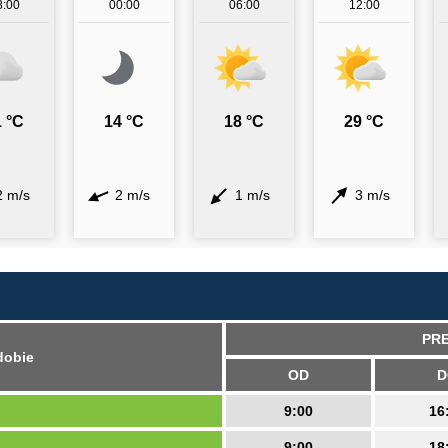
8:00
00:00
06:00
12:00
 °C
14 °C
18 °C
29 °C
2 m/s
2 m/s
1 m/s
3 m/s
PRE
dobie
OD
D
9:00
16
9:00
18