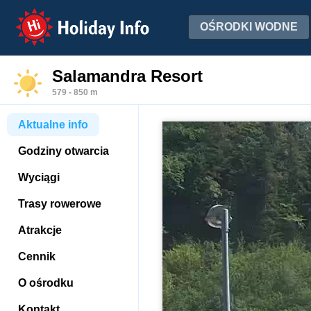
Holiday Info
OŚRODKI WODNE
Salamandra Resort
579 - 850 m
Aktualne info
Godziny otwarcia
Wyciągi
Trasy rowerowe
Atrakcje
Cennik
O ośrodku
Kontakt