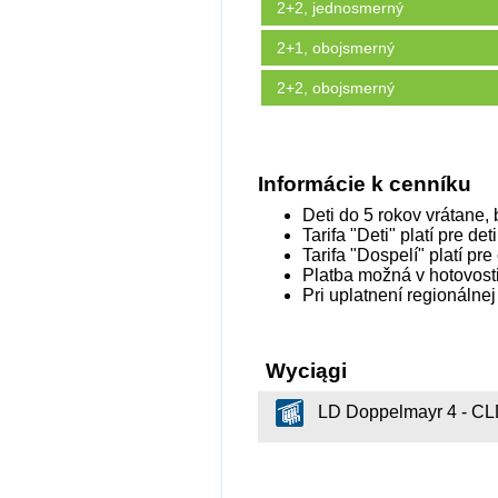
2+2, jednosmerný
2+1, obojsmerný
2+2, obojsmerný
Informácie k cenníku
Deti do 5 rokov vrátane,
Tarifa "Deti" platí pre d
Tarifa "Dospelí" platí pr
Platba možná v hotovosti
Pri uplatnení regionálne
Wyciągi
LD Doppelmayr 4 - C