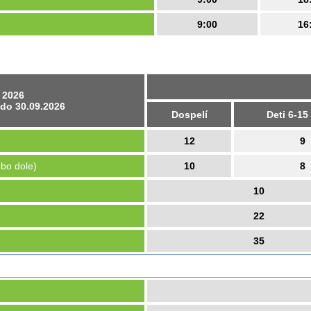
9:00
16
 2026
 do 30.09.2026
Dospelí
Deti 6-15
12
9
ebo dole)
10
8
10
22
35