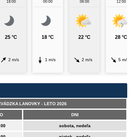
18:00
00:00
06:00
12:00
25 °C
18 °C
22 °C
28 °C
2 m/s
1 m/s
2 m/s
5 m/s
VÁDZKA LANOVKY - LETO 2026
O
DNI
:00
sobota, nedeľa
:00
piatok - nedeľa