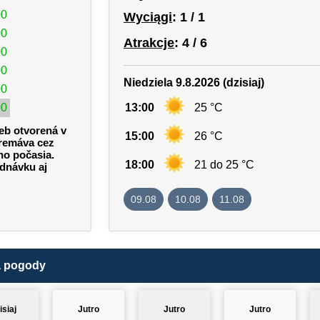
00
Wyciągi
: 1 / 1
00
Atrakcje
: 4 / 6
00
00
Niedziela 9.8.2026 (dzisiaj)
00
00
13:00
25 °C
eb otvorená v
15:00
26 °C
premáva cez
ho počasia.
18:00
21 do 25 °C
ednávku aj
09.08
10.08
11.08
a pogody
isiaj
Jutro
Jutro
Jutro