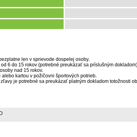
 bezplatne len v sprievode dospelej osoby.
eti od 6 do 15 rokov (potrebné preukázať sa príslušným dokladom)
e osoby nad 15 rokov.
 alebo kartou v požičovni športových potrieb.
j zľavy je potrebné sa preukázať platným dokladom totožnosti 
LD