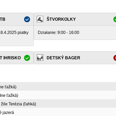
MTB
ŠTVORKOLKY
18.4.2025 piatky
Działanie:
9:00 - 16:00
T IHRISKO
DETSKÝ BAGER
ne ťažká)
dne ťažká)
žile Terézia (ľahká)
 jazerá