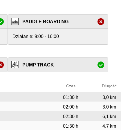
PADDLE BOARDING
Działanie:
9:00 - 16:00
PUMP TRACK
Czas
Długość
01:30 h
3,0 km
02:00 h
3,0 km
02:30 h
6,1 km
01:30 h
4,7 km