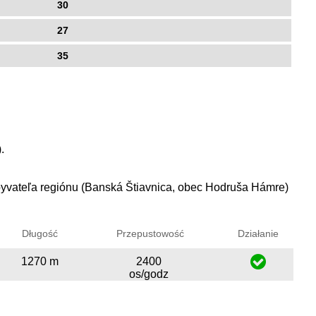
30
27
35
.
obyvateľa regiónu (Banská Štiavnica, obec Hodruša Hámre)
Długość
Przepustowość
Działanie
1270 m
2400
os/godz