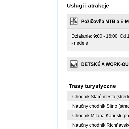
Usługi i atrakcje
Požičovňa MTB a E-
Działanie:
9:00 - 16:00, Od 
- nedele
DETSKÉ A WORK-OU
Trasy turystyczne
Chodník Staré mesto (stred
Náučný chodník Sitno (stre
Chodník Milana Kapustu po 
Náučný chodník Richňavské