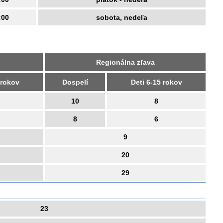
:00
sobota, nedeľa
Regionálna zľava
 rokov
Dospelí
Deti 6-15 rokov
10
8
8
6
9
20
29
23