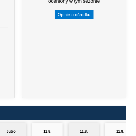
oceniony w tym sezonie
Opinie o ośrodku
Jutro
11.8.
11.8.
11.8.