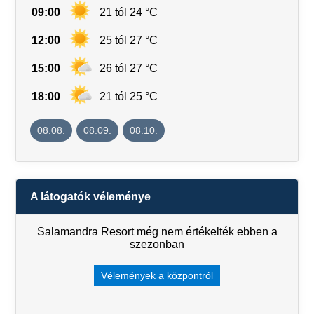
09:00
21 tól 24 °C
12:00
25 tól 27 °C
15:00
26 tól 27 °C
18:00
21 tól 25 °C
08.08.
08.09.
08.10.
A látogatók véleménye
Salamandra Resort még nem értékelték ebben a
szezonban
Vélemények a központról