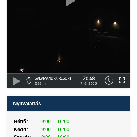
20:48
SALAMANDRA RESORT
588 m
7. 8. 2026
Nyitvatartás
Hétfő:
9:00
-
16:00
Kedd:
9:00
-
16:00