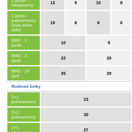
1 jazda -
12
9
10
8
obojsmerný
1 jazda -
jednosmerny
10
8
8
6
(hole alebo
dole)
BIKE - 1
10
9
jazda
BIKE - 3
22
20
jazdy
BIKE - 10
35
29
jázd
Rodinné lístky
2+1,
23
jednosmerný
2+2,
30
jednosmerný
2+1,
27