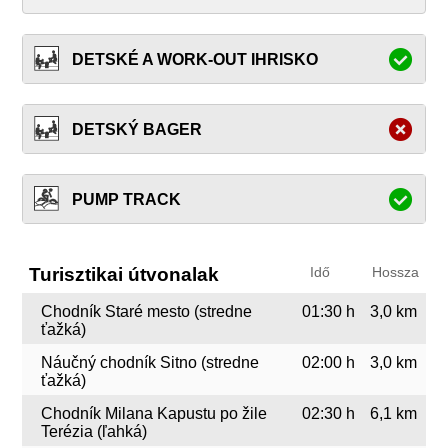
DETSKÉ A WORK-OUT IHRISKO
DETSKÝ BAGER
PUMP TRACK
Turisztikai útvonalak
Idő
Hossza
Chodník Staré mesto (stredne
01:30 h
3,0 km
ťažká)
Náučný chodník Sitno (stredne
02:00 h
3,0 km
ťažká)
Chodník Milana Kapustu po žile
02:30 h
6,1 km
Terézia (ľahká)