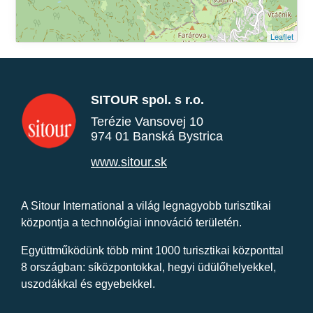
Leaflet
SITOUR spol. s r.o.
Terézie Vansovej 10
974 01 Banská Bystrica
www.sitour.sk
A Sitour International a világ legnagyobb turisztikai
központja a technológiai innováció területén.
Együttműködünk több mint 1000 turisztikai központtal
8 országban: síközpontokkal, hegyi üdülőhelyekkel,
uszodákkal és egyebekkel.