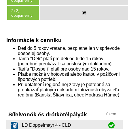
obojsmerný
2+2,
35
obojsmerný
Informácie k cenníku
Deti do 5 rokov vrátane, bezplatne len v sprievode
dospelej osoby.
Tarifa "Deti" platí pre deti od 6 do 15 rokov
(potrebné preukázať sa príslušným dokladom).
Tarifa "Dospelí" platí pre osoby nad 15 rokov.
Platba možná v hotovosti alebo kartou v požičovni
športových potrieb.
Pri uplatnení regionálnej zľavy je potrebné sa
preukázať platným dokladom totožnosti obyvateľa
regiónu (Banská Štiavnica, obec Hodruša Hámre)
Sífelvonók és drótkötélpályák
űzem
LD Doppelmayr 4 - CLD