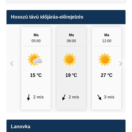
Hosszú távú időjárás-előrejelzés
Ma
Ma
Ma
05:00
06:00
12:00
15 °C
19 °C
27 °C
2 m/s
2 m/s
3 m/s
Lanovka