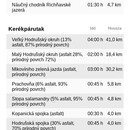
Náučný chodník Richňavské
01:30 h
4,7 km
jazerá
Kerékpárutak
Idő
Hossza
Veľký Hodrušský okruh (13%
04:00 h
41,0 km
asfalt, 87% prírodný povrch)
Malý Hodrušský okruh (asfalt 28%,
02:00 h
18,4 km
prírodný povrch 72%)
Mikovíniho zelená jazda (asfalt,
03:00 h
30,2 km
prírodný povrch)
Prachovňa (6% asfalt, 93%
00:45 h
5,8 km
prírodný povrch)
Stopa salamandry (5% asfalt, 95%
00:45 h
4,8 km
prírodný povrch)
Kopanická spojka (asfalt)
00:30 h
4,0 km
Hodrušská spojka (30% asfalt,
00:45 h
4,0 km
70% prírodný povrch)