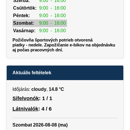
Szerda:
9:00
-
16:00
Csütörtök:
9:00
-
16:00
Péntek:
9:00
-
16:00
Szombat:
9:00
-
16:00
Vasárnap:
9:00
-
16:00
Požičovňa športových potrieb otvorená
piatky - nedele. Zapožičanie e-bikov na objednávku
aj počas pracovných dní.
Aktuális feltételek
Időjárás:
cloudy
,
14.8 °C
Sífelvonók
: 1 / 1
Látnivalók
: 4 / 6
Szombat 2026-08-08 (ma)