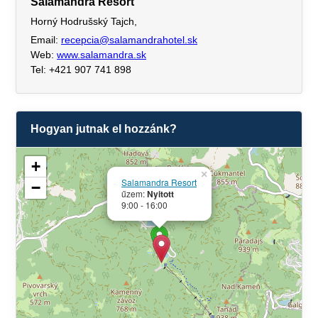
Salamandra Resort
Horný Hodrušský Tajch,
Email:
recepcia@salamandrahotel.sk
Web:
www.salamandra.sk
Tel: +421 907 741 898
Hogyan jutnak el hozzánk?
+
×
Salamandra Resort
−
űzem:
Nyitott
9:00 - 16:00