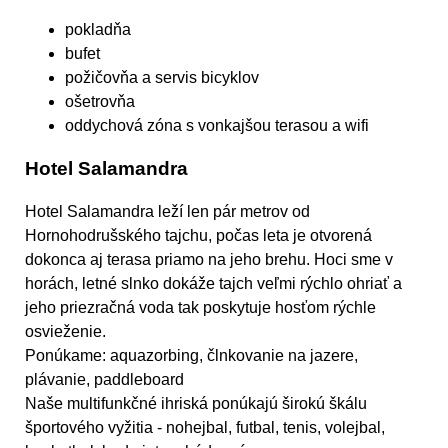
pokladňa
bufet
požičovňa a servis bicyklov
ošetrovňa
oddychová zóna s vonkajšou terasou a wifi
Hotel Salamandra
Hotel Salamandra leží len pár metrov od
Hornohodrušského tajchu, počas leta je otvorená
dokonca aj terasa priamo na jeho brehu. Hoci sme v
horách, letné slnko dokáže tajch veľmi rýchlo ohriať a
jeho priezračná voda tak poskytuje hosťom rýchle
osvieženie.
Ponúkame: aquazorbing, člnkovanie na jazere,
plávanie, paddleboard
Naše multifunkčné ihriská ponúkajú širokú škálu
športového vyžitia - nohejbal, futbal, tenis, volejbal,