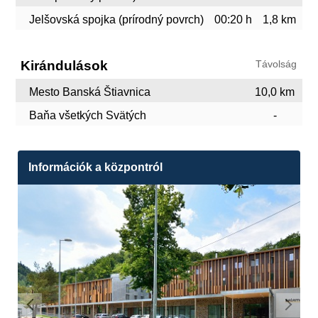
Jelšovská spojka (prírodný povrch)
00:20 h
1,8 km
Kirándulások
Távolság
Mesto Banská Štiavnica
10,0 km
Baňa všetkých Svätých
-
Információk a központról