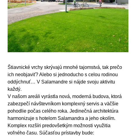
Štiavnické vrchy skrývajú mnohé tajomstvá, tak prečo
ich neobjaviť? Alebo si jednoducho s celou rodinou
oddýchnuť… V Salamandre si nájde svoju aktivitu
každý.
V našom areáli vyrástla nová, moderná budova, ktorá
zabezpečí návštevníkom komplexný servis a väčšie
pohodlie počas celého roka. Jedinečná architektúra
harmonizuje s hotelom Salamandra a jeho okolím.
Komplex rozšíri predovšetkým možnosti využitia
voľného času. Súčasťou prístavby bude: