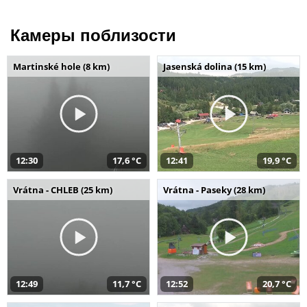
Камеры поблизости
Martinské hole (8 km)
Jasenská dolina (15 km)
12:30
17,6 °C
12:41
19,9 °C
Vrátna - CHLEB (25 km)
Vrátna - Paseky (28 km)
12:49
11,7 °C
12:52
20,7 °C