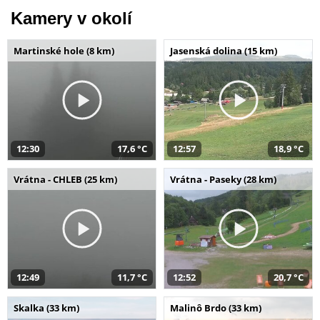
Kamery v okolí
Martinské hole (8 km)
Jasenská dolina (15 km)
12:30
17,6 °C
12:57
18,9 °C
Vrátna - CHLEB (25 km)
Vrátna - Paseky (28 km)
12:49
11,7 °C
12:52
20,7 °C
Skalka (33 km)
Malinô Brdo (33 km)