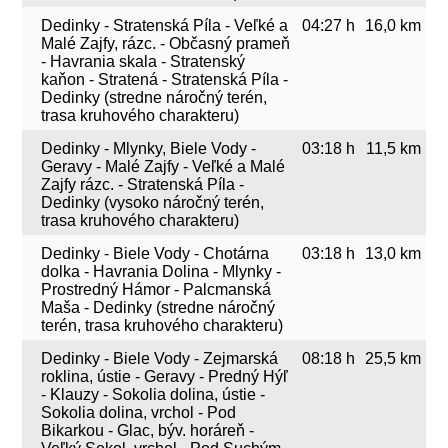
Dedinky - Stratenská Píla - Veľké a
04:27 h
16,0 km
Malé Zajfy, rázc. - Občasný prameň
- Havrania skala - Stratenský
kaňon - Stratená - Stratenská Píla -
Dedinky (stredne náročný terén,
trasa kruhového charakteru)
Dedinky - Mlynky, Biele Vody -
03:18 h
11,5 km
Geravy - Malé Zajfy - Veľké a Malé
Zajfy rázc. - Stratenská Píla -
Dedinky (vysoko náročný terén,
trasa kruhového charakteru)
Dedinky - Biele Vody - Chotárna
03:18 h
13,0 km
dolka - Havrania Dolina - Mlynky -
Prostredný Hámor - Palcmanská
Maša - Dedinky (stredne náročný
terén, trasa kruhového charakteru)
Dedinky - Biele Vody - Zejmarská
08:18 h
25,5 km
roklina, ústie - Geravy - Predný Hýľ
- Klauzy - Sokolia dolina, ústie -
Sokolia dolina, vrchol - Pod
Bikarkou - Glac, býv. horáreň -