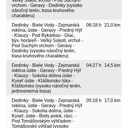
Veľký Sokol, vrchol - Pod Suchým
vrchom - Geravy - Dedinky (vysoko
náročný terén, trasa kruhového
charakteru)
Dedinky - Biele Vody - Zejmarská
06:18 h
21,0 km
roklina, ústie - Geravy - Predný Hýľ
- Klauzy - Pod Bykárkou - Glac,
býv. horáreň - Veľký Sokoll, vrchol -
Pod Suchým vrchom - Geravy -
Dedinky (vysoko náročný terén,
trasa kruhového charakteru)
Dedinky - Biele Vody - Zejmarská
04:27 h
14,5 km
roklina ústie - Geravy - Predný Hýľ
- Klauzy - Sokolia dolina ústie -
Kyseľ ústie - Kláštorisko lúka -
Kláštorisko (vysoko náročný terén,
jednosmerná trasa)
Dedinky - Biele Vody - Zejmarská
05:18 h
17,0 km
roklina, ústie - Geravy - Predný Hýľ
- Klauzy - Sokolia dolina, ústie -
Kyseľ, ústie - Biely potok, rázc. -
Pod Tomášovským výhľadom -
Tomášovský výhľad (vysoko