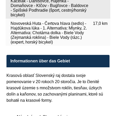
Kačelák - Danišovce, Hájenka -
Domaňovce - Klčov - Bugľovce - Baldovce
- Spišské Podhradie (šport, cestný/horský
bicykel)
Novoveská Huta - Čertova hlava (sedlo) -
17,0 km
Hajdúkova lúka - 1. Alternatíva: Mlynky, 2.
Alternatíva: Chotárna dolka - Biele Vody
(Zejmarská roklina) - Biele Vody (rázc.)
(expert, horský bicykel)
Informationen über das Gebiet
Krasová oblasť Slovenský raj dostala svoje
pomenovanie v 20 rokoch 20 storočia. Je to členité
krasové územie s množstvom roklín, tiesňav, úzkych
dolín a kaňonov, so zachovanými planinami, ktoré sú
bohaté na krasové formy.