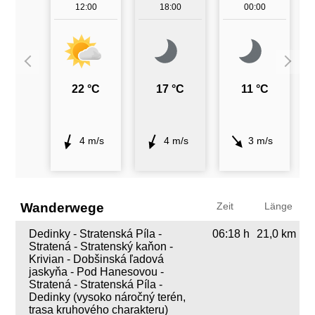
12:00
18:00
00:00
22 °C
17 °C
11 °C
4 m/s
4 m/s
3 m/s
Wanderwege
Zeit
Länge
Dedinky - Stratenská Píla -
06:18 h
21,0 km
Stratená - Stratenský kaňon -
Krivian - Dobšinská ľadová
jaskyňa - Pod Hanesovou -
Stratená - Stratenská Píla -
Dedinky (vysoko náročný terén,
trasa kruhového charakteru)