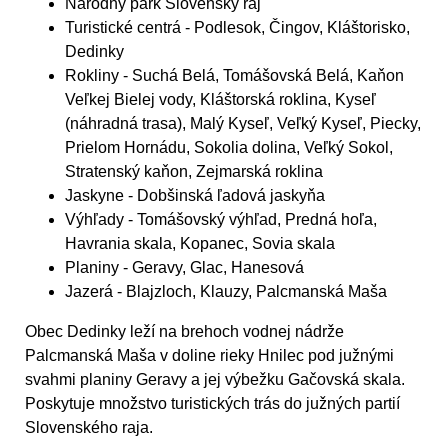
Národný park Slovenský raj
Turistické centrá
- Podlesok, Čingov, Kláštorisko,
Dedinky
Rokliny
- Suchá Belá, Tomášovská Belá, Kaňon
Veľkej Bielej vody, Kláštorská roklina, Kyseľ
(náhradná trasa), Malý Kyseľ, Veľký Kyseľ, Piecky,
Prielom Hornádu, Sokolia dolina, Veľký Sokol,
Stratenský kaňon, Zejmarská roklina
Jaskyne
- Dobšinská ľadová jaskyňa
Výhľady
- Tomášovský výhľad, Predná hoľa,
Havrania skala, Kopanec, Sovia skala
Planiny
- Geravy, Glac, Hanesová
Jazerá
- Blajzloch, Klauzy, Palcmanská Maša
Obec Dedinky leží na brehoch vodnej nádrže
Palcmanská Maša v doline rieky Hnilec pod južnými
svahmi planiny Geravy a jej výbežku Gačovská skala.
Poskytuje množstvo turistických trás do južných partií
Slovenského raja.