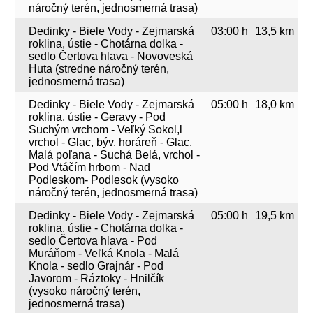
náročný terén, jednosmerná trasa)
Dedinky - Biele Vody - Zejmarská
03:00 h
13,5 km
roklina, ústie - Chotárna dolka -
sedlo Čertova hlava - Novoveská
Huta (stredne náročný terén,
jednosmerná trasa)
Dedinky - Biele Vody - Zejmarská
05:00 h
18,0 km
roklina, ústie - Geravy - Pod
Suchým vrchom - Veľký Sokol,l
vrchol - Glac, býv. horáreň - Glac,
Malá poľana - Suchá Belá, vrchol -
Pod Vtáčím hrbom - Nad
Podleskom- Podlesok (vysoko
náročný terén, jednosmerná trasa)
Dedinky - Biele Vody - Zejmarská
05:00 h
19,5 km
roklina, ústie - Chotárna dolka -
sedlo Čertova hlava - Pod
Muráňom - Veľká Knola - Malá
Knola - sedlo Grajnár - Pod
Javorom - Ráztoky - Hnilčík
(vysoko náročný terén,
jednosmerná trasa)