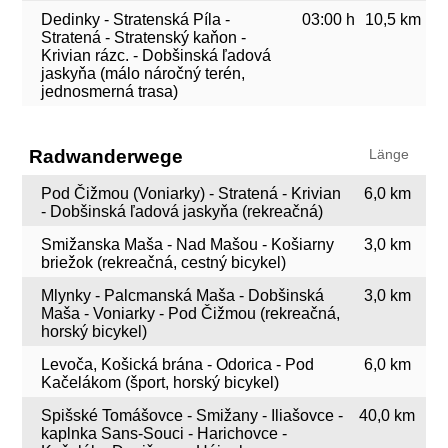
Dedinky - Stratenská Píla -
03:00 h
10,5 km
Stratená - Stratenský kaňon -
Krivian rázc. - Dobšinská ľadová
jaskyňa (málo náročný terén,
jednosmerná trasa)
Radwanderwege
Länge
Pod Čižmou (Voniarky) - Stratená - Krivian
6,0 km
- Dobšinská ľadová jaskyňa (rekreačná)
Smižanska Maša - Nad Mašou - Košiarny
3,0 km
briežok (rekreačná, cestný bicykel)
Mlynky - Palcmanská Maša - Dobšinská
3,0 km
Maša - Voniarky - Pod Čižmou (rekreačná,
horský bicykel)
Levoča, Košická brána - Odorica - Pod
6,0 km
Kačelákom (šport, horský bicykel)
Spišské Tomášovce - Smižany - Iliašovce -
40,0 km
kaplnka Sans-Souci - Harichovce -