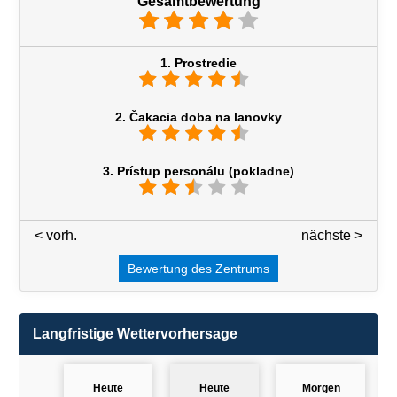
Gesamtbewertung
1. Prostredie
2. Čakacia doba na lanovky
3. Prístup personálu (pokladne)
< vorh.
3 / 7
nächste >
Bewertung des Zentrums
Langfristige Wettervorhersage
Heute
Heute
Morgen