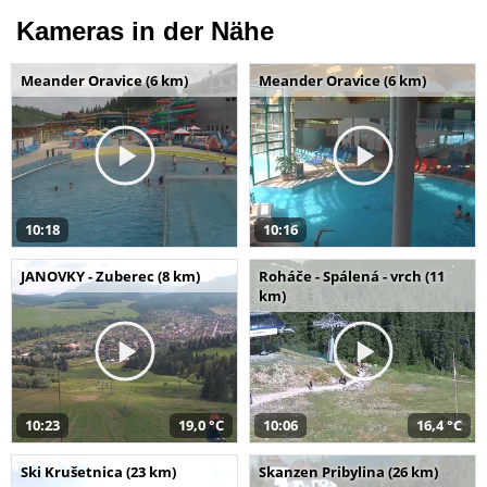
Kameras in der Nähe
Meander Oravice (6 km)
Meander Oravice (6 km)
10:18
10:16
JANOVKY - Zuberec (8 km)
Roháče - Spálená - vrch (11
km)
10:23
19,0 °C
10:06
16,4 °C
Ski Krušetnica (23 km)
Skanzen Pribylina (26 km)