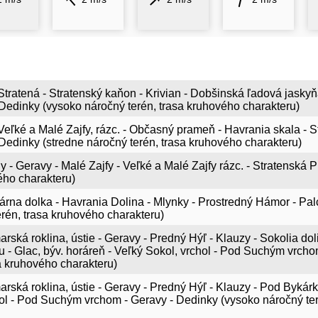
 Stratená - Stratenský kaňon - Krivian - Dobšinská ľadová jask
- Dedinky (vysoko náročný terén, trasa kruhového charakteru)
 Veľké a Malé Zajfy, rázc. - Občasný prameň - Havrania skala - S
- Dedinky (stredne náročný terén, trasa kruhového charakteru)
 - Geravy - Malé Zajfy - Veľké a Malé Zajfy rázc. - Stratenská P
ého charakteru)
tárna dolka - Havrania Dolina - Mlynky - Prostredný Hámor - P
rén, trasa kruhového charakteru)
rská roklina, ústie - Geravy - Predný Hýľ - Klauzy - Sokolia doli
ou - Glac, býv. horáreň - Veľký Sokol, vrchol - Pod Suchým vrch
a kruhového charakteru)
rská roklina, ústie - Geravy - Predný Hýľ - Klauzy - Pod Bykárk
hol - Pod Suchým vrchom - Geravy - Dedinky (vysoko náročný te