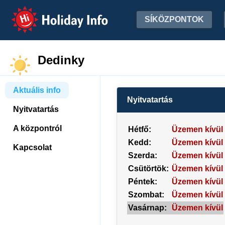
Holiday Info
SÍKÖZPONTOK
Dedinky
Aktuális info
Nyitvatartás
Nyitvatartás
A központról
Hétfő:
Üzemen kívül
Kedd:
Üzemen kívül
Kapcsolat
Szerda:
Üzemen kívül
Csütörtök:
Üzemen kívül
Péntek:
Üzemen kívül
Szombat:
Üzemen kívül
Vasárnap:
Üzemen kívül