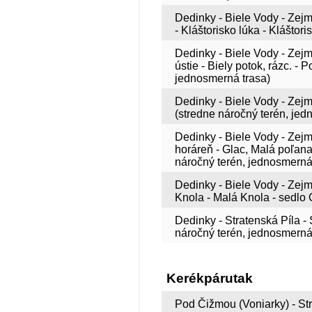
Dedinky - Biele Vody - Zejma
- Kláštorisko lúka - Kláštor
Dedinky - Biele Vody - Zejma
ústie - Biely potok, rázc.
jednosmerná trasa)
Dedinky - Biele Vody - Zejm
(stredne náročný terén, jed
Dedinky - Biele Vody - Zejm
horáreň - Glac, Malá poľan
náročný terén, jednosmerná
Dedinky - Biele Vody - Zejm
Knola - Malá Knola - sedlo 
Dedinky - Stratenská Píla -
náročný terén, jednosmerná
Kerékpárutak
Pod Čižmou (Voniarky) - Str