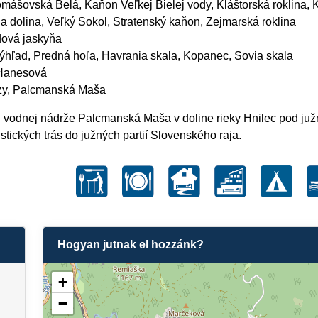
mášovská Belá, Kaňon Veľkej Bielej vody, Kláštorská roklina, K
a dolina, Veľký Sokol, Stratenský kaňon, Zejmarská roklina
dová jaskyňa
hľad, Predná hoľa, Havrania skala, Kopanec, Sovia skala
 Hanesová
uzy, Palcmanská Maša
 vodnej nádrže Palcmanská Maša v doline rieky Hnilec pod ju
stických trás do južných partií Slovenského raja.
Hogyan jutnak el hozzánk?
+
−