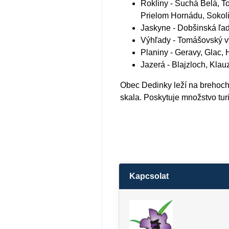
Rokliny
- Suchá Belá, To
Prielom Hornádu, Sokoli
Jaskyne
- Dobšinská ľa
Výhľady
- Tomášovský vý
Planiny
- Geravy, Glac,
Jazerá
- Blajzloch, Kla
Obec Dedinky leží na brehoch
skala. Poskytuje množstvo turi
Kapcsolat