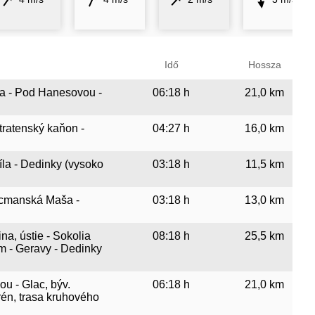
Idő
Hossza
yňa - Pod Hanesovou -
06:18 h
21,0 km
tratenský kaňon -
04:27 h
16,0 km
íla - Dedinky (vysoko
03:18 h
11,5 km
alcmanská Maša -
03:18 h
13,0 km
na, ústie - Sokolia
08:18 h
25,5 km
om - Geravy - Dedinky
ou - Glac, býv.
06:18 h
21,0 km
rén, trasa kruhového