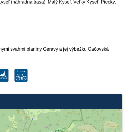
yseľ (náhradná trasa), Malý Kyseľ, Veľký Kyseľ, Piecky,
žnými svahmi planiny Geravy a jej výbežku Gačovská