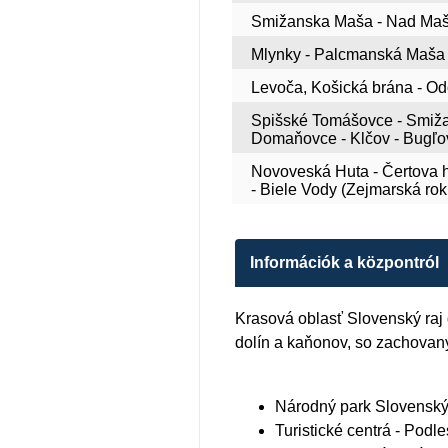
Smižanska Maša - Nad Mašou
Mlynky - Palcmanská Maša -
Levoča, Košická brána - Odo
Spišské Tomášovce - Smižan
Domaňovce - Klčov - Bugľovc
Novoveská Huta - Čertova hla
- Biele Vody (Zejmarská rokl
Információk a központról
Krasová oblasť Slovenský raj 
dolín a kaňonov, so zachovaný
Národný park Slovenský
Turistické centrá
- Podle