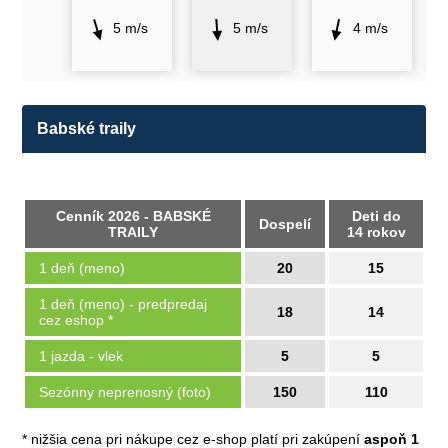
5 m/s
5 m/s
4 m/s
Babské traily
Cenník 2026 - BABSKÉ
Deti do
Dospelí
TRAILY
14 rokov
1 deň (meno)
20
15
1 deň (meno) - predpredaj
18
14
cez eshop *
1 jazda - vlek
5
5
Sezónny neprenosný (foto)
150
110
* nižšia cena pri nákupe cez e-shop platí pri zakúpení
aspoň 1