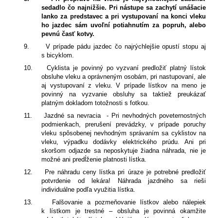
sedadlo čo najnižšie. Pri nástupe sa zachytí unášacie
lanko za predstavec a pri vystupovaní na konci vleku
ho jazdec sám uvoľní potiahnutím za popruh, alebo
pevnú časť kotvy.
9.
V prípade pádu jazdec čo najrýchlejšie opustí stopu aj
s bicyklom.
10.
Cyklista je povinný po vyzvaní predložiť platný lístok
obsluhe vleku a oprávneným osobám, pri nastupovaní, ale
aj vystupovaní z vleku. V prípade lístkov na meno je
povinný na vyzvanie obsluhy sa taktiež preukázať
platným dokladom totožnosti s fotkou.
11.
Jazdné sa nevracia
- Pri nevhodných poveternostných
podmienkach, prerušení prevádzky, v prípade poruchy
vleku spôsobenej nevhodným správaním sa cyklistov na
vleku, výpadku dodávky elektrického prúdu. Ani pri
skoršom odjazde sa neposkytuje žiadna náhrada, nie je
možné ani predĺženie platnosti lístka.
12.
Pre náhradu ceny lístka pri úraze je potrebné predložiť
potvrdenie od lekára! Náhrada jazdného sa rieši
individuálne podľa využitia lístka.
13.
Falšovanie a pozmeňovanie lístkov alebo nálepiek
k lístkom je trestné – obsluha je povinná okamžite