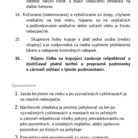
odobrať takýto lístok a hlásiť vedúcemu strediska na
ďalšie šetrenie.
14.
Križovanie (slalomovanie) a vybočovanie zo stopy, chytanie
unášačov na trati vleku, húpanie sa na unášačoch
a poškodzovanie unášačov alebo súčastí vleku je životu
nebezpečné.
15.
Skupinové lístky kupuje a platí jedna osoba (vedúci
skupiny) a je zodpovedná za riadne vyplnenie prehlásenia
bikera a nalepenie kontrolných nálepiek.
16.
Kúpou lístka sa kupujúci zaväzuje rešpektovať a
dodržiavať platné tarifné a prepravné podmienky
a zároveň
súhlasí s týmito podmienkami.
Upozornenie
Jazda bicyklom na vleku a po vyznačených cyklotrasách je
na vlastné nebezpečie.
Návštevník strediska je povinný pohybovať sa len po
vyznačených cyklotrasách a miestach na to určených
a zároveň rešpektovať všetky pokyny prevádzkovateľa na
jeho pozemkoch, a ostatných majiteľov, alebo správcov
pozemkov po ktorých sa pohybuje.
Prevádzkovateľ nezodpovedá za úrazy vzniknuté