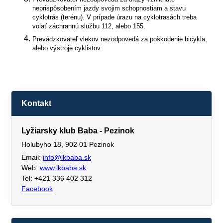
neprispôsobením jazdy svojim schopnostiam a stavu
cyklotrás (terénu). V prípade úrazu na cyklotrasách treba
volať záchrannú službu 112, alebo 155.
Prevádzkovateľ vlekov nezodpovedá za poškodenie bicykla,
alebo výstroje cyklistov.
Kontakt
Lyžiarsky klub Baba - Pezinok
Holubyho 18, 902 01 Pezinok
Email:
info@lkbaba.sk
Web:
www.lkbaba.sk
Tel: +421 336 402 312
Facebook