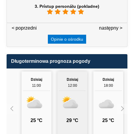
3. Prístup personálu (pokladne)
< poprzedni
3 / 7
następny >
Opinie o ośrodku
Długoterminowa prognoza pogody
Dzisiaj
Dzisiaj
Dzisiaj
11:00
12:00
18:00
25 °C
29 °C
25 °C