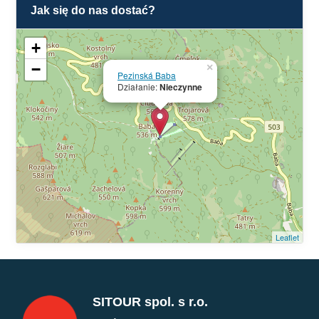
Jak się do nas dostać?
+
−
×
Pezinská Baba
Działanie:
Nieczynne
Leaflet
SITOUR spol. s r.o.