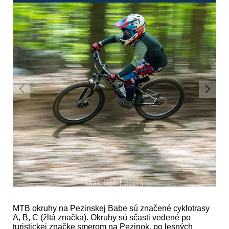
MTB okruhy na Pezinskej Babe sú značené cyklotrasy
A, B, C (žltá značka). Okruhy sú sčasti vedené po
turistickej značke smerom na Pezinok, po lesných