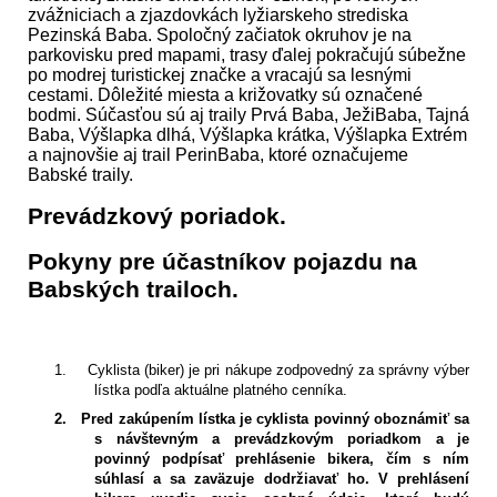
zvážniciach a zjazdovkách lyžiarskeho strediska
Pezinská Baba. Spoločný začiatok okruhov je na
parkovisku pred mapami, trasy ďalej pokračujú súbežne
po modrej turistickej značke a vracajú sa lesnými
cestami. Dôležité miesta a križovatky sú označené
bodmi. Súčasťou sú aj traily Prvá Baba, JežiBaba, Tajná
Baba, Výšlapka dlhá, Výšlapka krátka, Výšlapka Extrém
a najnovšie aj trail PerinBaba, ktoré označujeme
Babské traily.
Prevádzkový poriadok.
Pokyny pre účastníkov pojazdu na
Babských trailoch.
1.
Cyklista (biker) je pri nákupe zodpovedný za správny výber
lístka podľa aktuálne platného cenníka.
2.
Pred zakúpením lístka je cyklista povinný oboznámiť sa
s návštevným a prevádzkovým poriadkom a je
povinný podpísať prehlásenie bikera, čím s ním
súhlasí a sa zaväzuje dodržiavať ho. V prehlásení