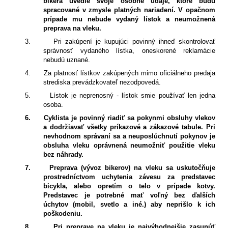
bikera uvedie svoje osobné údaje, ktoré budú
spracované v zmysle platných nariadení. V opačnom
prípade mu nebude vydaný lístok a neumožnená
preprava na vleku.
3.
Pri zakúpení je kupujúci povinný ihneď skontrolovať
správnosť vydaného lístka, oneskorené reklamácie
nebudú uznané.
4.
Za platnosť lístkov zakúpených mimo oficiálneho predaja
strediska prevádzkovateľ nezodpovedá.
5.
Lístok je neprenosný - lístok smie používať len jedna
osoba.
6.
Cyklista je povinný riadiť sa pokynmi obsluhy vlekov
a dodržiavať všetky príkazové a zákazové tabule. Pri
nevhodnom správaní sa a neuposlúchnutí pokynov je
obsluha vleku oprávnená neumožniť použitie vleku
bez náhrady.
7.
Preprava (vývoz bikerov) na vleku sa uskutočňuje
prostredníctvom uchytenia závesu za predstavec
bicykla, alebo opretím o telo v prípade kotvy.
Predstavec je potrebné mať voľný bez ďalších
úchytov (mobil, svetlo a iné.) aby neprišlo k ich
poškodeniu.
8.
Pri preprave na vleku je najvýhodnejšie zasunúť