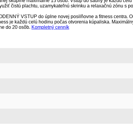
anej skupine maximálne 15 osôb. Vstup do sauny je každú celú 
iť čistú plachtu, uzamykateľnú skrinku a relaxačnú zónu s p
ENNÝ VSTUP do úplne novej posilňovne a fitness centra. Od
ness je každú celú hodinu počas otvorenia kúpaliska. Maximálny 
ne do 20 osôb.
Kompletný cenník