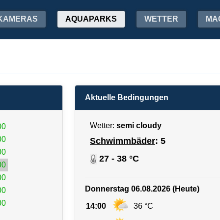
KAMERAS
AQUAPARKS
WETTER
MA
Aktuelle Bedingungen
Wetter:
semi cloudy
00
00
Schwimmbäder
: 5
00
27 - 38 °C
00
00
Donnerstag 06.08.2026 (Heute)
00
00
14:00
36 °C