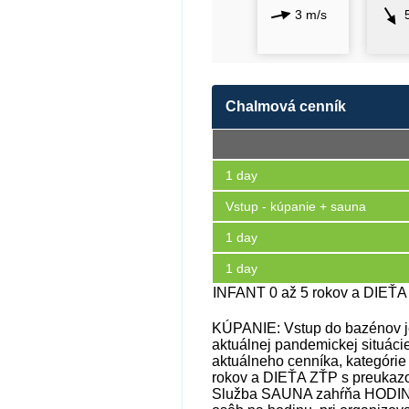
3 m/s
Chalmová cenník
1 day
Vstup - kúpanie + sauna
1 day
1 day
INFANT 0 až 5 rokov a DIEŤ
KÚPANIE: Vstup do bazénov je
aktuálnej pandemickej situáci
aktuálneho cenníka, kategóri
rokov a DIEŤA ZŤP s preuka
Služba SAUNA zahŕňa HODINOVÝ