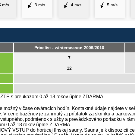
5 m/s
3 m/s
4 m/s
5 m/s
Pricelist - winterseason 2009/2010
7
12
A ZŤP s preukazom 0 až 18 rokov úplne ZDARMA
 možný v čase otváracích hodín. Kontaktné údaje nájdete v sek
e. V cene bazénov je zahrnutý aj príplatok za skrinku a parko
e vstupného, podmienok služby a prevádzkového poriadku v rám
zom 0 až 18 rokov úplne ZDARMA
 VSTUP do horúcej fínskej sauny. Sauna je k dispozícii cel