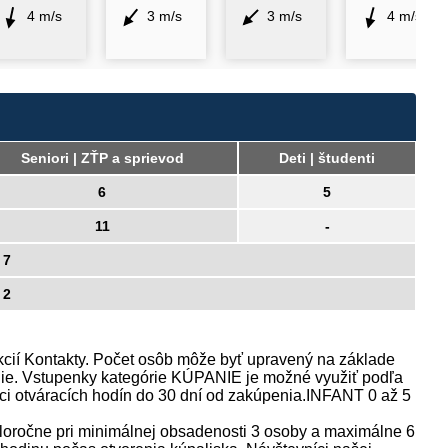
4 m/s
3 m/s
3 m/s
4 m/s
Seniori | ZŤP a sprievod
Deti | študenti
6
5
11
-
7
2
cií Kontakty. Počet osôb môže byť upravený na základe
vanie. Vstupenky kategórie KÚPANIE je možné využiť podľa
ci otváracích hodín do 30 dní od zakúpenia.INFANT 0 až 5
oročne pri minimálnej obsadenosti 3 osoby a maximálne 6