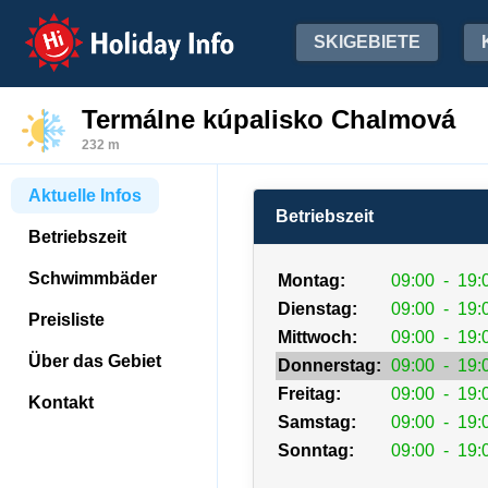
Holiday Info
SKIGEBIETE
Termálne kúpalisko Chalmová
232 m
Aktuelle Infos
Betriebszeit
Betriebszeit
Schwimmbäder
Montag:
09:00
-
19:
Dienstag:
09:00
-
19:
Preisliste
Mittwoch:
09:00
-
19:
Über das Gebiet
Donnerstag:
09:00
-
19:
Freitag:
09:00
-
19:
Kontakt
Samstag:
09:00
-
19:
Sonntag:
09:00
-
19: