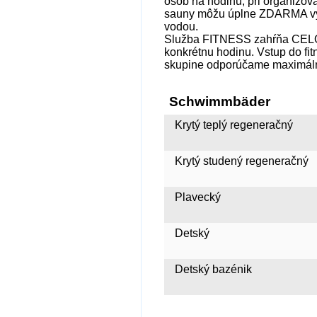
osôb na hodinu, pri organizov
sauny môžu úplne ZDARMA využ
vodou.
Služba FITNESS zahŕňa CELOD
konkrétnu hodinu. Vstup do fit
skupine odporúčame maximál
Schwimmbäder
Krytý teplý regeneračný
Krytý studený regeneračný
Plavecký
Detský
Detský bazénik