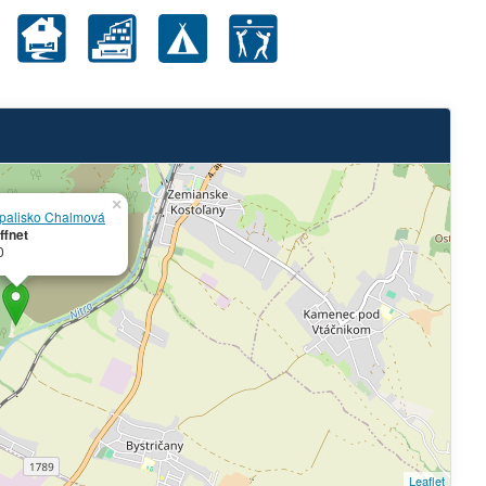
×
palisko Chalmová
ffnet
0
Leaflet