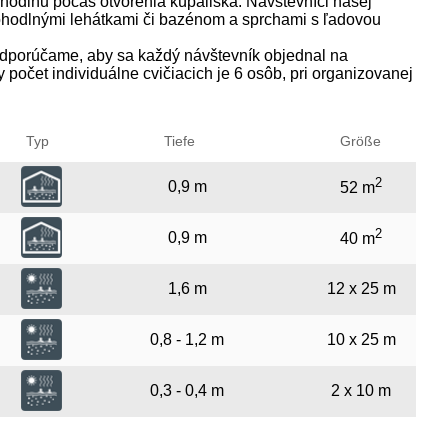
hodinu počas otvorenia kúpaliska. Návštevníci našej
ohodlnými lehátkami či bazénom a sprchami s ľadovou
porúčame, aby sa každý návštevník objednal na
počet individuálne cvičiacich je 6 osôb, pri organizovanej
Typ
Tiefe
Größe
2
0,9 m
52 m
2
0,9 m
40 m
1,6 m
12 x 25 m
0,8 - 1,2 m
10 x 25 m
0,3 - 0,4 m
2 x 10 m