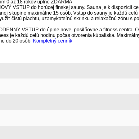
zom 0 až 18 rokov úplne ZDARMA
 VSTUP do horúcej fínskej sauny. Sauna je k dispozícii cel
anej skupine maximálne 15 osôb. Vstup do sauny je každú celú 
iť čistú plachtu, uzamykateľnú skrinku a relaxačnú zónu s p
ENNÝ VSTUP do úplne novej posilňovne a fitness centra. Od
ness je každú celú hodinu počas otvorenia kúpaliska. Maximálny 
ne do 20 osôb.
Kompletný cenník