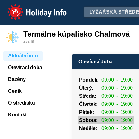
Holiday Info
LYŽAŘSKÁ STŘEDI
Termálne kúpalisko Chalmová
232 m
Aktuální info
Otevírací doba
Otevírací doba
Bazény
Pondělí:
09:00
-
19:00
Úterý:
09:00
-
19:00
Ceník
Středa:
09:00
-
19:00
O středisku
Čtvrtek:
09:00
-
19:00
Pátek:
09:00
-
19:00
Kontakt
Sobota:
09:00
-
19:00
Neděle:
09:00
-
19:00