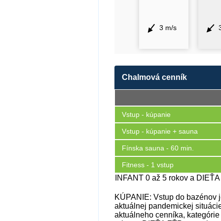
3 m/s
Chalmová cenník
Vstup - kúpanie
Vstup - kúpanie + sauna
Fínska sauna - 60 min.
Fitness - 1 vstup
INFANT 0 až 5 rokov a DIEŤ
KÚPANIE: Vstup do bazénov je
aktuálnej pandemickej situáci
aktuálneho cenníka, kategóri