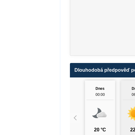
Dlouhodobá předpověď p
Dnes
D
00:00
0
20 °C
22