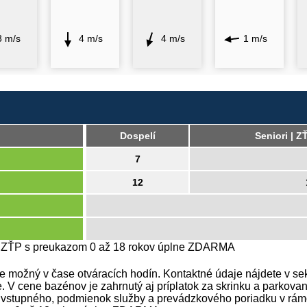
3 m/s
4 m/s
4 m/s
1 m/s
Dospelí
Seniori | Z
7
12
A ZŤP s preukazom 0 až 18 rokov úplne ZDARMA
 možný v čase otváracích hodín. Kontaktné údaje nájdete v sek
e. V cene bazénov je zahrnutý aj príplatok za skrinku a parko
e vstupného, podmienok služby a prevádzkového poriadku v rám