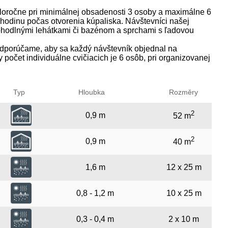
oročne pri minimálnej obsadenosti 3 osoby a maximálne 6
hodinu počas otvorenia kúpaliska. Návštevníci našej
ohodlnými lehátkami či bazénom a sprchami s ľadovou
porúčame, aby sa každý návštevník objednal na
počet individuálne cvičiacich je 6 osôb, pri organizovanej
Typ
Hloubka
Rozměry
2
0,9 m
52 m
2
0,9 m
40 m
1,6 m
12 x 25 m
0,8 - 1,2 m
10 x 25 m
0,3 - 0,4 m
2 x 10 m