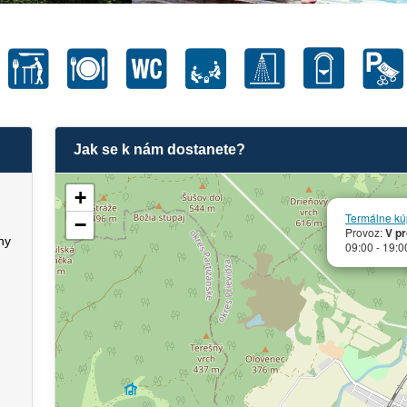
Jak se k nám dostanete?
+
Termálne kú
−
Provoz:
V p
ny
09:00 - 19:0