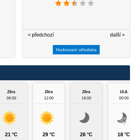
< předchozí
3 / 7
další >
Hodnocení střediska
Zítra
Zítra
Zítra
10.8.
06:00
12:00
18:00
00:00
21 °C
29 °C
26 °C
18 °C