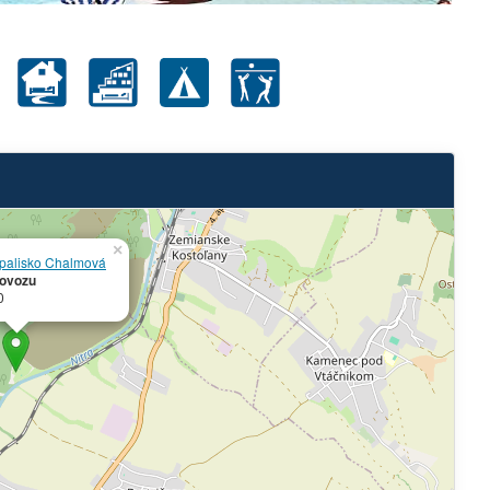
×
palisko Chalmová
rovozu
0