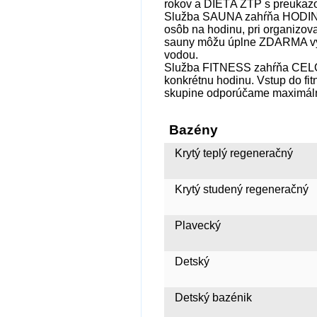
rokov a DIEŤA ZŤP s preuka
Služba SAUNA zahŕňa HODINOVÝ
osôb na hodinu, pri organizov
sauny môžu úplne ZDARMA využ
vodou.
Služba FITNESS zahŕňa CELOD
konkrétnu hodinu. Vstup do fit
skupine odporúčame maximál
Bazény
Krytý teplý regeneračný
Krytý studený regeneračný
Plavecký
Detský
Detský bazénik