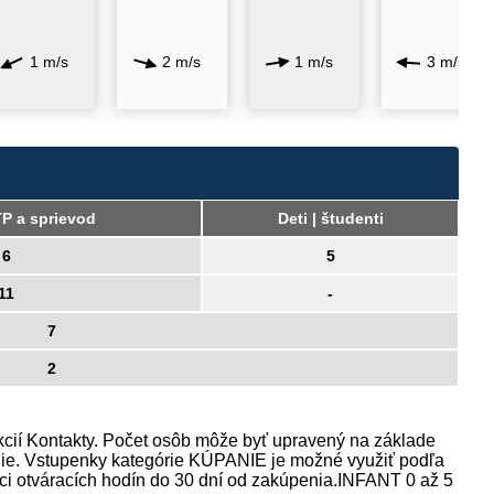
1 m/s
2 m/s
1 m/s
3 m/s
ŤP a sprievod
Deti | študenti
6
5
11
-
7
2
cií Kontakty. Počet osôb môže byť upravený na základe
vanie. Vstupenky kategórie KÚPANIE je možné využiť podľa
ci otváracích hodín do 30 dní od zakúpenia.INFANT 0 až 5