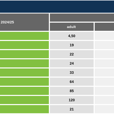
 2024/25
adult
4,50
19
22
24
33
64
85
120
21