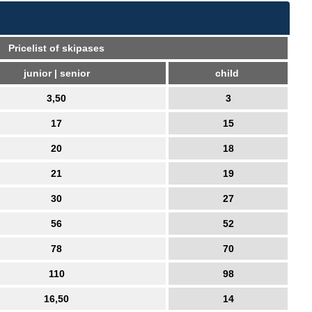
Pricelist of skipases
junior | senior
child
3,50
3
17
15
20
18
21
19
30
27
56
52
78
70
110
98
16,50
14