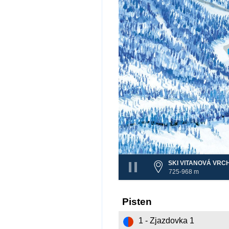
SKI VITANOVÁ VRC
725-968 m
Pisten
1 - Zjazdovka 1