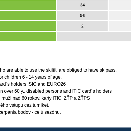
34
56
2
o are able to use the skilift, are obliged to have skipass.
or children 6 - 14 years of age.
 card´s holders ISIC and EURO26
 over 60 y., disabled persons and ITIC card´s holders
 muží nad 60 rokov, karty ITIC, ZŤP a ZŤPS
vého vstupu cez turniket.
yčerpania bodov - celú sezónu.