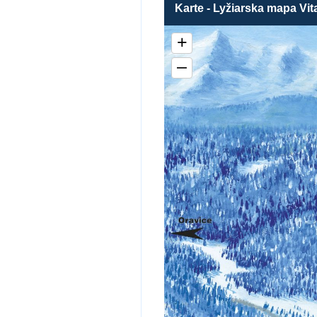
Karte - Lyžiarska mapa Vi
+
–