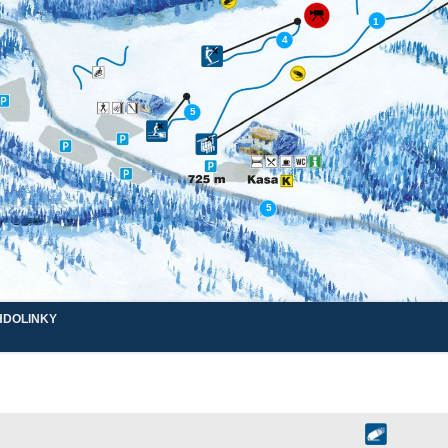
1
4
❌
5
❌
❌
5
HDOLINKY