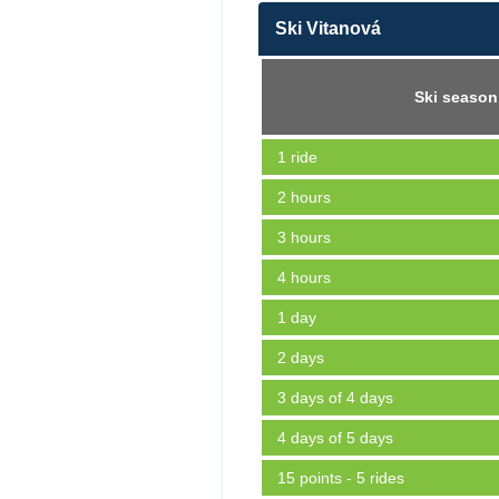
Ski Vitanová
Ski season
1 ride
2 hours
3 hours
4 hours
1 day
2 days
3 days of 4 days
4 days of 5 days
15 points - 5 rides