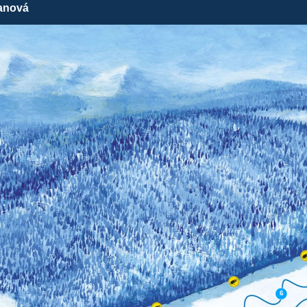
tanová
6