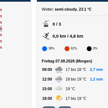
Wetter:
semi cloudy
,
23.1 °C
n
n
n
0 / 3
n
n
0,0 km / 4,8 km
n
n
38%
62%
0%
Freitag 07.08.2026 (Morgen)
09:00
17 bis 18 °C
2,7 mm
12:00
18 bis 19 °C
1,2 mm
15:00
19 °C
18:00
17 bis 19 °C