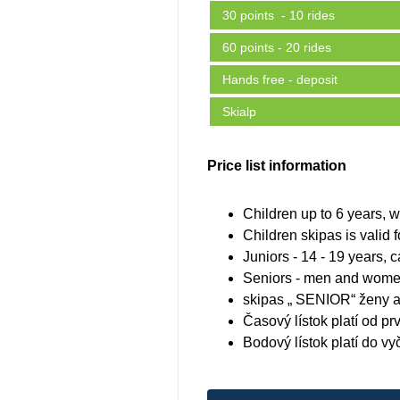
30 points - 10 rides
60 points - 20 rides
Hands free - deposit
Skialp
Price list information
Children up to 6 years, wh
Children skipas is valid f
Juniors - 14 - 19 years,
Seniors - men and women
skipas „ SENIOR“ ženy a
Časový lístok platí od pr
Bodový lístok platí do v