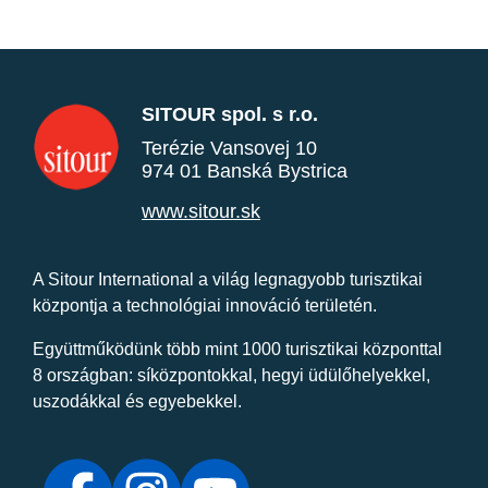
SITOUR spol. s r.o.
Terézie Vansovej 10
974 01 Banská Bystrica
www.sitour.sk
A Sitour International a világ legnagyobb turisztikai
központja a technológiai innováció területén.
Együttműködünk több mint 1000 turisztikai központtal
8 országban: síközpontokkal, hegyi üdülőhelyekkel,
uszodákkal és egyebekkel.