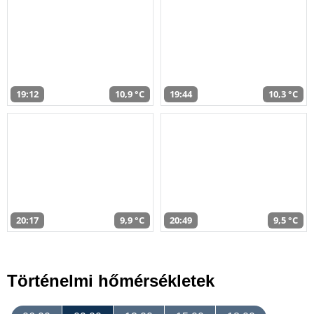
19:12
10,9 °C
19:44
10,3 °C
20:17
9,9 °C
20:49
9,5 °C
Történelmi hőmérsékletek