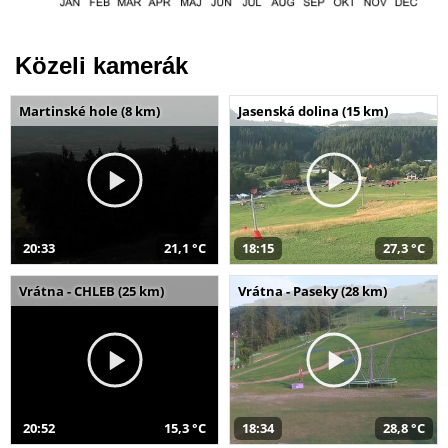
Közeli kamerák
Martinské hole (8 km)
Jasenská dolina (15 km)
20:33
21,1 °C
18:15
27,3 °C
Vrátna - CHLEB (25 km)
Vrátna - Paseky (28 km)
20:52
15,3 °C
18:34
28,8 °C