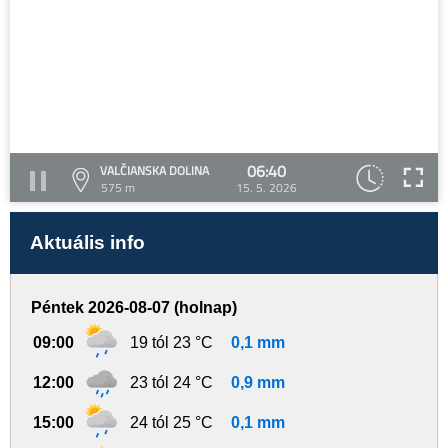
06:40
VALČIANSKA DOLINA
575 m
15. 5. 2026
Aktuális info
Péntek 2026-08-07 (holnap)
09:00
19 tól 23 °C
0,1 mm
12:00
23 tól 24 °C
0,9 mm
15:00
24 tól 25 °C
0,1 mm