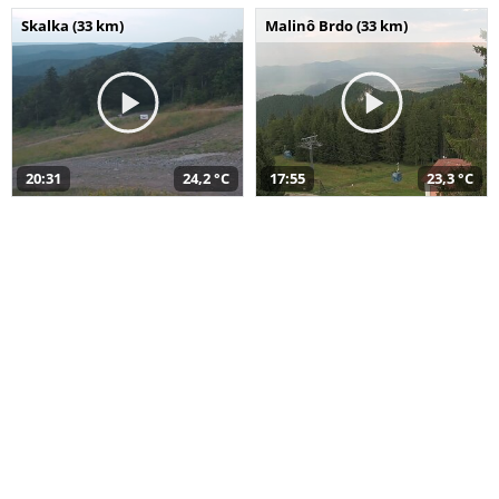
Skalka (33 km)
Malinô Brdo (33 km)
20:31
24,2 °C
17:55
23,3 °C