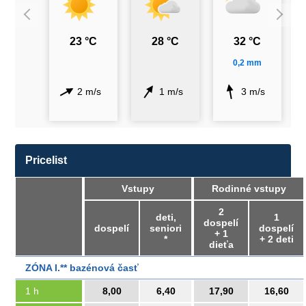
23 °C
28 °C
32 °C
0,2 mm
2 m/s
1 m/s
3 m/s
Pricelist
Vstupy
Rodinné vstupy
2
deti,
1
dospelí
dospelí
seniori
dospelí
+ 1
*
+ 2 deti
dieťa
ZÓNA I.** bazénová časť
1 h
8,00
6,40
17,90
16,60