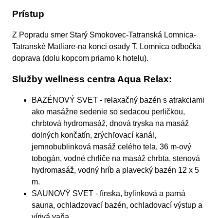
Prístup
Z Popradu smer Starý Smokovec-Tatranská Lomnica-
Tatranské Matliare-na konci osady T. Lomnica odbočka
doprava (dolu kopcom priamo k hotelu).
Služby wellness centra Aqua Relax:
BAZÉNOVÝ SVET - relaxačný bazén s atrakciami
ako masážne sedenie so sedacou perličkou,
chrbtová hydromasáž, dnová tryska na masáž
dolných končatín, zrýchľovací kanál,
jemnobublinková masáž celého tela, 36 m-ový
tobogán, vodné chrliče na masáž chrbta, stenová
hydromasáž, vodný hríb a plavecký bazén 12 x 5
m.
SAUNOVÝ SVET - fínska, bylinková a parná
sauna, ochladzovací bazén, ochladovací výstup a
vírivá vaňa