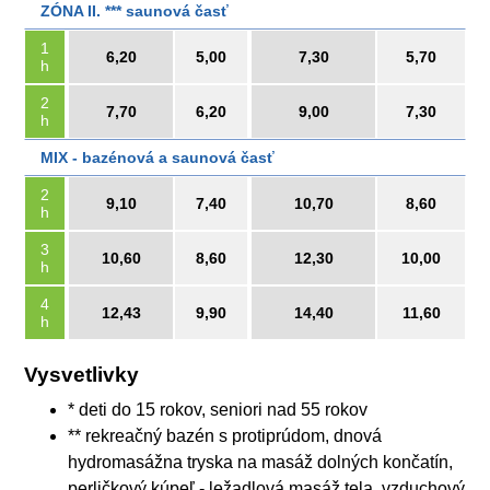
ZÓNA II. *** saunová časť
1
6,20
5,00
7,30
5,70
h
2
7,70
6,20
9,00
7,30
h
MIX - bazénová a saunová časť
2
9,10
7,40
10,70
8,60
h
3
10,60
8,60
12,30
10,00
h
4
12,43
9,90
14,40
11,60
h
Vysvetlivky
* deti do 15 rokov, seniori nad 55 rokov
** rekreačný bazén s protiprúdom, dnová
hydromasážna tryska na masáž dolných končatín,
perličkový kúpeľ - ležadlová masáž tela, vzduchový