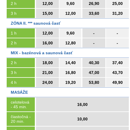
2 h
12,00
9,60
26,90
25,00
3 h
15,00
12,00
33,60
31,20
ZÓNA II. *** saunová časť
1 h
12,00
9,60
-
-
2 h
16,00
12,80
-
-
MIX - bazénová a saunová časť
2 h
18,00
14,40
40,30
37,40
3 h
21,00
16,80
47,00
43,70
4 h
24,00
19,20
53,80
49,90
MASÁŽE
celotelová
16,00
- 45 min.
čiastočná -
10,00
20 min.