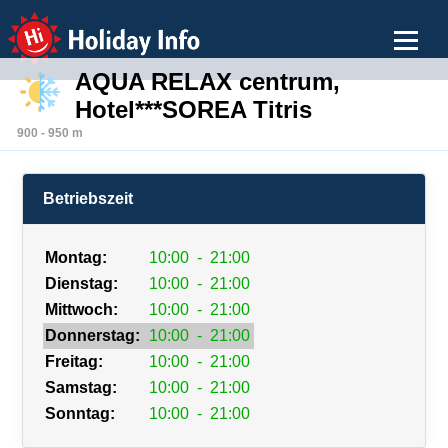
Holiday Info
AQUA RELAX centrum,
Hotel***SOREA Titris
900 - 950 m
Betriebszeit
Montag:
10:00
-
21:00
Dienstag:
10:00
-
21:00
Mittwoch:
10:00
-
21:00
Donnerstag:
10:00
-
21:00
Freitag:
10:00
-
21:00
Samstag:
10:00
-
21:00
Sonntag:
10:00
-
21:00