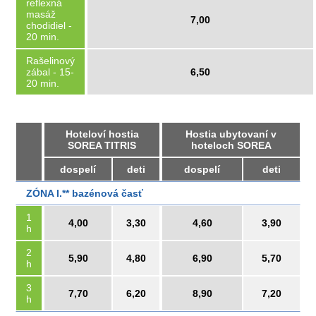
reflexná
masáž
7,00
chodidiel -
20 min.
Rašelinový
zábal - 15-
6,50
20 min.
Hoteloví hostia
Hostia ubytovaní v
SOREA TITRIS
hoteloch SOREA
dospelí
deti
dospelí
deti
ZÓNA I.** bazénová časť
1
4,00
3,30
4,60
3,90
h
2
5,90
4,80
6,90
5,70
h
3
7,70
6,20
8,90
7,20
h