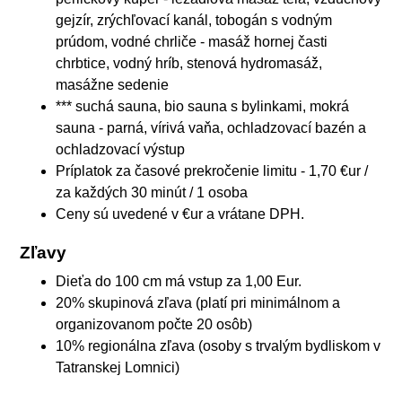
gejzír, zrýchľovací kanál, tobogán s vodným
prúdom, vodné chrliče - masáž hornej časti
chrbtice, vodný hríb, stenová hydromasáž,
masážne sedenie
*** suchá sauna, bio sauna s bylinkami, mokrá
sauna - parná, vírivá vaňa, ochladzovací bazén a
ochladzovací výstup
Príplatok za časové prekročenie limitu - 1,70 €ur /
za každých 30 minút / 1 osoba
Ceny sú uvedené v €ur a vrátane DPH.
Zľavy
Dieťa do 100 cm má vstup za 1,00 Eur.
20% skupinová zľava (platí pri minimálnom a
organizovanom počte 20 osôb)
10% regionálna zľava (osoby s trvalým bydliskom v
Tatranskej Lomnici)