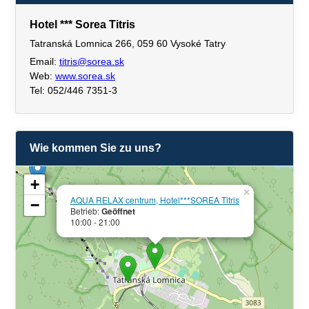
Hotel *** Sorea Titris
Tatranská Lomnica 266, 059 60 Vysoké Tatry
Email:
titris@sorea.sk
Web:
www.sorea.sk
Tel: 052/446 7351-3
Wie kommen Sie zu uns?
+
×
AQUA RELAX centrum, Hotel***SOREA Titris
−
Betrieb:
Geöffnet
10:00 - 21:00