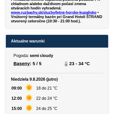
chladnom a/alebo daždivom počasí zmena
otváracích hodín vyhradená:
www.ruzbachy.sk/sluzby/letne-horske-kupalisko
•
Vnútorný termálny bazén pri Grand Hoteli ŠTRAND
otvorený celoročne (10:30 - 21:00 hod.).
Aktualne warunki
Pogoda:
semi cloudy
Baseny
: 5 / 5
23 - 34 °C
Niedziela 9.8.2026 (jutro)
09:00
18 do 21 °C
12:00
22 do 24 °C
15:00
24 do 25 °C