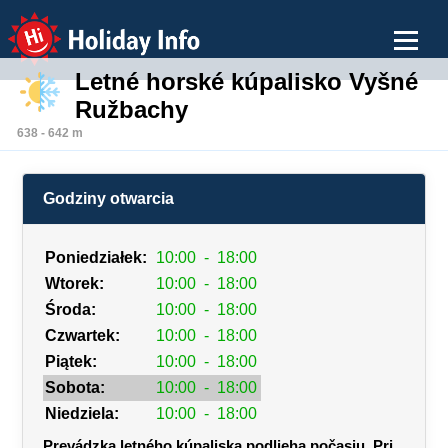
Holiday Info
Letné horské kúpalisko Vyšné
Ružbachy
638 - 642 m
Godziny otwarcia
Poniedziałek:
10:00
-
18:00
Wtorek:
10:00
-
18:00
Środa:
10:00
-
18:00
Czwartek:
10:00
-
18:00
Piątek:
10:00
-
18:00
Sobota:
10:00
-
18:00
Niedziela:
10:00
-
18:00
Prevádzka letného kúpaliska podlieha počasiu. Pri