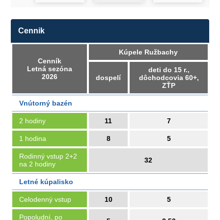
Cennik
Kúpele Ružbachy
Cenník
Letná sezóna
deti do 15 r.,
2026
dospelí
dôchodcovia 60+,
ZŤP
Vnútorný bazén
2 hodiny
11
7
1 hodina
8
5
Rodinný vstup 2+2
32
na 2 hodiny
Letné kúpalisko
Celodenný vstup
10
5
Popoludní, po