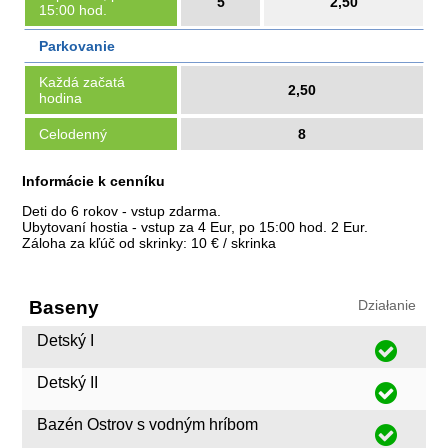
5
2,50
15:00 hod.
Parkovanie
Každá začatá
2,50
hodina
Celodenný
8
Informácie k cenníku
Deti do 6 rokov - vstup zdarma.
Ubytovaní hostia - vstup za 4 Eur, po 15:00 hod. 2 Eur.
Záloha za kľúč od skrinky: 10 € / skrinka
Baseny
Działanie
Detský I
Detský II
Bazén Ostrov s vodným hríbom