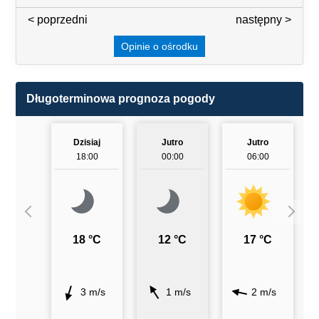
< poprzedni
3 / 7
następny >
Opinie o ośrodku
Długoterminowa prognoza pogody
Dzisiaj
Jutro
Jutro
18:00
00:00
06:00
18 °C
12 °C
17 °C
3 m/s
1 m/s
2 m/s