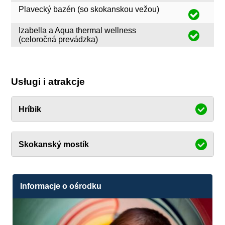
Plavecký bazén (so skokanskou vežou)
Izabella a Aqua thermal wellness
(celoročná prevádzka)
Usługi i atrakcje
Hríbik
Skokanský mostík
Informacje o ośrodku