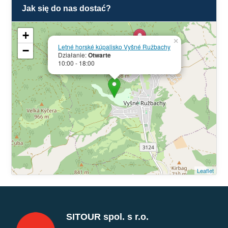
Jak się do nas dostać?
+
×
Letné horské kúpalisko Vyšné Ružbachy
−
Działanie:
Otwarte
10:00 - 18:00
Leaflet
SITOUR spol. s r.o.