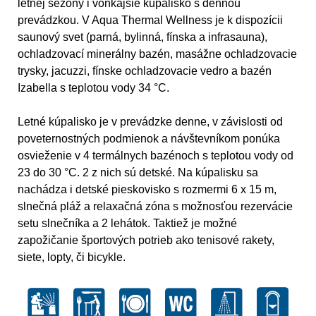
letnej sezóny i vonkajšie kúpalisko s dennou
prevádzkou. V Aqua Thermal Wellness je k dispozícii
saunový svet (parná, bylinná, fínska a infrasauna),
ochladzovací minerálny bazén, masážne ochladzovacie
trysky, jacuzzi, fínske ochladzovacie vedro a bazén
Izabella s teplotou vody 34 °C.
Letné kúpalisko je v prevádzke denne, v závislosti od
poveternostných podmienok a návštevníkom ponúka
osvieženie v 4 termálnych bazénoch s teplotou vody od
23 do 30 °C. 2 z nich sú detské. Na kúpalisku sa
nachádza i detské pieskovisko s rozmermi 6 x 15 m,
slnečná pláž a relaxačná zóna s možnosťou rezervácie
setu slnečníka a 2 lehátok. Taktiež je možné
zapožičanie športových potrieb ako tenisové rakety,
siete, lopty, či bicykle.