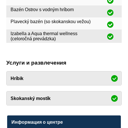
Bazén Ostrov s vodným hríbom
Plavecký bazén (so skokanskou vežou)
Izabella a Aqua thermal wellness
(celoročná prevádzka)
Услуги и развлечения
Hríbik
Skokanský mostík
Информация о центре