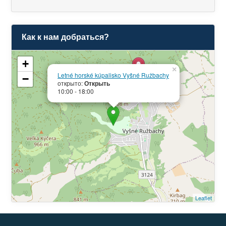
Как к нам добраться?
+
×
Letné horské kúpalisko Vyšné Ružbachy
−
открыто:
Открыть
10:00 - 18:00
Leaflet