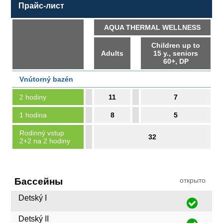
Прайс-лист
AQUA THERMAL WELLNESS
Children up to
Adults
15 y., seniors
60+, DP
Vnútorný bazén
2 hodiny
11
7
1 hodina
8
5
Rodinný vstup
32
2+2 na 2 hodiny
Бассейны
открыто
Detský I
Detský II