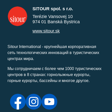
SITOUR spol. s r.o.
Terézie Vansovej 10
974 01 Banská Bystrica
www.sitour.sk
Sitour International - крупнейшая корпоративная
сеть технологических инноваций в туристических
центрах мира.
Мы сотрудничаем с более чем 1000 туристических
центров в 8 странах: горнолыжные курорты,
горные курорты, бассейны и многое другое.