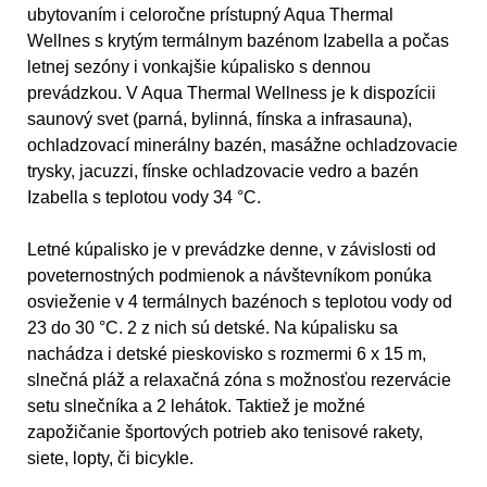
ubytovaním i celoročne prístupný Aqua Thermal
Wellnes s krytým termálnym bazénom Izabella a počas
letnej sezóny i vonkajšie kúpalisko s dennou
prevádzkou. V Aqua Thermal Wellness je k dispozícii
saunový svet (parná, bylinná, fínska a infrasauna),
ochladzovací minerálny bazén, masážne ochladzovacie
trysky, jacuzzi, fínske ochladzovacie vedro a bazén
Izabella s teplotou vody 34 °C.
Letné kúpalisko je v prevádzke denne, v závislosti od
poveternostných podmienok a návštevníkom ponúka
osvieženie v 4 termálnych bazénoch s teplotou vody od
23 do 30 °C. 2 z nich sú detské. Na kúpalisku sa
nachádza i detské pieskovisko s rozmermi 6 x 15 m,
slnečná pláž a relaxačná zóna s možnosťou rezervácie
setu slnečníka a 2 lehátok. Taktiež je možné
zapožičanie športových potrieb ako tenisové rakety,
siete, lopty, či bicykle.