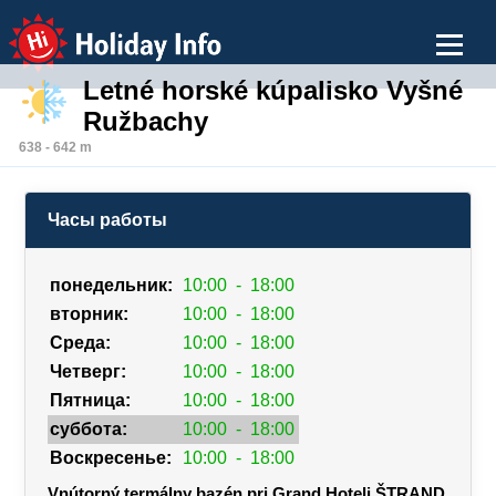
Holiday Info
Letné horské kúpalisko Vyšné
Ružbachy
638 - 642 m
Часы работы
понедельник:
10:00
-
18:00
вторник:
10:00
-
18:00
Среда:
10:00
-
18:00
Четверг:
10:00
-
18:00
Пятница:
10:00
-
18:00
суббота:
10:00
-
18:00
Воскресенье:
10:00
-
18:00
Vnútorný termálny bazén pri Grand Hoteli ŠTRAND