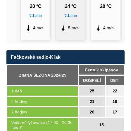
20 °C
24 °C
20 °C
0,1 mm
0,1 mm
4 m/s
5 m/s
4 m/s
Fačkovské sedlo-Kľak
Cenník skipasov
ZIMNÁ SEZÓNA 2024/25
DOSPELÍ
DETI
1 deň
25
22
4 hodiny
21
18
2 hodiny
20
17
Večerné lyžovanie (17.00 - 20.30
15
hod.)*