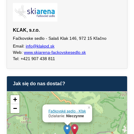
KĽAK, s.r.o.
Fačkovske sedlo - Salaš Klak 146, 972 15 Kľačno
Email:
info@klakpd.sk
Web:
www.skiarena-fackovskesedlo.sk
Tel: +421 907 438 811
Jak się do nas dostać?
+
−
×
Fačkovské sedlo - Kľak
Działanie:
Nieczynne