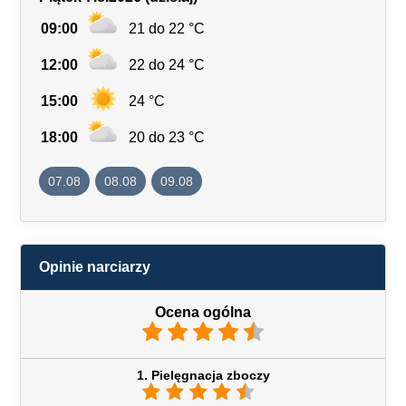
09:00
21 do 22 °C
12:00
22 do 24 °C
15:00
24 °C
18:00
20 do 23 °C
07.08
08.08
09.08
Opinie narciarzy
Ocena ogólna
1. Pielęgnacja zboczy