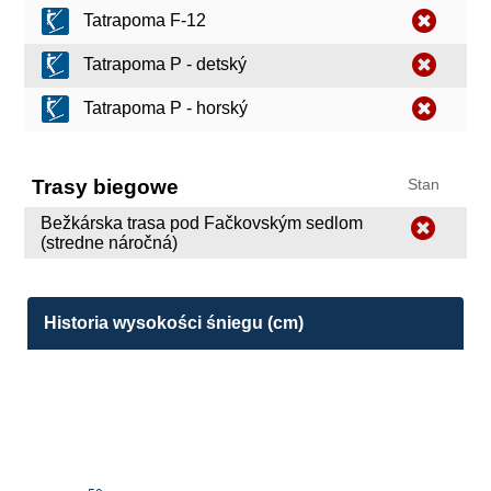
Tatrapoma F-12
Tatrapoma P - detský
Tatrapoma P - horský
Trasy biegowe
Stan
Bežkárska trasa pod Fačkovským sedlom
(stredne náročná)
Historia wysokości śniegu (cm)