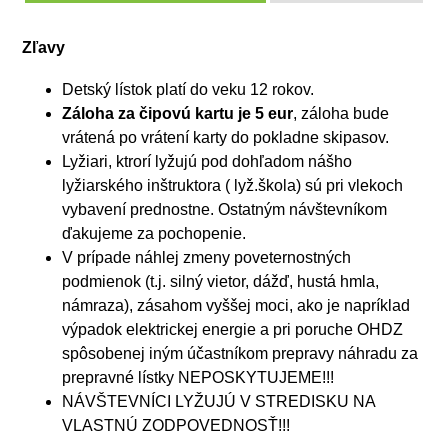
Zľavy
Detský lístok platí do veku 12 rokov.
Záloha za čipovú kartu je 5 eur
, záloha bude
vrátená po vrátení karty do pokladne skipasov.
Lyžiari, ktrorí lyžujú pod dohľadom nášho
lyžiarského inštruktora ( lyž.škola) sú pri vlekoch
vybavení prednostne. Ostatným návštevníkom
ďakujeme za pochopenie.
V prípade náhlej zmeny poveternostných
podmienok (t.j. silný vietor, dážď, hustá hmla,
námraza), zásahom vyššej moci, ako je napríklad
výpadok elektrickej energie a pri poruche OHDZ
spôsobenej iným účastníkom prepravy náhradu za
prepravné lístky NEPOSKYTUJEME!!!
NÁVŠTEVNÍCI LYŽUJÚ V STREDISKU NA
VLASTNÚ ZODPOVEDNOSŤ!!!