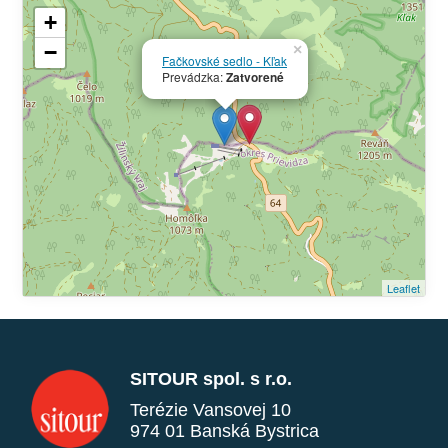
+
−
×
Fačkovské sedlo - Kľak
Prevádzka:
Zatvorené
Leaflet
SITOUR spol. s r.o.
Terézie Vansovej 10
974 01 Banská Bystrica