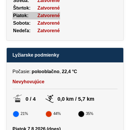
Streda:
Zatvorené
Štvrtok:
Zatvorené
Piatok:
Zatvorené
Sobota:
Zatvorené
Nedeľa:
Zatvorené
Lyžiarske podmienky
Počasie:
polooblačno
,
22,4 °C
Nevyhovujúce
0 / 4
0,0 km / 5,7 km
21%
44%
35%
Piatok 7.8.2026 (dnes)