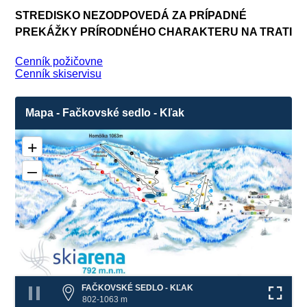
STREDISKO NEZODPOVEDÁ ZA PRÍPADNÉ
PREKÁŽKY PRÍRODNÉHO CHARAKTERU NA TRATI
Cenník požičovne
Cenník skiservisu
Mapa - Fačkovské sedlo - Kľak
+
3
11
–
4
3
11
2a
2a
5
1
❌
2b
4
❌
❌
❌
FAČKOVSKÉ SEDLO - KĽAK
802-1063 m