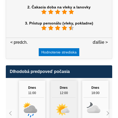
2. Čakacia doba na vleky a lanovky
3. Prístup personálu (vleky, pokladne)
< predch.
3 / 7
ďalšie >
Hodnotenie strediska
Dlhodobá predpoveď počasia
Dnes
Dnes
Dnes
11:00
12:00
18:00