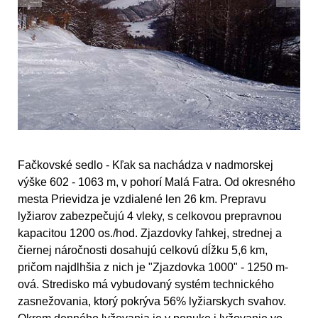
Fačkovské sedlo - Kľak sa nachádza v nadmorskej
výške 602 - 1063 m, v pohorí Malá Fatra. Od okresného
mesta Prievidza je vzdialené len 26 km. Prepravu
lyžiarov zabezpečujú 4 vleky, s celkovou prepravnou
kapacitou 1200 os./hod. Zjazdovky ľahkej, strednej a
čiernej náročnosti dosahujú celkovú dĺžku 5,6 km,
pričom najdlhšia z nich je "Zjazdovka 1000" - 1250 m-
ová. Stredisko má vybudovaný systém technického
zasnežovania, ktorý pokrýva 56% lyžiarskych svahov.