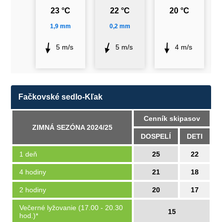
23 °C
22 °C
20 °C
1,9 mm
0,2 mm
5 m/s
5 m/s
4 m/s
Fačkovské sedlo-Kľak
Cenník skipasov
ZIMNÁ SEZÓNA 2024/25
DOSPELÍ
DETI
1 deň
25
22
4 hodiny
21
18
2 hodiny
20
17
Večerné lyžovanie (17.00 - 20.30
15
hod.)*