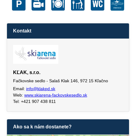
Kontakt
KĽAK, s.r.o.
Fačkovske sedlo - Salaš Klak 146, 972 15 Kľačno
Email:
info@klakpd.sk
Web:
www.skiarena-fackovskesedlo.sk
Tel: +421 907 438 811
Ako sa k nám dostanete?