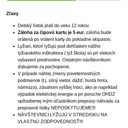
Zľavy
Detský lístok platí do veku 12 rokov.
Záloha za čipovú kartu je 5 eur
, záloha bude
vrátená po vrátení karty do pokladne skipasov.
Lyžiari, ktrorí lyžujú pod dohľadom nášho
lyžiarského inštruktora ( lyž.škola) sú pri vlekoch
vybavení prednostne. Ostatným návštevníkom
ďakujeme za pochopenie.
V prípade náhlej zmeny poveternostných
podmienok (t.j. silný vietor, dážď, hustá hmla,
námraza), zásahom vyššej moci, ako je napríklad
výpadok elektrickej energie a pri poruche OHDZ
spôsobenej iným účastníkom prepravy náhradu za
prepravné lístky NEPOSKYTUJEME!!!
NÁVŠTEVNÍCI LYŽUJÚ V STREDISKU NA
VLASTNÚ ZODPOVEDNOSŤ!!!