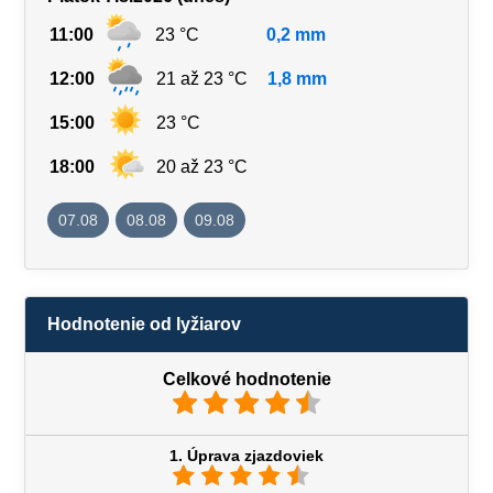
11:00
23 °C
0,2 mm
12:00
21 až 23 °C
1,8 mm
15:00
23 °C
18:00
20 až 23 °C
07.08
08.08
09.08
Hodnotenie od lyžiarov
Celkové hodnotenie
1. Úprava zjazdoviek