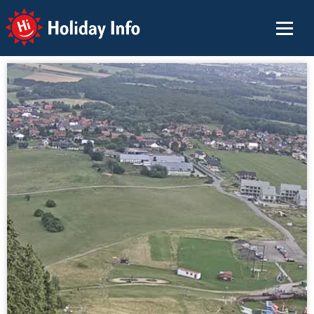
Holiday Info