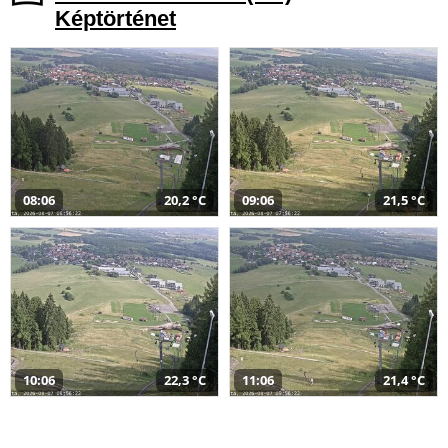
Képtörténet
08:06
20,2 °C
09:06
21,5 °C
10:06
22,3 °C
11:06
21,4 °C