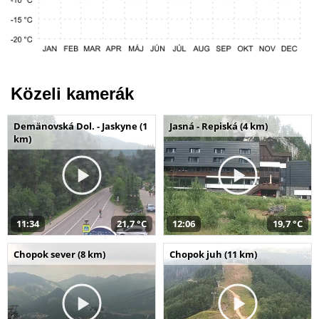
Közeli kamerák
Demänovská Dol. - Jaskyne (1
Jasná - Repiská (4 km)
km)
11:34
21,7 °C
12:06
19,7 °C
Chopok sever (8 km)
Chopok juh (11 km)