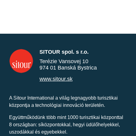
SITOUR spol. s r.o.
Terézie Vansovej 10
974 01 Banská Bystrica
www.sitour.sk
A Sitour International a világ legnagyobb turisztikai
központja a technológiai innováció területén.
Együttműködünk több mint 1000 turisztikai központtal
8 országban: síközpontokkal, hegyi üdülőhelyekkel,
uszodákkal és egyebekkel.