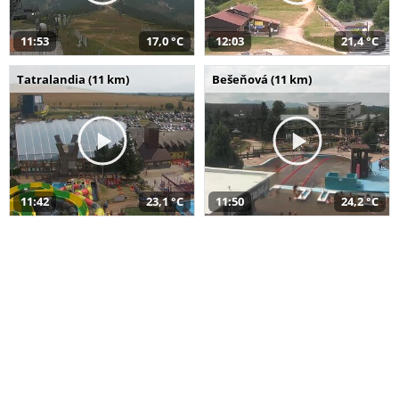
11:53
17,0 °C
12:03
21,4 °C
Tatralandia (11 km)
Bešeňová (11 km)
11:42
23,1 °C
11:50
24,2 °C