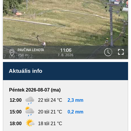
11:06
PAVČINA LEHOTA
750 m
7. 8. 2026
Aktuális info
Péntek 2026-08-07 (ma)
12:00
22 tól 24 °C
2,3 mm
15:00
20 tól 21 °C
0,2 mm
18:00
18 tól 21 °C