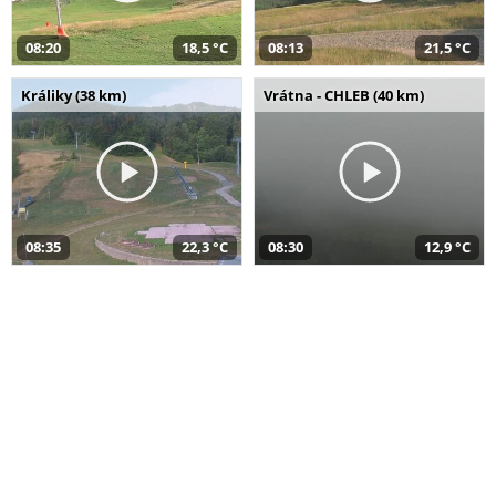
08:20
18,5 °C
08:13
21,5 °C
Králiky (38 km)
Vrátna - CHLEB (40 km)
08:35
22,3 °C
08:30
12,9 °C