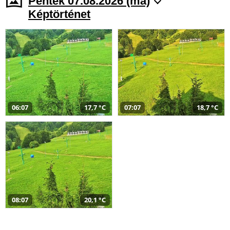
Péntek 07.08.2026 (ma)
Képtörténet
06:07
17,7 °C
07:07
18,7 °C
08:07
20,1 °C