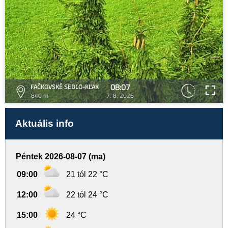
08:07
FAČKOVSKÉ SEDLO-KĽAK
840 m
7. 8. 2026
Aktuális info
Péntek 2026-08-07 (ma)
09:00
21 tól 22 °C
12:00
22 tól 24 °C
15:00
24 °C