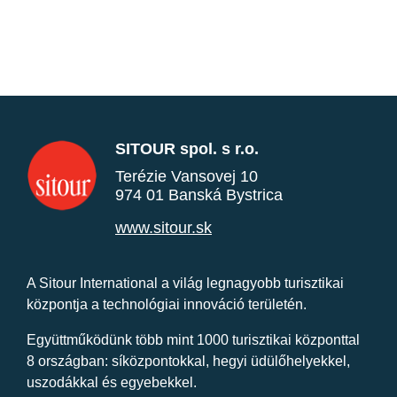
SITOUR spol. s r.o.
Terézie Vansovej 10
974 01 Banská Bystrica
www.sitour.sk
A Sitour International a világ legnagyobb turisztikai
központja a technológiai innováció területén.
Együttműködünk több mint 1000 turisztikai központtal
8 országban: síközpontokkal, hegyi üdülőhelyekkel,
uszodákkal és egyebekkel.