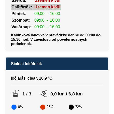
Szerda:
Üzemen kívül
Csütörtök:
Üzemen kívül
Péntek:
09:00
-
16:00
Szombat:
09:00
-
16:00
Vasárnap:
09:00
-
16:00
Kabínková lanovka v prevádzke denne od 09:00 do
15:30 hod. V závislosti od poveternostných
podmienok.
Síelési feltételek
Időjárás:
clear
,
16.9 °C
1 / 3
0,0 km / 6,8 km
0%
28%
72%