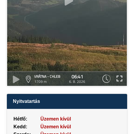
06:41
VRÁTNA - CHLEB
1709 m
6. 8. 2026
Nyitvatartás
Hétfő:
Üzemen kívül
Kedd:
Üzemen kívül