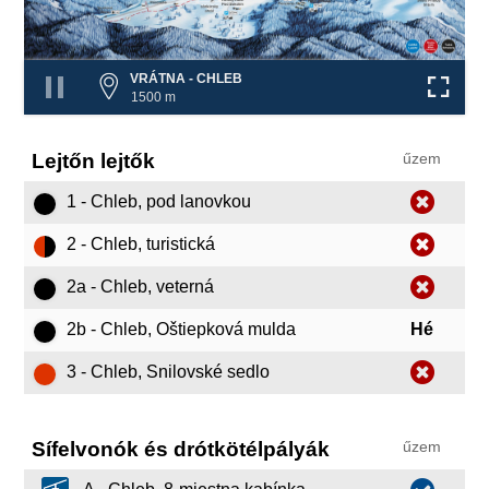
VRÁTNA - CHLEB
1500 m
Lejtőn lejtők
űzem
1 - Chleb, pod lanovkou
2 - Chleb, turistická
2a - Chleb, veterná
2b - Chleb, Oštiepková mulda
Hé
3 - Chleb, Snilovské sedlo
Sífelvonók és drótkötélpályák
űzem