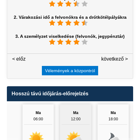
2. Várakozási idő a felvonókra és a drótkötélpályákra
3. A személyzet viselkedése (felvonók, jegypénztár)
< előz
3 / 7
következő >
Vélemények a központról
Hosszú távú időjárás-előrejelzés
Ma
Ma
Ma
06:00
12:00
18:00