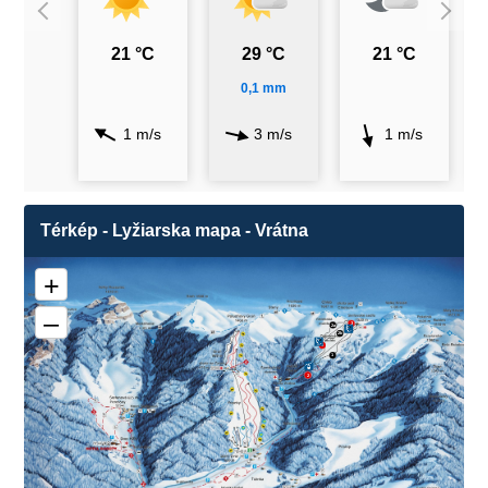
21 °C
29 °C
21 °C
0,1 mm
1 m/s
3 m/s
1 m/s
Térkép - Lyžiarska mapa - Vrátna
+
–
3
2a
❌
2b
❌
2
1
2