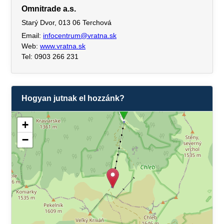
Omnitrade a.s.
Starý Dvor, 013 06 Terchová
Email:
infocentrum@vratna.sk
Web:
www.vratna.sk
Tel: 0903 266 231
Hogyan jutnak el hozzánk?
+
−