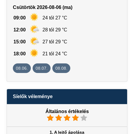
Csütörtök 2026-08-06 (ma)
09:00
24 tól 27 °C
12:00
28 tól 29 °C
15:00
27 tól 29 °C
18:00
21 tól 24 °C
08.06.
08.07.
08.08.
Síelők véleménye
Általános értékelés
1. A lejtő ápolása