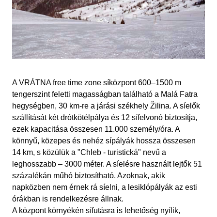
A VRÁTNA free time zone síközpont 600–1500 m
tengerszint feletti magasságban található a Malá Fatra
hegységben, 30 km-re a járási székhely Žilina. A síelők
szállítását két drótkötélpálya és 12 sífelvonó biztosítja,
ezek kapacitása összesen 11.000 személy/óra. A
könnyű, közepes és nehéz sípályák hossza összesen
14 km, s közülük a "Chleb - turistická" nevű a
leghosszabb – 3000 méter. A síelésre használt lejtők 51
százalékán műhó biztosítható. Azoknak, akik
napközben nem érnek rá síelni, a lesiklópályák az esti
órákban is rendelkezésre állnak.
A központ környékén sífutásra is lehetőség nyílik,