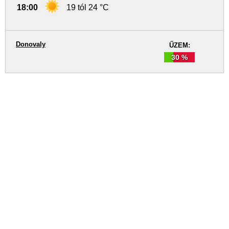
18:00
19 tól 24 °C
Donovaly
ŰZEM:
30 %