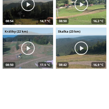
08:54
14,7 °C
08:50
16,2 °C
Králiky (22 km)
Skalka (23 km)
08:50
17,5 °C
08:42
16,9 °C