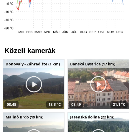
Közeli kamerák
Donovaly - Záhradište (1 km)
Banská Bystrica (17 km)
08:45
18,3 °C
08:49
21,1 °C
Malinô Brdo (19 km)
Jasenská dolina (22 km)