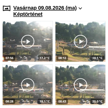
Vasárnap 09.08.2026 (ma)
Képtörténet
07:56
17,2 °C
08:12
18,1 °C
08:28
19,1 °C
08:43
20,0 °C