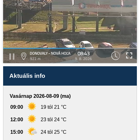
08:43
DONOVALY - NOVÁ HOĽA
922 m
9. 8. 2026
Aktuális info
Vasárnap 2026-08-09 (ma)
09:00
19 tól 21 °C
12:00
23 tól 24 °C
15:00
24 tól 25 °C