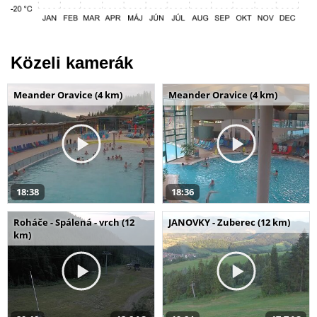
Közeli kamerák
Meander Oravice (4 km)
Meander Oravice (4 km)
18:38
18:36
Roháče - Spálená - vrch (12
JANOVKY - Zuberec (12 km)
km)