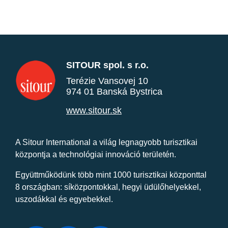
SITOUR spol. s r.o.
Terézie Vansovej 10
974 01 Banská Bystrica
www.sitour.sk
A Sitour International a világ legnagyobb turisztikai
központja a technológiai innováció területén.
Együttműködünk több mint 1000 turisztikai központtal
8 országban: síközpontokkal, hegyi üdülőhelyekkel,
uszodákkal és egyebekkel.