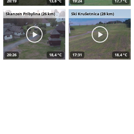
20:19
13,8 °C
19:24
17,7 °C
Skanzen Pribylina (26 km)
Ski Krušetnica (28 km)
20:26
18,4 °C
17:31
18,4 °C