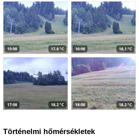
15:08
17,8 °C
16:08
18,1 °C
17:08
18,2 °C
18:08
18,2 °C
Történelmi hőmérsékletek