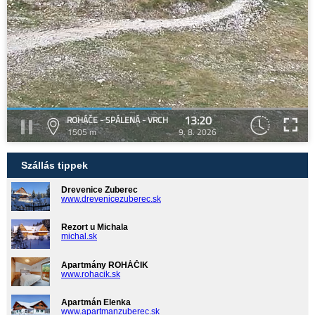
13:20
ROHÁČE - SPÁLENÁ - VRCH
1505 m
9. 8. 2026
Szállás tippek
Drevenice Zuberec
www.drevenicezuberec.sk
Rezort u Michala
michal.sk
Apartmány ROHÁČIK
www.rohacik.sk
Apartmán Elenka
www.apartmanzuberec.sk