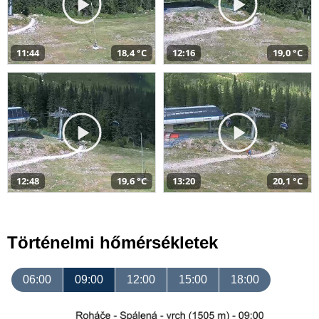
11:44
18,4 °C
12:16
19,0 °C
12:48
19,6 °C
13:20
20,1 °C
Történelmi hőmérsékletek
06:00
09:00
12:00
15:00
18:00