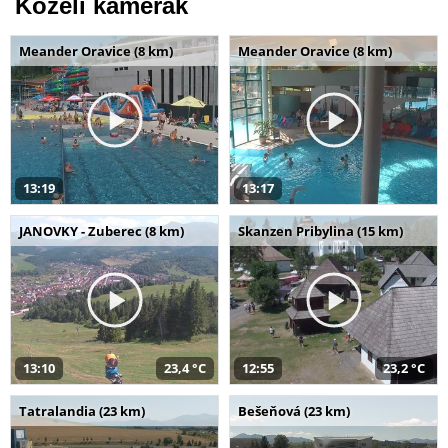
Közeli kamerák
Meander Oravice (8 km)
Meander Oravice (8 km)
13:19
13:17
JANOVKY - Zuberec (8 km)
Skanzen Pribylina (15 km)
13:10
23,4 °C
12:55
23,2 °C
Tatralandia (23 km)
Bešeňová (23 km)