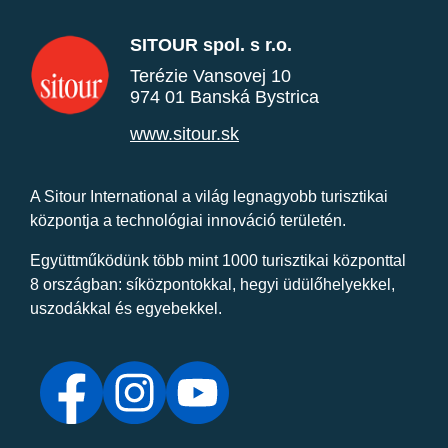
SITOUR spol. s r.o.
Terézie Vansovej 10
974 01 Banská Bystrica
www.sitour.sk
A Sitour International a világ legnagyobb turisztikai
központja a technológiai innováció területén.
Együttműködünk több mint 1000 turisztikai központtal
8 országban: síközpontokkal, hegyi üdülőhelyekkel,
uszodákkal és egyebekkel.