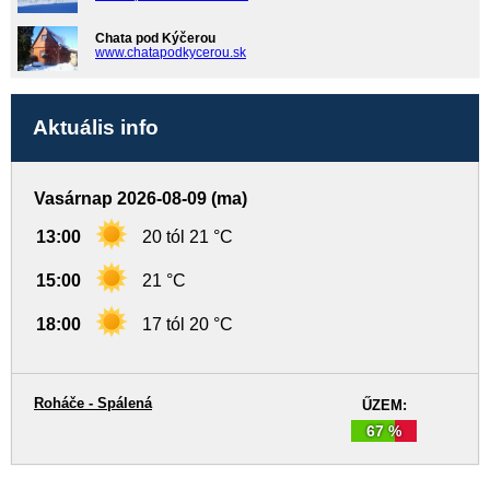
Chata pod Kýčerou
www.chatapodkycerou.sk
Aktuális info
Vasárnap 2026-08-09 (ma)
13:00
20 tól 21 °C
15:00
21 °C
18:00
17 tól 20 °C
Roháče - Spálená
ŰZEM:
67 %