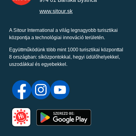
974 01 Banská Bystrica
www.sitour.sk
A Sitour International a világ legnagyobb turisztikai
központja a technológiai innováció területén.
Együttműködünk több mint 1000 turisztikai központtal
8 országban: síközpontokkal, hegyi üdülőhelyekkel,
uszodákkal és egyebekkel.