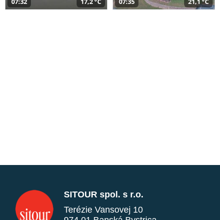
07:32
17,2 °C
07:35
21,1 °C
SITOUR spol. s r.o.
Terézie Vansovej 10