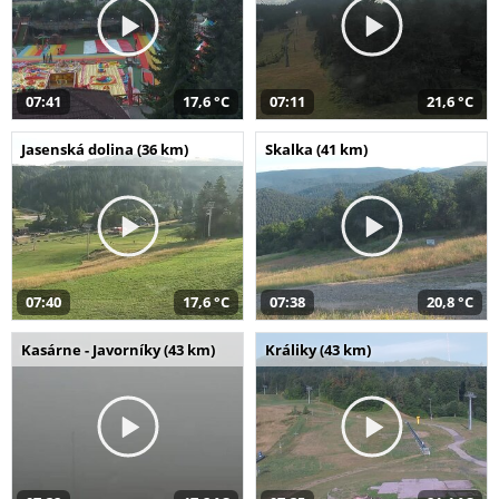
07:41
17,6 °C
07:11
21,6 °C
Jasenská dolina (36 km)
Skalka (41 km)
07:40
17,6 °C
07:38
20,8 °C
Kasárne - Javorníky (43 km)
Králiky (43 km)