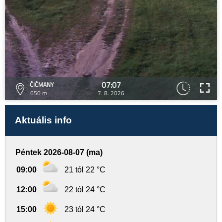
07:07
ČIČMANY
650 m
7. 8. 2026
Aktuális info
Péntek 2026-08-07 (ma)
09:00
21 tól 22 °C
12:00
22 tól 24 °C
15:00
23 tól 24 °C