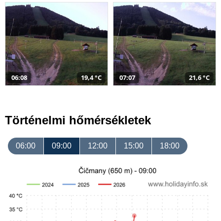
06:08
19,4 °C
07:07
21,6 °C
Történelmi hőmérsékletek
06:00
09:00
12:00
15:00
18:00