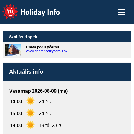
Holiday Info
Szállás tippek
Chata pod Kýčerou
www.chatapodkycerou.sk
Aktuális info
Vasárnap 2026-08-09 (ma)
14:00
24 °C
15:00
24 °C
18:00
19 tól 23 °C