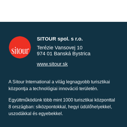
SITOUR spol. s r.o.
Terézie Vansovej 10
974 01 Banská Bystrica
www.sitour.sk
A Sitour International a világ legnagyobb turisztikai
központja a technológiai innováció területén.
Együttműködünk több mint 1000 turisztikai központtal
8 országban: síközpontokkal, hegyi üdülőhelyekkel,
uszodákkal és egyebekkel.