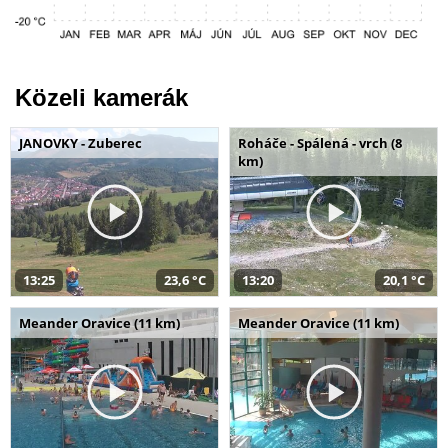
Közeli kamerák
JANOVKY - Zuberec
Roháče - Spálená - vrch (8
km)
13:25
23,6 °C
13:20
20,1 °C
Meander Oravice (11 km)
Meander Oravice (11 km)