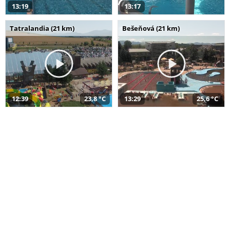
13:19
13:17
Tatralandia (21 km)
Bešeňová (21 km)
12:39
23,8 °C
13:29
25,6 °C