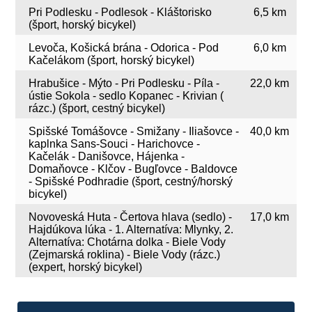
Pri Podlesku - Podlesok - Kláštorisko
6,5 km
(šport, horský bicykel)
Levoča, Košická brána - Odorica - Pod
6,0 km
Kačelákom (šport, horský bicykel)
Hrabušice - Mýto - Pri Podlesku - Píla -
22,0 km
ústie Sokola - sedlo Kopanec - Krivian (
rázc.) (šport, cestný bicykel)
Spišské Tomášovce - Smižany - Iliašovce -
40,0 km
kaplnka Sans-Souci - Harichovce -
Kačelák - Danišovce, Hájenka -
Domaňovce - Klčov - Bugľovce - Baldovce
- Spišské Podhradie (šport, cestný/horský
bicykel)
Novoveská Huta - Čertova hlava (sedlo) -
17,0 km
Hajdúkova lúka - 1. Alternatíva: Mlynky, 2.
Alternatíva: Chotárna dolka - Biele Vody
(Zejmarská roklina) - Biele Vody (rázc.)
(expert, horský bicykel)