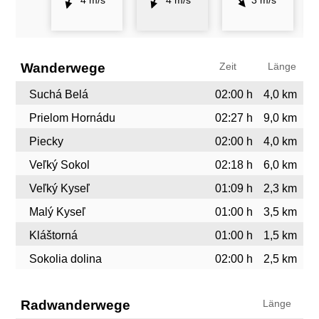
4 m/s
4 m/s
3 m/s
Wanderwege
Zeit
Länge
Suchá Belá
02:00 h
4,0 km
Prielom Hornádu
02:27 h
9,0 km
Piecky
02:00 h
4,0 km
Veľký Sokol
02:18 h
6,0 km
Veľký Kyseľ
01:09 h
2,3 km
Malý Kyseľ
01:00 h
3,5 km
Kláštorná
01:00 h
1,5 km
Sokolia dolina
02:00 h
2,5 km
Radwanderwege
Länge