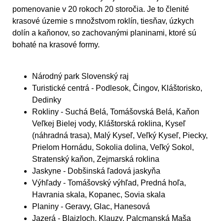
pomenovanie v 20 rokoch 20 storočia. Je to členité
krasové územie s množstvom roklín, tiesňav, úzkych
dolín a kaňonov, so zachovanými planinami, ktoré sú
bohaté na krasové formy.
Národný park Slovenský raj
Turistické centrá
- Podlesok, Čingov, Kláštorisko,
Dedinky
Rokliny
- Suchá Belá, Tomášovská Belá, Kaňon
Veľkej Bielej vody, Kláštorská roklina, Kyseľ
(náhradná trasa), Malý Kyseľ, Veľký Kyseľ, Piecky,
Prielom Hornádu, Sokolia dolina, Veľký Sokol,
Stratenský kaňon, Zejmarská roklina
Jaskyne
- Dobšinská ľadová jaskyňa
Výhľady
- Tomášovský výhľad, Predná hoľa,
Havrania skala, Kopanec, Sovia skala
Planiny
- Geravy, Glac, Hanesová
Jazerá
- Blajzloch, Klauzy, Palcmanská Maša