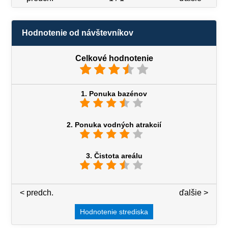
Hodnotenie od návštevníkov
Celkové hodnotenie
1. Ponuka bazénov
2. Ponuka vodných atrakcií
3. Čistota areálu
< predch.
3 / 7
ďalšie >
Hodnotenie strediska