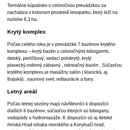
Termálne kúpalisko s celoročnou prevádzkou sa
nachádza v krásnom prostredí lesoparku, ktorý leží na
rozlohe 8,3 ha.
Krytý komplex
Počas celého roka je v prevádzke 7 bazénov krytého
komplexu – krytý bazén s celoročnými toboganmi,
detský, perličkový, sedací polokrytý, krytý
plavecký,rodinný zábavný , rekreačný bazén . Súčasťou
krytého komplexu je masážny salón ( klasická, aj
thajská) , saunový svet, reštaurácie a bary.
Letný areál
Počas letnej sezóny majú návštevníci k dispozícii
ďalších 6 bazénov, súčasťou ktorých sú tobogany,
vodopády a hydromasáže. K dispozícii sú aj detské
ihriská Hrad orliaka morského a Korytnačí hrad,