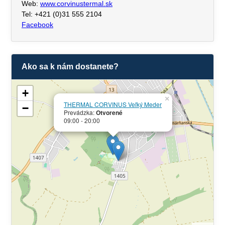
Web:
www.corvinustermal.sk
Tel: +421 (0)31 555 2104
Facebook
Ako sa k nám dostanete?
+
×
THERMAL CORVINUS Veľký Meder
−
Prevádzka:
Otvorené
09:00 - 20:00