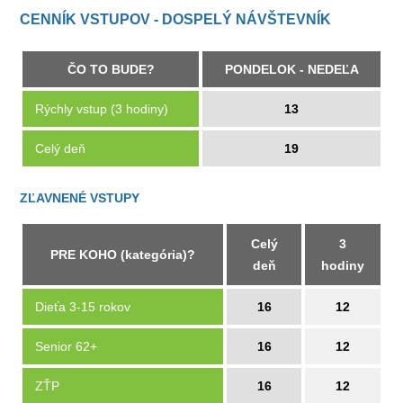
CENNÍK VSTUPOV - DOSPELÝ NÁVŠTEVNÍK
ČO TO BUDE?
PONDELOK - NEDEĽA
Rýchly vstup (3 hodiny)
13
Celý deň
19
ZĽAVNENÉ VSTUPY
Celý
3
PRE KOHO (kategória)?
deň
hodiny
Dieťa 3-15 rokov
16
12
Senior 62+
16
12
ZŤP
16
12