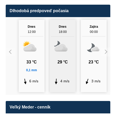
Dlhodobá predpoveď počasia
Dnes
Dnes
Zajtra
12:00
18:00
00:00
33 °C
29 °C
23 °C
0,1 mm
6 m/s
4 m/s
3 m/s
Veľký Meder - cenník