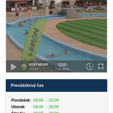
12:31
VEĽKÝ MEDER
112 m
7. 8. 2026
Prevádzkový čas
Pondelok:
09:00
-
20:00
Utorok:
09:00
-
20:00