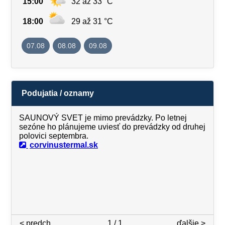
15:00
32 až 33 °C
18:00
29 až 31 °C
07.08
08.08
09.08
Podujatia / oznamy
SAUNOVÝ SVET je mimo prevádzky. Po letnej
sezóne ho plánujeme uviesť do prevádzky od druhej
polovici septembra.
corvinustermal.sk
< predch.
1 / 1
ďalšie >