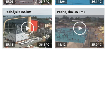
15:06
35,7 °C
15:04
36,1 °C
Podhájska (55 km)
Podhájska (55 km)
15:11
36,5 °C
15:12
35,0 °C