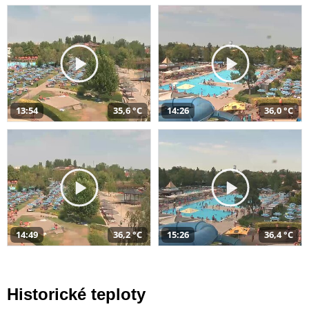
13:54
35,6 °C
14:26
36,0 °C
14:49
36,2 °C
15:26
36,4 °C
Historické teploty