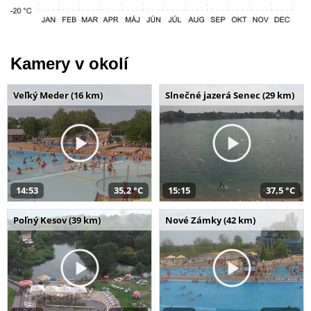
Kamery v okolí
Veľký Meder (16 km)
Slnečné jazerá Senec (29 km)
14:53
35,2 °C
15:15
37,5 °C
Poľný Kesov (39 km)
Nové Zámky (42 km)