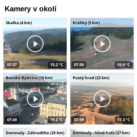
Kamery v okolí
Skalka (4 km)
Králiky (5 km)
07:37
15,2 °C
07:50
15,9 °C
Banská Bystrica (15 km)
Pustý hrad (22 km)
07:49
19,2 °C
07:39
17,3 °C
Donovaly - Záhradište (25 km)
Donovaly - Nová hoľa (27 km)