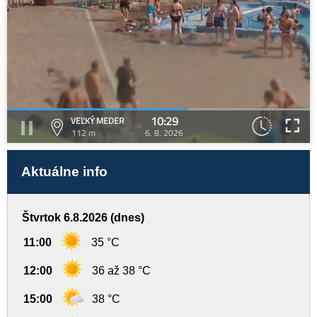
10:29
VEĽKÝ MEDER
112 m
6. 8. 2026
Aktuálne info
Štvrtok 6.8.2026 (dnes)
11:00
35 °C
12:00
36 až 38 °C
15:00
38 °C