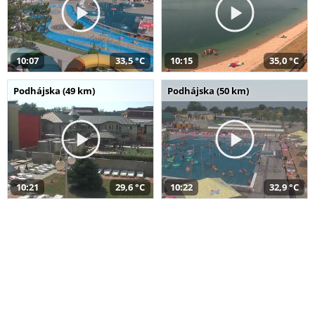
10:07
33,5 °C
10:15
35,0 °C
Podhájska (49 km)
Podhájska (50 km)
10:21
29,6 °C
10:22
32,9 °C