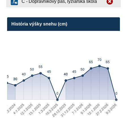
C - Dopravníkový pás, lyžiarska škola
História výšky snehu (cm)