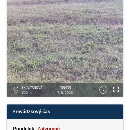
18:08
SKI VITANOVÁ
800 m
7. 8. 2026
Prevádzkový čas
Pondelok:
Zatvorené