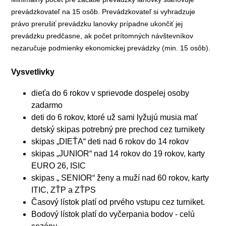
prevádzkovateľ na 15 osôb. Prevádzkovateľ si vyhradzuje
právo prerušiť prevádzku lanovky prípadne ukončiť jej
prevádzku predčasne, ak počet prítomných návštevníkov
nezaručuje podmienky ekonomickej prevádzky (min. 15 osôb).
Vysvetlivky
dieťa do 6 rokov v sprievode dospelej osoby
zadarmo
deti do 6 rokov, ktoré už sami lyžujú musia mať
detský skipas potrebný pre prechod cez turnikety
skipas „DIEŤA“ deti nad 6 rokov do 14 rokov
skipas „JUNIOR“ nad 14 rokov do 19 rokov, karty
EURO 26, ISIC
skipas „ SENIOR“ ženy a muží nad 60 rokov, karty
ITIC, ZŤP a ZŤPS
Časový lístok platí od prvého vstupu cez turniket.
Bodový lístok platí do vyčerpania bodov - celú