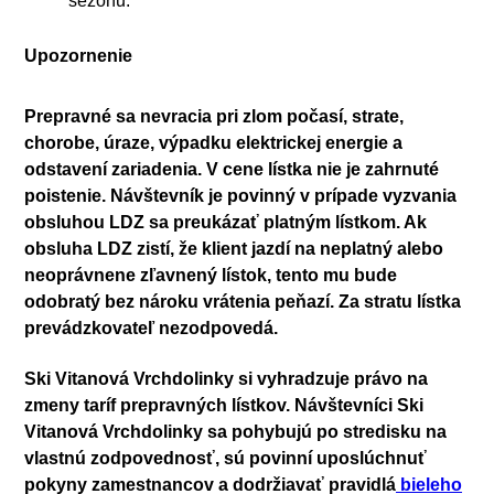
sezónu.
Upozornenie
Prepravné sa nevracia pri zlom počasí, strate,
chorobe, úraze, výpadku elektrickej energie a
odstavení zariadenia. V cene lístka nie je zahrnuté
poistenie. Návštevník je povinný v prípade vyzvania
obsluhou LDZ sa preukázať platným lístkom. Ak
obsluha LDZ zistí, že klient jazdí na neplatný alebo
neoprávnene zľavnený lístok, tento mu bude
odobratý bez nároku vrátenia peňazí. Za stratu lístka
prevádzkovateľ nezodpovedá.
Ski Vitanová Vrchdolinky si vyhradzuje právo na
zmeny taríf prepravných lístkov. Návštevníci Ski
Vitanová Vrchdolinky sa pohybujú po stredisku na
vlastnú zodpovednosť, sú povinní uposlúchnuť
pokyny zamestnancov a dodržiavať pravidlá
bieleho