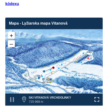
kódexu
Mapa - Lyžiarska mapa Vitanová
+
–
1
2
3
6
1
4
❌
5
❌
❌
5
SKI VITANOVÁ VRCHDOLINKY
725-968 m