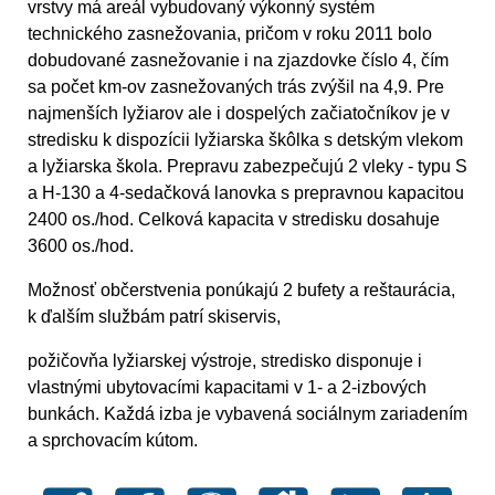
vrstvy má areál vybudovaný výkonný systém
technického zasnežovania, pričom v roku 2011 bolo
dobudované zasnežovanie i na zjazdovke číslo 4, čím
sa počet km-ov zasnežovaných trás zvýšil na 4,9. Pre
najmenších lyžiarov ale i dospelých začiatočníkov je v
stredisku k dispozícii lyžiarska škôlka s detským vlekom
a lyžiarska škola. Prepravu zabezpečujú 2 vleky - typu S
a H-130 a 4-sedačková lanovka s prepravnou kapacitou
2400 os./hod. Celková kapacita v stredisku dosahuje
3600 os./hod.
Možnosť občerstvenia ponúkajú 2 bufety a reštaurácia,
k ďalším službám patrí skiservis,
požičovňa lyžiarskej výstroje, stredisko disponuje i
vlastnými ubytovacími kapacitami v 1- a 2-izbových
bunkách. Každá izba je vybavená sociálnym zariadením
a sprchovacím kútom.