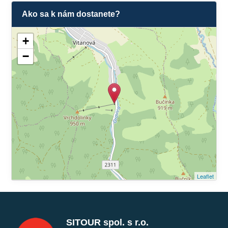
Ako sa k nám dostanete?
+
−
Leaflet
SITOUR spol. s r.o.