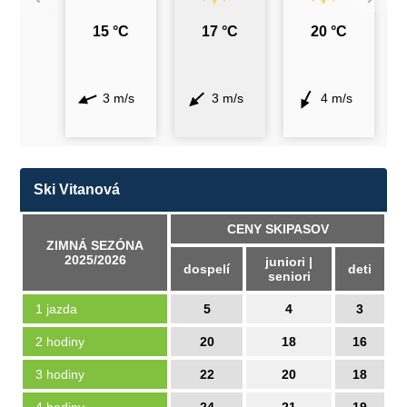
15 °C
17 °C
20 °C
3 m/s
3 m/s
4 m/s
Ski Vitanová
CENY SKIPASOV
ZIMNÁ SEZÓNA
2025/2026
juniori |
dospelí
deti
seniori
1 jazda
5
4
3
2 hodiny
20
18
16
3 hodiny
22
20
18