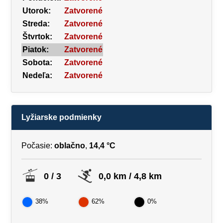
Utorok:
Zatvorené
Streda:
Zatvorené
Štvrtok:
Zatvorené
Piatok:
Zatvorené
Sobota:
Zatvorené
Nedeľa:
Zatvorené
Lyžiarske podmienky
Počasie:
oblačno
,
14,4 °C
0 / 3
0,0 km / 4,8 km
38%
62%
0%