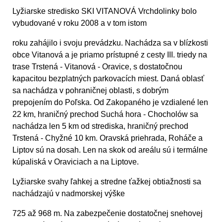
Lyžiarske stredisko SKI VITANOVÁ Vrchdolinky bolo
vybudované v roku 2008 a v tom istom
roku zahájilo i svoju prevádzku. Nachádza sa v blízkosti
obce Vitanová a je priamo prístupné z cesty III. triedy na
trase Trstená - Vitanová - Oravice, s dostatočnou
kapacitou bezplatných parkovacích miest. Daná oblasť
sa nachádza v pohraničnej oblasti, s dobrým
prepojením do Poľska. Od Zakopaného je vzdialené len
22 km, hraničný prechod Suchá hora - Chocholów sa
nachádza len 5 km od strediska, hraničný prechod
Trstená - Chyžné 10 km. Oravská priehrada, Roháče a
Liptov sú na dosah. Len na skok od areálu sú i termálne
kúpaliská v Oraviciach a na Liptove.
Lyžiarske svahy ľahkej a stredne ťažkej obtiažnosti sa
nachádzajú v nadmorskej výške
725 až 968 m. Na zabezpečenie dostatočnej snehovej