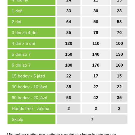
4 hodiny
24
21
19
1 deň
33
30
28
2 dni
64
56
53
3 dni zo 4 dní
85
78
70
4 dni z 5 dní
120
110
100
5 dní zo 7
150
140
130
6 dní zo 7
180
170
160
15 bodov - 5 jázd
22
17
15
30 bodov - 10 jázd
35
27
22
60 bodov - 20 jázd
56
42
35
Hands free - záloha
2
2
2
Skialp
7
Minimálny počet pre začatie prevádzky lanovky stanovuje