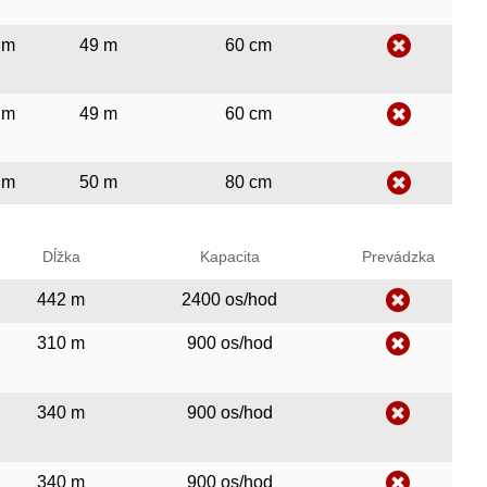
 m
49 m
60 cm
 m
49 m
60 cm
 m
50 m
80 cm
Dĺžka
Kapacita
Prevádzka
442 m
2400 os/hod
310 m
900 os/hod
340 m
900 os/hod
340 m
900 os/hod