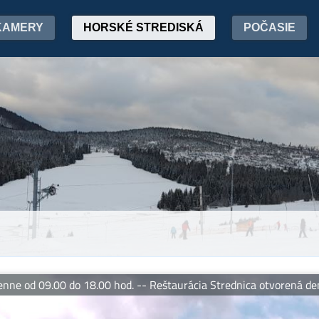
KAMERY
HORSKÉ STREDISKÁ
POČASIE
 18.00 hod. -- Reštaurácia Strednica otvorená denne 09.00 - 20.0