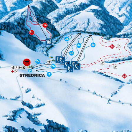
1a
1b
3a
❌
4b
4a
3b
❌
❌
2a
❌
❌
❌
2b
❌
5