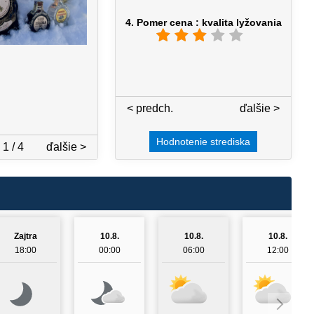
4. Pomer cena : kvalita lyžovania
< predch.
4 / 7
ďalšie >
Hodnotenie strediska
1 / 4
ďalšie >
Zajtra
10.8.
10.8.
10.8.
18:00
00:00
06:00
12:00