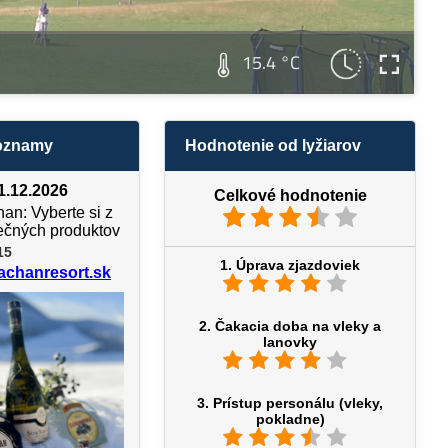
15.4 °C
 oznamy
Hodnotenie od lyžiarov
31.12.2026
Celkové hodnotenie
an: Vyberte si z
ečných produktov
15
1. Úprava zjazdoviek
achanresort.sk
2. Čakacia doba na vleky a
lanovky
3. Prístup personálu (vleky,
pokladne)