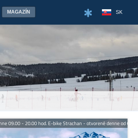
MAGAZÍN
SK
0 hod. E-bike Strachan - otvorené denne od 09.00 do 18.00 hod.