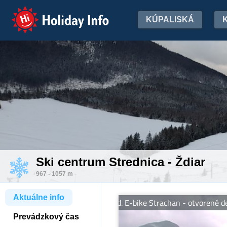
Holiday Info
KÚPALISKÁ
Ski centrum Strednica - Ždiar
967 - 1057 m
Aktuálne info
09.00 - 20.00 hod. E-bike Strachan - otvorené denne od 09.00 do
Prevádzkový čas