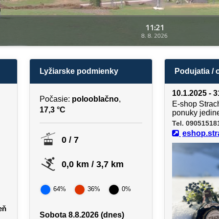
11:21
8. 8. 2026
Lyžiarske podmienky
Podujatia /
10.1.2025 - 
Počasie:
polooblačno
,
E-shop Strach
17,3 °C
ponuky jedin
Tel. 09051518
eshop.str
0 / 7
0,0 km / 3,7 km
64%
36%
0%
eň
Sobota 8.8.2026 (dnes)