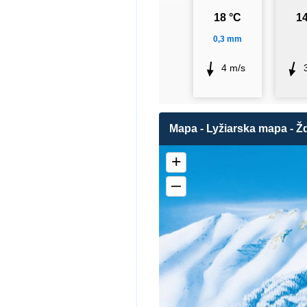
18 °C
14
0,3 mm
4 m/s
Mapa - Lyžiarska mapa - Žd
+
–