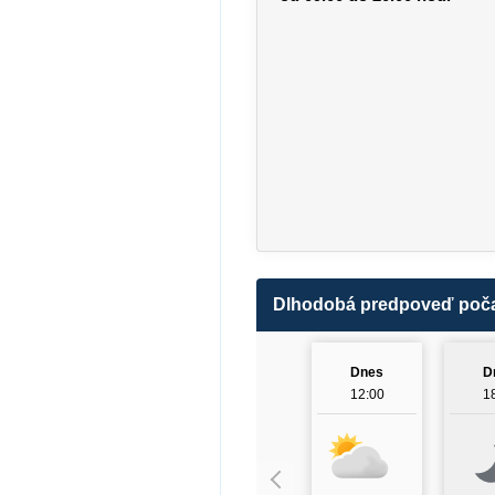
Dlhodobá predpoveď poč
Dnes
D
12:00
1