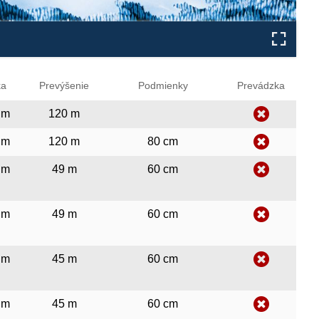
ka
Prevýšenie
Podmienky
Prevádzka
 m
120 m
 m
120 m
80 cm
 m
49 m
60 cm
 m
49 m
60 cm
 m
45 m
60 cm
 m
45 m
60 cm