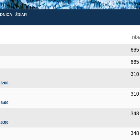
DNICA - ŽDIAR
Dĺž
665
665
310
16:00
310
16:00
348
16:00
348