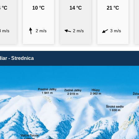
 °C
10 °C
14 °C
21 °C
3 m/s
2 m/s
2 m/s
3 m/s
iar - Strednica