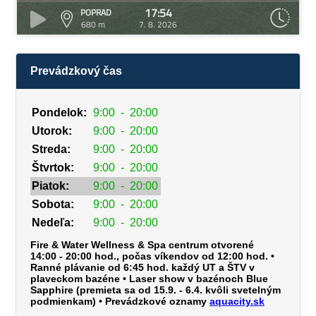
17:54
POPRAD
680 m
7. 8. 2026
Prevádzkový čas
Pondelok:
9:00
-
20:00
Utorok:
9:00
-
20:00
Streda:
9:00
-
20:00
Štvrtok:
9:00
-
20:00
Piatok:
9:00
-
20:00
Sobota:
9:00
-
20:00
Nedeľa:
9:00
-
20:00
Fire & Water Wellness & Spa centrum otvorené
14:00 - 20:00 hod., počas víkendov od 12:00 hod. •
Ranné plávanie od 6:45 hod. každý UT a ŠTV v
plaveckom bazéne • Laser show v bazénoch Blue
Sapphire (premieta sa od 15.9. - 6.4. kvôli svetelným
podmienkam) • Prevádzkové oznamy
aquacity.sk