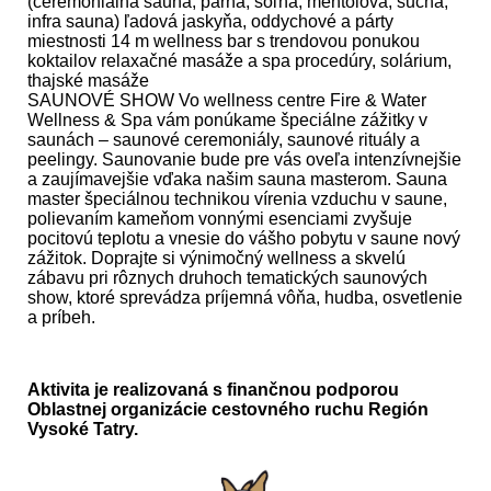
(ceremoniálna sauna, parná, soľná, mentolová, suchá,
infra sauna) ľadová jaskyňa, oddychové a párty
miestnosti 14 m wellness bar s trendovou ponukou
koktailov relaxačné masáže a spa procedúry, solárium,
thajské masáže
SAUNOVÉ SHOW Vo wellness centre Fire & Water
Wellness & Spa vám ponúkame špeciálne zážitky v
saunách – saunové ceremoniály, saunové rituály a
peelingy. Saunovanie bude pre vás oveľa intenzívnejšie
a zaujímavejšie vďaka našim sauna masterom. Sauna
master špeciálnou technikou vírenia vzduchu v saune,
polievaním kameňom vonnými esenciami zvyšuje
pocitovú teplotu a vnesie do vášho pobytu v saune nový
zážitok. Doprajte si výnimočný wellness a skvelú
zábavu pri rôznych druhoch tematických saunových
show, ktoré sprevádza príjemná vôňa, hudba, osvetlenie
a príbeh.
Aktivita je realizovaná s finančnou podporou
Oblastnej organizácie cestovného ruchu Región
Vysoké Tatry.