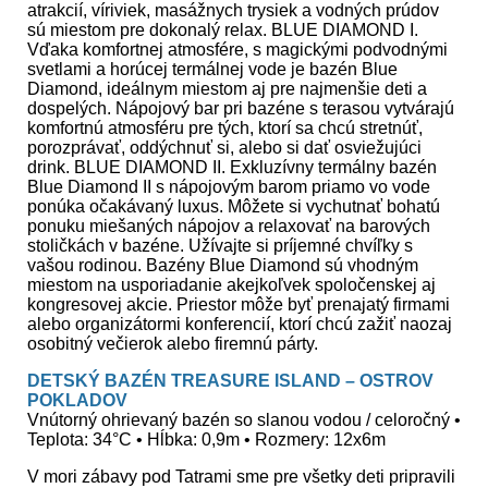
atrakcií, víriviek, masážnych trysiek a vodných prúdov
sú miestom pre dokonalý relax. BLUE DIAMOND I.
Vďaka komfortnej atmosfére, s magickými podvodnými
svetlami a horúcej termálnej vode je bazén Blue
Diamond, ideálnym miestom aj pre najmenšie deti a
dospelých. Nápojový bar pri bazéne s terasou vytvárajú
komfortnú atmosféru pre tých, ktorí sa chcú stretnúť,
porozprávať, oddýchnuť si, alebo si dať osviežujúci
drink. BLUE DIAMOND II. Exkluzívny termálny bazén
Blue Diamond II s nápojovým barom priamo vo vode
ponúka očakávaný luxus. Môžete si vychutnať bohatú
ponuku miešaných nápojov a relaxovať na barových
stoličkách v bazéne. Užívajte si príjemné chvíľky s
vašou rodinou. Bazény Blue Diamond sú vhodným
miestom na usporiadanie akejkoľvek spoločenskej aj
kongresovej akcie. Priestor môže byť prenajatý firmami
alebo organizátormi konferencií, ktorí chcú zažiť naozaj
osobitný večierok alebo firemnú párty.
DETSKÝ BAZÉN TREASURE ISLAND – OSTROV
POKLADOV
Vnútorný ohrievaný bazén so slanou vodou / celoročný •
Teplota: 34°C • Hĺbka: 0,9m • Rozmery: 12x6m
V mori zábavy pod Tatrami sme pre všetky deti pripravili