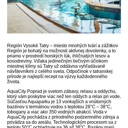
Región Vysoké Tatry – miesto mnohých tvárí a zážitkov
Región je bohatý na možnosti aktívnej dovolenky, a to
priamo v prostredí horských lúk, ihličnatých lesov a
kosodreviny. Vďaka jedinečným liečivým účinkom
miestnej klímy sú Tatry už oddávna vyhľadávané
návštevníkmi z celého sveta. Odpočinok v tatranskej
prírode je najlepší recept na výzvy každodenného
života.
AquaCity Poprad je svetom zábavy, relaxu a oddychu,
ktorý vám poskytne viac než len oddych a relax pri vode.
Súčasťou Aquaparku je 13 vonkajších a vnútorných
bazénov s termálnou vodou s teplotou 28°C – 38°C,
tobogany a viac ako 350 vodných atrakcií. Voda v
AquaCity pochádza z prírodného podzemného zdroja a
privádza sa do areálu. Technologickým procesom sa z
teploty 50°C ochladzuje na 36 až 38°C. Bazény majú