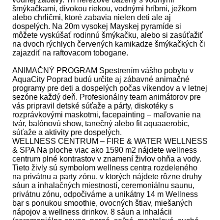
šmýkačkami, divokou riekou, vodnými hríbmi, ježkom
alebo chrličmi, ktoré zabavia nielen deti ale aj
dospelých. Na 20m vysokej Mayskej pyramíde si
môžete vyskúšať rodinnú šmýkačku, alebo si zasúťažiť
na dvoch rýchlych červených kamikadze šmýkačkých či
zajazdiť na raftovacom tobogane.
ANIMAČNÝ PROGRAM Spestrením vášho pobytu v
AquaCity Poprad budú určite aj zábavné animačné
programy pre deti a dospelých počas víkendov a v letnej
sezóne každý deň. Profesionálny team animátorov pre
vás pripravil detské súťaže a párty, diskotéky s
rozprávkovými maskotmi, facepainting – maľovanie na
tvár, balónovú show, tanečný alebo fit aquaaerobic,
súťaže a aktivity pre dospelých.
WELLNESS CENTRUM – FIRE & WATER WELLNESS
& SPA Na ploche viac ako 1590 m2 nájdete wellness
centrum plné kontrastov v znamení živlov ohňa a vody.
Tieto živly sú symbolom wellness centra rozdeleného
na privátnu a party zónu, v ktorých nájdete rôzne druhy
sáun a inhalačných miestností, ceremoniálnu saunu,
privátnu zónu, odpočivárne a unikátny 14 m Wellness
bar s ponukou smoothie, ovocných štiav, miešaných
nápojov a wellness drinkov. 8 sáun a inhalácii