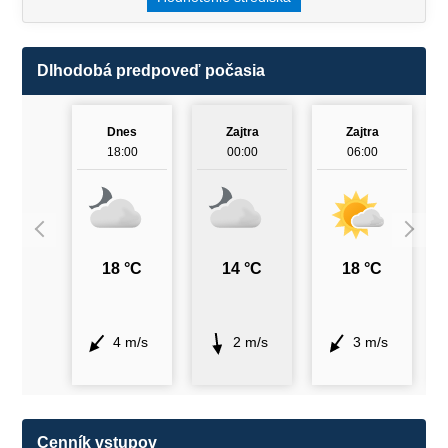
Dlhodobá predpoveď počasia
Dnes
Zajtra
Zajtra
18:00
00:00
06:00
18 °C
14 °C
18 °C
4 m/s
2 m/s
3 m/s
Cenník vstupov