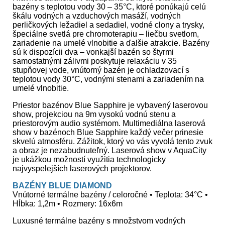
bazény s teplotou vody 30 – 35°C, ktoré ponúkajú celú
škálu vodných a vzduchových masáží, vodných
perličkových ležadiel a sedadiel, vodné clony a trysky,
špeciálne svetlá pre chromoterapiu – liečbu svetlom,
zariadenie na umelé vlnobitie a ďalšie atrakcie. Bazény
sú k dispozícii dva – vonkajší bazén so štyrmi
samostatnými zálivmi poskytuje relaxáciu v 35
stupňovej vode, vnútorný bazén je ochladzovací s
teplotou vody 30°C, vodnými stenami a zariadením na
umelé vlnobitie.
Priestor bazénov Blue Sapphire je vybavený laserovou
show, projekciou na 9m vysokú vodnú stenu a
priestorovým audio systémom. Multimediálna laserová
show v bazénoch Blue Sapphire každý večer prinesie
skvelú atmosféru. Zážitok, ktorý vo vás vyvolá tento zvuk
a obraz je nezabudnuteľný. Laserová show v AquaCity
je ukážkou možností využitia technologicky
najvyspelejších laserových projektorov.
BAZÉNY BLUE DIAMOND
Vnútorné termálne bazény / celoročné • Teplota: 34°C •
Hĺbka: 1,2m • Rozmery: 16x6m
Luxusné termálne bazény s množstvom vodných