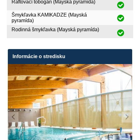
Raftovací tobogán (Mayská pyramída)
Šmykľavka KAMIKADZE (Mayská
pyramída)
Rodinná šmykľavka (Mayská pyramída)
Informácie o stredisku