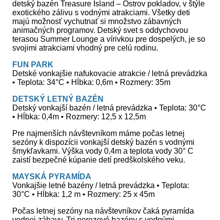
detský bazén Treasure Island – Ostrov pokladov, v štýle
exotického zálivu s vodnými atrakciami. Všetky deti
majú možnosť vychutnať si množstvo zábavných
animačných programov. Detský svet s oddychovou
terasou Summer Lounge a vírivkou pre dospelých, je so
svojimi atrakciami vhodný pre celú rodinu.
FUN PARK
Detské vonkajšie nafukovacie atrakcie / letná prevádzka
• Teplota: 34°C • Hĺbka: 0,6m • Rozmery: 35m
DETSKÝ LETNÝ BAZÉN
Detský vonkajší bazén / letná prevádzka • Teplota: 30°C
• Hĺbka: 0,4m • Rozmery: 12,5 x 12,5m
Pre najmenších návštevníkom máme počas letnej
sezóny k dispozícii vonkajší detský bazén s vodnými
šmykľavkami. Výška vody 0,4m a teplota vody 30° C
zaistí bezpečné kúpanie detí predškolského veku.
MAYSKÁ PYRAMÍDA
Vonkajšie letné bazény / letná prevádzka • Teplota:
30°C • Hĺbka: 1,2 m • Rozmery: 25 x 45m
Počas letnej sezóny na návštevníkov čaká pyramída
vodnej zábavy. Tri nerezové bazény s vodnými