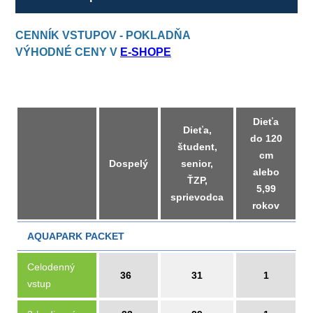
CENNÍK VSTUPOV - POKLADŇA
VÝHODNÉ CENY V
E-SHOPE
Dieťa
Dieťa,
do 120
študent,
cm
Dospelý
senior,
alebo
ŤZP,
5,99
sprievodca
rokov
AQUAPARK PACKET
Celodenný
36
31
1
vstup