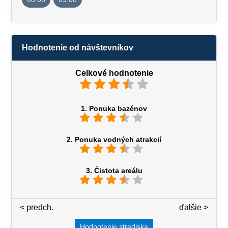
Hodnotenie od návštevníkov
Celkové hodnotenie
1. Ponuka bazénov
2. Ponuka vodných atrakcií
3. Čistota areálu
< predch.
3 / 7
ďalšie >
Hodnotenie strediska