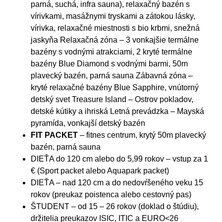
parná, suchá, infra sauna), relaxačný bazén s
vírivkami, masážnymi tryskami a zátokou lásky,
vírivka, relaxačné miestnosti s bio krbmi, snežná
jaskyňa Relaxačná zóna – 3 vonkajšie termálne
bazény s vodnými atrakciami, 2 kryté termálne
bazény Blue Diamond s vodnými barmi, 50m
plavecký bazén, parná sauna Zábavná zóna –
kryté relaxačné bazény Blue Sapphire, vnútorný
detský svet Treasure Island – Ostrov pokladov,
detské kútiky a ihriská Letná prevádzka – Mayská
pyramída, vonkajší detský bazén
FIT PACKET
– fitnes centrum, krytý 50m plavecký
bazén, parná sauna
DIEŤA do 120 cm alebo do 5,99 rokov – vstup za 1
€ (Sport packet alebo Aquapark packet)
DIEŤA – nad 120 cm a do nedovŕšeného veku 15
rokov (preukaz poistenca alebo cestovný pas)
ŠTUDENT – od 15 – 26 rokov (doklad o štúdiu),
držitelia preukazov ISIC, ITIC a EURO<26