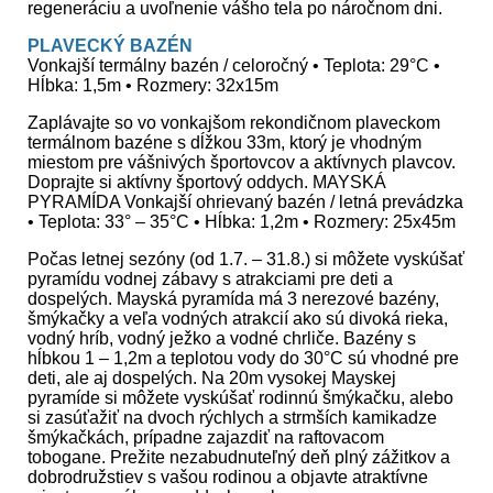
regeneráciu a uvoľnenie vášho tela po náročnom dni.
PLAVECKÝ BAZÉN
Vonkajší termálny bazén / celoročný • Teplota: 29°C •
Hĺbka: 1,5m • Rozmery: 32x15m
Zaplávajte so vo vonkajšom rekondičnom plaveckom
termálnom bazéne s dĺžkou 33m, ktorý je vhodným
miestom pre vášnivých športovcov a aktívnych plavcov.
Doprajte si aktívny športový oddych. MAYSKÁ
PYRAMÍDA Vonkajší ohrievaný bazén / letná prevádzka
• Teplota: 33° – 35°C • Hĺbka: 1,2m • Rozmery: 25x45m
Počas letnej sezóny (od 1.7. – 31.8.) si môžete vyskúšať
pyramídu vodnej zábavy s atrakciami pre deti a
dospelých. Mayská pyramída má 3 nerezové bazény,
šmýkačky a veľa vodných atrakcií ako sú divoká rieka,
vodný hríb, vodný ježko a vodné chrliče. Bazény s
hĺbkou 1 – 1,2m a teplotou vody do 30°C sú vhodné pre
deti, ale aj dospelých. Na 20m vysokej Mayskej
pyramíde si môžete vyskúšať rodinnú šmýkačku, alebo
si zasúťažiť na dvoch rýchlych a strmších kamikadze
šmýkačkách, prípadne zajazdiť na raftovacom
tobogane. Prežite nezabudnuteľný deň plný zážitkov a
dobrodružstiev s vašou rodinou a objavte atraktívne