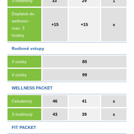
3-hodinový
33
29
1
Doplatok do
wellness -
+15
+15
x
max. 3
hodiny
Rodinné vstupy
3 osoby
85
4 osoby
99
WELLNESS PACKET
Celodenný
46
41
x
3-hodinový
43
39
x
FIT PACKET