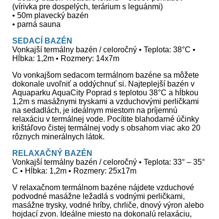
(vírivka pre dospelých, terárium s leguánmi)
• 50m plavecký bazén
• parná sauna
SEDACÍ BAZÉN
Vonkajší termálny bazén / celoročný • Teplota: 38°C •
Hĺbka: 1,2m • Rozmery: 14x7m
Vo vonkajšom sedacom termálnom bazéne sa môžete
dokonale uvoľniť a oddýchnuť si. Najteplejší bazén v
Aquaparku AquaCity Poprad s teplotou 38°C a hĺbkou
1,2m s masážnymi tryskami a vzduchovými perličkami
na sedadlách, je ideálnym miestom na príjemnú
relaxáciu v termálnej vode. Pocítite blahodarné účinky
krištáľovo čistej termálnej vody s obsahom viac ako 20
rôznych minerálnych látok.
RELAXAČNÝ BAZÉN
Vonkajší termálny bazén / celoročný • Teplota: 33° – 35°
C • Hĺbka: 1,2m • Rozmery: 25x17m
V relaxačnom termálnom bazéne nájdete vzduchové
podvodné masážne ležadlá s vodnými perličkami,
masážne trysky, vodné hríby, chrliče, dnový výron alebo
hojdací zvon. Ideálne miesto na dokonalú relaxáciu,