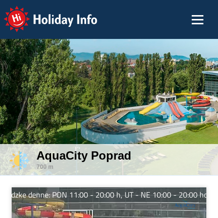
Holiday Info
AquaCity Poprad
700 m
zke denne: PON 11:00 - 20:00 h, UT - NE 10:00 - 20:00 hod. Teší