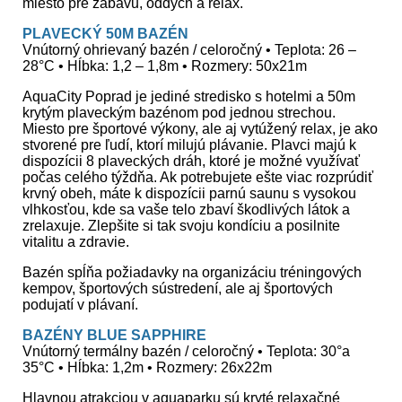
miesto pre zábavu, oddych a relax.
PLAVECKÝ 50M BAZÉN
Vnútorný ohrievaný bazén / celoročný • Teplota: 26 –
28°C • Hĺbka: 1,2 – 1,8m • Rozmery: 50x21m
AquaCity Poprad je jediné stredisko s hotelmi a 50m
krytým plaveckým bazénom pod jednou strechou.
Miesto pre športové výkony, ale aj vytúžený relax, je ako
stvorené pre ľudí, ktorí milujú plávanie. Plavci majú k
dispozícii 8 plaveckých dráh, ktoré je možné využívať
počas celého týždňa. Ak potrebujete ešte viac rozprúdiť
krvný obeh, máte k dispozícii parnú saunu s vysokou
vlhkosťou, kde sa vaše telo zbaví škodlivých látok a
zrelaxuje. Zlepšite si tak svoju kondíciu a posilnite
vitalitu a zdravie.
Bazén spĺňa požiadavky na organizáciu tréningových
kempov, športových sústredení, ale aj športových
podujatí v plávaní.
BAZÉNY BLUE SAPPHIRE
Vnútorný termálny bazén / celoročný • Teplota: 30°a
35°C • Hĺbka: 1,2m • Rozmery: 26x22m
Hlavnou atrakciou v aquaparku sú kryté relaxačné