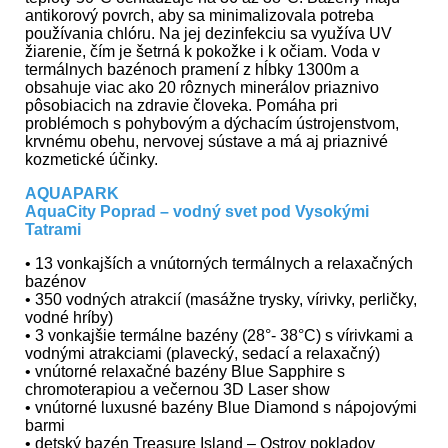
antikorový povrch, aby sa minimalizovala potreba
používania chlóru. Na jej dezinfekciu sa využíva UV
žiarenie, čím je šetrná k pokožke i k očiam. Voda v
termálnych bazénoch pramení z hĺbky 1300m a
obsahuje viac ako 20 rôznych minerálov priaznivo
pôsobiacich na zdravie človeka. Pomáha pri
problémoch s pohybovým a dýchacím ústrojenstvom,
krvnému obehu, nervovej sústave a má aj priaznivé
kozmetické účinky.
AQUAPARK
AquaCity Poprad – vodný svet pod Vysokými
Tatrami
• 13 vonkajších a vnútorných termálnych a relaxačných
bazénov
• 350 vodných atrakcií (masážne trysky, vírivky, perličky,
vodné hríby)
• 3 vonkajšie termálne bazény (28°- 38°C) s vírivkami a
vodnými atrakciami (plavecký, sedací a relaxačný)
• vnútorné relaxačné bazény Blue Sapphire s
chromoterapiou a večernou 3D Laser show
• vnútorné luxusné bazény Blue Diamond s nápojovými
barmi
• detský bazén Treasure Island – Ostrov pokladov