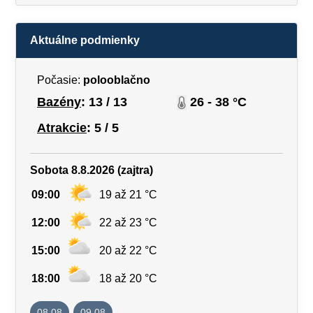
Aktuálne podmienky
Počasie:
polooblačno
Bazény
: 13 / 13
26 - 38 °C
Atrakcie
: 5 / 5
Sobota 8.8.2026 (zajtra)
09:00
19 až 21 °C
12:00
22 až 23 °C
15:00
20 až 22 °C
18:00
18 až 20 °C
08.08
09.08