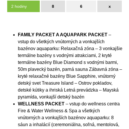
2 hodiny
8
6
x
FAMILY PACKET A AQUAPARK PACKET
–
vstup do všetkých vnútorných a vonkajších
bazénov aquaparku: Relaxačná zóna – 3 vonkajšie
termálne bazény s vodnými atrakciami, 2 kryté
termálne bazény Blue Diamond s vodnými barmi,
50m plavecký bazén, parná sauna Zábavná zóna –
kryté relaxačné bazény Blue Sapphire, vnútorný
detský svet Treasure Island – Ostrov pokladov,
detské kútiky a ihriská Letná prevádzka – Mayská
pyramída, vonkajší detský bazén
WELLNESS PACKET
– vstup do wellness centra
Fire & Water Wellness & Spa a všetkých
vnútorných a vonkajších bazénov aquaparku: 8
sáun a inhalácií (ceremoniálna, soľná, mentolová,