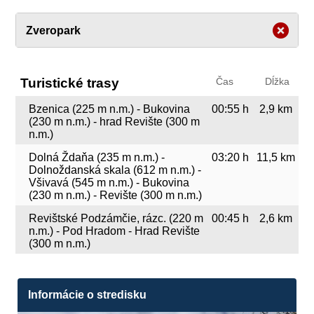
Zveropark
Turistické trasy
Čas
Dĺžka
Bzenica (225 m n.m.) - Bukovina
00:55 h
2,9 km
(230 m n.m.) - hrad Revište (300 m
n.m.)
Dolná Ždaňa (235 m n.m.) -
03:20 h
11,5 km
Dolnoždanská skala (612 m n.m.) -
Všivavá (545 m n.m.) - Bukovina
(230 m n.m.) - Revište (300 m n.m.)
Revištské Podzámčie, rázc. (220 m
00:45 h
2,6 km
n.m.) - Pod Hradom - Hrad Revište
(300 m n.m.)
Informácie o stredisku