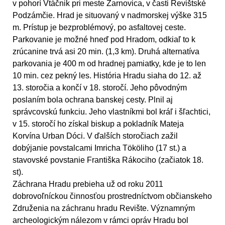
v pohorí Vtáčnik pri meste Žarnovica, v časti Revištské
Podzámčie. Hrad je situovaný v nadmorskej výške 315
m. Prístup je bezproblémový, po asfaltovej ceste.
Parkovanie je možné hneď pod Hradom, odkiaľ to k
zrúcanine trvá asi 20 min. (1,3 km). Druhá alternatíva
parkovania je 400 m od hradnej pamiatky, kde je to len
10 min. cez pekný les. História Hradu siaha do 12. až
13. storočia a končí v 18. storočí. Jeho pôvodným
poslaním bola ochrana banskej cesty. Plnil aj
správcovskú funkciu. Jeho vlastníkmi bol kráľ i šľachtici,
v 15. storočí ho získal biskup a pokladník Mateja
Korvína Urban Dóci. V ďalších storočiach zažil
dobýjanie povstalcami Imricha Tököliho (17 st.) a
stavovské povstanie Františka Rákociho (začiatok 18.
st).
Záchrana Hradu prebieha už od roku 2011
dobrovoľníckou činnosťou prostredníctvom občianskeho
Združenia na záchranu hradu Revište. Významným
archeologickým nálezom v rámci opráv Hradu bol