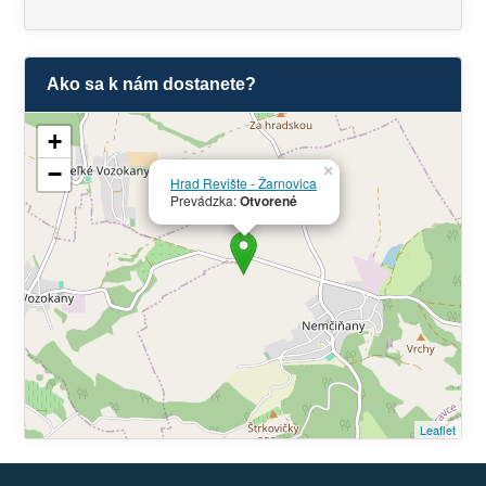
Ako sa k nám dostanete?
+
−
×
Hrad Revište - Žarnovica
Prevádzka:
Otvorené
Leaflet