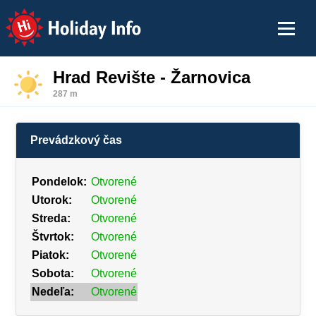
Holiday Info
Hrad Revište - Žarnovica
287 m
Prevádzkový čas
Pondelok:
Otvorené
Utorok:
Otvorené
Streda:
Otvorené
Štvrtok:
Otvorené
Piatok:
Otvorené
Sobota:
Otvorené
Nedeľa:
Otvorené