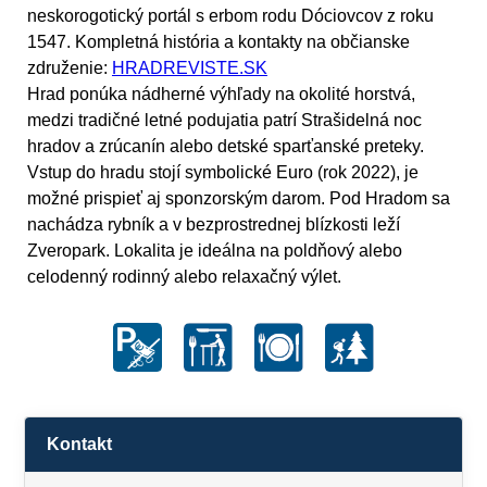
neskorogotický portál s erbom rodu Dóciovcov z roku
1547. Kompletná história a kontakty na občianske
združenie:
HRADREVISTE.SK
Hrad ponúka nádherné výhľady na okolité horstvá,
medzi tradičné letné podujatia patrí Strašidelná noc
hradov a zrúcanín alebo detské sparťanské preteky.
Vstup do hradu stojí symbolické Euro (rok 2022), je
možné prispieť aj sponzorským darom. Pod Hradom sa
nachádza rybník a v bezprostrednej blízkosti leží
Zveropark. Lokalita je ideálna na poldňový alebo
celodenný rodinný alebo relaxačný výlet.
Kontakt