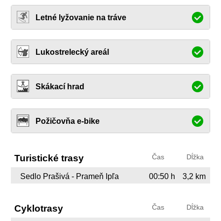
Letné lyžovanie na tráve
Lukostrelecký areál
Skákací hrad
Požičovňa e-bike
Turistické trasy
Čas
Dĺžka
Sedlo Prašivá - Prameň Ipľa
00:50 h
3,2 km
Cyklotrasy
Čas
Dĺžka