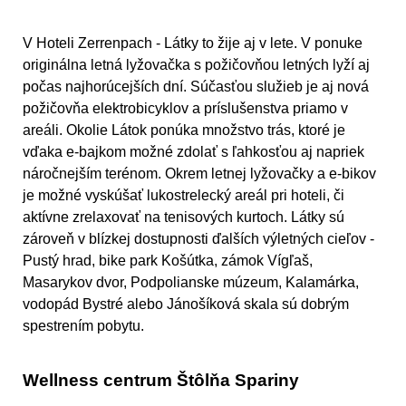
V Hoteli Zerrenpach - Látky to žije aj v lete. V ponuke
originálna letná lyžovačka s požičovňou letných lyží aj
počas najhorúcejších dní. Súčasťou služieb je aj nová
požičovňa elektrobicyklov a príslušenstva priamo v
areáli. Okolie Látok ponúka množstvo trás, ktoré je
vďaka e-bajkom možné zdolať s ľahkosťou aj napriek
náročnejším terénom. Okrem letnej lyžovačky a e-bikov
je možné vyskúšať lukostrelecký areál pri hoteli, či
aktívne zrelaxovať na tenisových kurtoch. Látky sú
zároveň v blízkej dostupnosti ďalších výletných cieľov -
Pustý hrad, bike park Košútka, zámok Vígľaš,
Masarykov dvor, Podpolianske múzeum, Kalamárka,
vodopád Bystré alebo Jánošíková skala sú dobrým
spestrením pobytu.
Wellness centrum Štôlňa Spariny