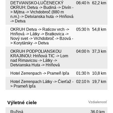
DETVIANSKO-LUČENECKÝ
06:40 h
62,2 km
OKRUH: Detva -> Budiná -> Divín -
> Mýtna -> Vrchdobroč (880 m
n.m.) -> Detvianska huta -> Hriňová
-> Detva
OKRUH Detva -> Raticov vrch ->
05:30 h
54,8 km
Hriňová -> Látky -> Bratkovica ->
Nový svet -> Vrchdobroč -> Bzová -
> Korytársky -> Detva
OKRUH PODPOLIANSKOU
04:00 h
37,3 km
KRAJINOU: Hriňová TIC -> Lom
nad Rimavicou -> Látky ->
Detvianska Huta -> Hriňová
Hotel Zerrenpach -> Prameň Ipľa
01:30 h
10,8 km
Hotel Zerrenpach Látky -> Čierťaž -
02:10 h
19,7 km
> Prameň Ipľa
Výletné ciele
Vzdialenosť
Ružiná
36,0 km