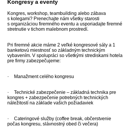
Kongresy a eventy
Kongres, workshop, teambuilding alebo zábava
s kolegami? Prenechajte nám všetky starosti
s organizáciou firemného eventu a usporiadajte firemné
stretnutie v tichom malebnom prostredí.
Pri firemné akcie máme 2 veľké kongresové sály a 1
banketovú miestnosť so základným technickým
vybavením. V spolupráci so všetkými strediskami hotela
pre firmy zabezpečujeme:
·
Manažment celého kongresu
·
Technické zabezpečenie – základná technika pre
kongres + zabezpečenie potrebných technických
náležitostí na základe vašich požiadaviek
·
Cateringové služby (coffee break, občerstvenie
počas kongresu, slávnostný obed či večera)