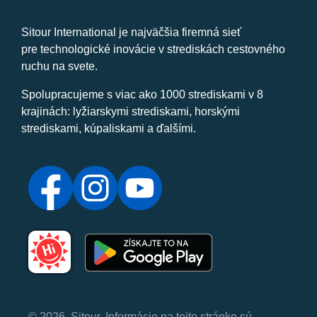
Sitour International je najväčšia firemná sieť
pre technologické inovácie v strediskách cestovného
ruchu na svete.
Spolupracujeme s viac ako 1000 strediskami v 8
krajinách: lyžiarskymi strediskami, horskými
strediskami, kúpaliskami a ďalšími.
© 2026, Sitour. Informácie na tejto stránke sú