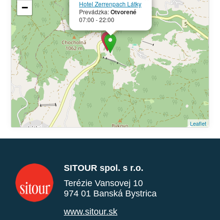
Hotel Zerrenpach Látky
−
Prevádzka:
Otvorené
07:00 - 22:00
Leaflet
SITOUR spol. s r.o.
Terézie Vansovej 10
974 01 Banská Bystrica
www.sitour.sk