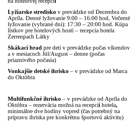
na hotelovej recepci
i
Lyžiarske stredisko
v prevádzke od Decembra do
Apríla. Denné lyžovanie 9:00 – 16:00 hod, Večerné
lyžovanie (vybrané dni): 17:30 – 20:00 hod. Kúpa
lístkov pre hotelových hostí – recepcia hotela
Zerrenpach Látky
Skákací hrad
pre deti v prevádzke počas víkendov
a v mesiacoch Júl/August – denne (počas
priaznivého počasia)
Vonkajšie detské ihrisko
– v prevádzke od Marca
do Októbra
Multifunkčné ihrisko
– v prevádzke od Apríla do
Októbra – rezervácia možná na recepci
i
hotela
,
minimálne dve hodiny vopred (čas potrebný na
prípravu ihriska pre konkrétnu športovú aktivitu)