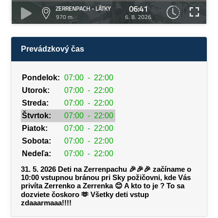
06:41
ZERRENPACH - LÁTKY
970 m
6. 8. 2026
Prevádzkový čas
Pondelok:
07:00
-
22:00
Utorok:
07:00
-
22:00
Streda:
07:00
-
22:00
Štvrtok:
07:00
-
22:00
Piatok:
07:00
-
22:00
Sobota:
07:00
-
22:00
Nedeľa:
07:00
-
22:00
31. 5. 2026 Deti na Zerrenpachu 🎉🎉🎉 začíname o
10:00 vstupnou bránou pri Sky požičovni, kde Vás
privíta Zerrenko a Zerrenka 😊 A kto to je ? To sa
dozviete čoskoro 🫶 Všetky deti vstup
zdaaarmaaa!!!!