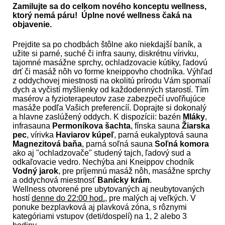
Zamilujte sa do celkom nového konceptu wellness,
ktorý nemá páru! Úplne nové wellness čaká na
objavenie.
Prejdite sa po chodbách štôlne ako niekdajší baník, a
užite si parné, suché či infra sauny, diskrétnu vírivku,
tajomné masážne sprchy, ochladzovacie kútiky, ľadovú
drť či masáž nôh vo forme kneippovho chodníka. Výhľad
z oddychovej miestnosti na okolitú prírodu Vám spomalí
dych a vyčistí myšlienky od každodenných starostí. Tím
masérov a fyzioterapeutov zase zabezpečí uvoľňujúce
masáže podľa Vašich preferencíí. Doprajte si dokonalý
a hlavne zaslúžený oddych. K dispozícii: bazén
Mláky
,
infrasauna
Permoníkova šachta
, fínska sauna
Žiarska
pec
, vírivka
Haviarov kúpeľ
, parná eukalyptová sauna
Magnezitová baňa
, parná soľná sauna
Soľná komora
ako aj "ochladzovače" studený tajch, ľadový sud a
odkaľovacie vedro. Nechýba ani Kneippov chodník
Vodný jarok
, pre príjemnú masáž nôh, masážne sprchy
a oddychová miestnosť
Banícky krám
.
Wellness otvorené pre ubytovaných aj neubytovaných
hostí
denne do 22:00 hod.
, pre malých aj veľkých. V
ponuke bezplavková aj plavková zóna, s rôznymi
kategóriami vstupov (deti/dospelí) na 1, 2 alebo 3