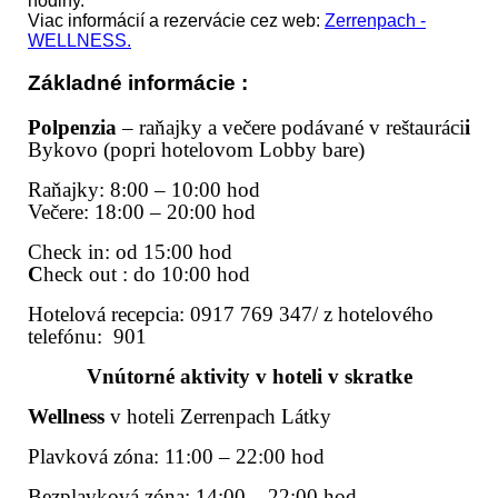
hodiny.
Viac informácií a rezervácie cez web:
Zerrenpach -
WELLNESS.
Základné informácie :
Polpenzia
– raňajky a večere podávané v reštauráci
i
Bykovo (popri hotelovom Lobby bare)
Raňajky: 8:00 – 10:00 hod
Večere: 18:00 – 20:00 hod
Check in: od 15:00 hod
C
heck out : do 10:00 hod
Hotelová recepcia: 0917 769 347/ z hotelového
telefónu: 901
Vnútorné aktivity v hoteli v skratke
Wellness
v hoteli Zerrenpach Látky
Plavková zóna: 11:00 – 22:00 hod
Bezplavková zóna: 14:00 – 22:00 hod