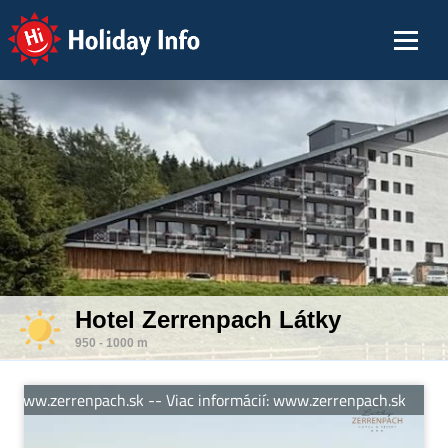
Holiday Info
Hotel Zerrenpach Látky
950 - 1000 m
 www.zerrenpach.sk -- Viac informácií: www.zerrenpach.sk