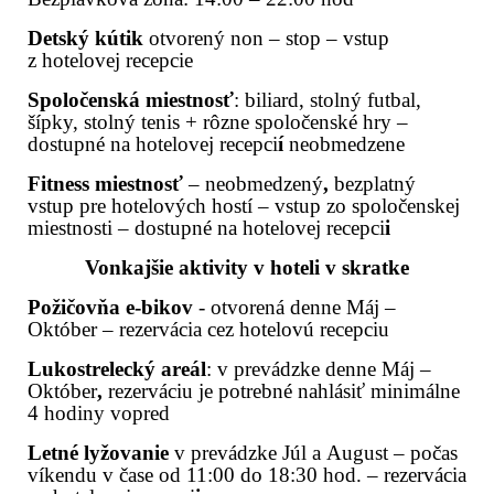
Detský kútik
otvorený non – stop – vstup
z hotelovej recepcie
Spoločenská miestnosť
: biliard, stolný futbal,
šípky, stolný tenis + rôzne spoločenské hry –
dostupné na hotelovej recepci
í
neobmedzene
Fitness miestnosť
– neobmedzený
,
bezplatný
vstup pre hotelových hostí – vstup zo spoločenskej
miestnosti – dostupné na hotelovej recepci
i
Vonkajšie aktivity v hoteli v skratke
Požičovňa e-bikov
- otvorená denne Máj –
Október – rezervácia cez hotelovú recepciu
Lukostrelecký areál
: v prevádzke denne Máj –
Október
,
rezerváciu
je potrebné nahlásiť minimálne
4 hodiny vopred
Letné lyžovanie
v prevádzke Júl a August – počas
víkendu v čase od 11:00 do 18:30 hod. – rezervácia