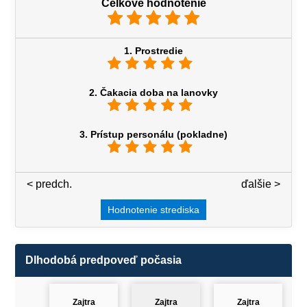
Celkové hodnotenie
1. Prostredie
2. Čakacia doba na lanovky
3. Prístup personálu (pokladne)
< predch.
3 / 7
ďalšie >
Hodnotenie strediska
Dlhodobá predpoveď počasia
Zajtra
Zajtra
Zajtra