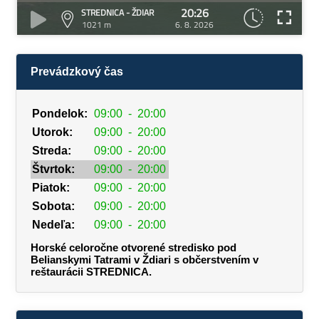
20:26
STREDNICA - ŽDIAR
1021 m
6. 8. 2026
Prevádzkový čas
Pondelok:
09:00
-
20:00
Utorok:
09:00
-
20:00
Streda:
09:00
-
20:00
Štvrtok:
09:00
-
20:00
Piatok:
09:00
-
20:00
Sobota:
09:00
-
20:00
Nedeľa:
09:00
-
20:00
Horské celoročne otvorené stredisko pod
Belianskymi Tatrami v Ždiari s občerstvením v
reštaurácii STREDNICA.