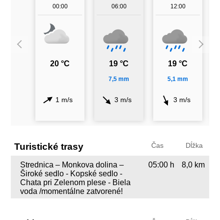
00:00
06:00
12:00
20 °C
19 °C
19 °C
7,5 mm
5,1 mm
1 m/s
3 m/s
3 m/s
Turistické trasy
Čas
Dĺžka
Strednica – Monkova dolina –
05:00 h
8,0 km
Široké sedlo - Kopské sedlo -
Chata pri Zelenom plese - Biela
voda /momentálne zatvorené!