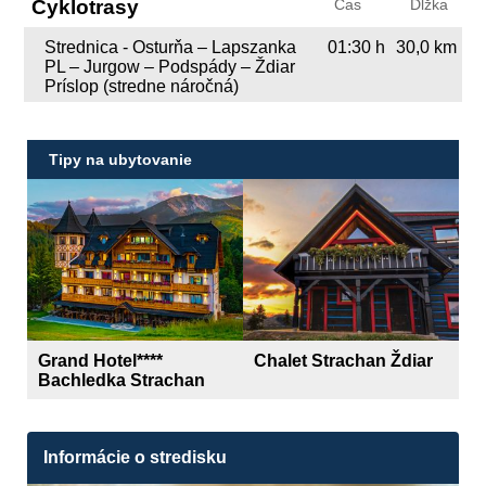
Cyklotrasy
Čas
Dĺžka
Strednica - Osturňa – Lapszanka
01:30 h
30,0 km
PL – Jurgow – Podspády – Ždiar
Príslop (stredne náročná)
Tipy na ubytovanie
Grand Hotel****
Chalet Strachan Ždiar
Bachledka Strachan
Informácie o stredisku