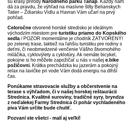
sú krásy prírody
Národného parku Tanap
. Každý nám
dá za pravdu, že výhľad na masívne štíty Belianskych
Tatier – Ždiarsku Vidlu a Havran Vám učarí na prvý
pohľad.
Celoročne
otvorené horské stredisko je ideálnym
východzím miestom pre
turistiku priamo do Kopského
sedla
/ POZOR momentálne je chodník ZATVORENÝ!
po zelenej trase, taktiež na ľahšiu turistiku pre rodiny s
deťmi, či neobmedzené venčenie Vášho štvornohého
miláčika, cyklovýlety a cyklotúry. Ak nemáte bicykel,
pokojne si ho môžete zapožičať u nás v našej
e.bike
požičovni
. Krátka prechádzka ku jazerám a pokojný
relax na lavičke pri vode Vám dodá energiu na dlhší
čas.
Ponúkame stravovacie služby a občerstvenie na
terase s výhľadom, či v našej horskej reštaurácii
Strednica. Kvalitné suroviny, tradičné syry, bryndza
z neďalekej Farmy Strednica či pohár vychladeného
piva Vám určite bude chutiť.
Pozvaní ste všetci - malí aj veľkí!