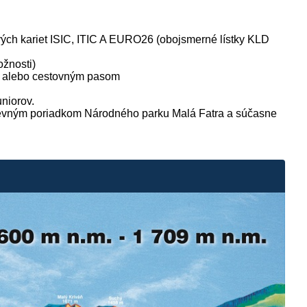
ových kariet ISIC, ITIC A EURO26 (obojsmerné lístky KLD
ožnosti)
ca alebo cestovným pasom
uniorov.
tevným poriadkom Národného parku Malá Fatra a súčasne