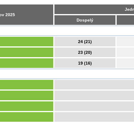
Jedn
kov 2025
Dospelý
24 (21)
23 (20)
19 (16)