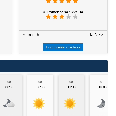
4. Pomer cena : kvalita
< predch.
4 / 7
ďalšie >
Hodnotenie strediska
8.8.
8.8.
8.8.
8.8.
00:00
06:00
12:00
18:00