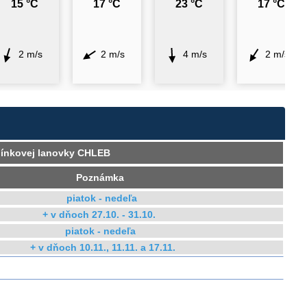
15 °C
17 °C
23 °C
17 °C
2 m/s
2 m/s
4 m/s
2 m/s
bínkovej lanovky CHLEB
Poznámka
piatok - nedeľa
+ v dňoch 27.10. - 31.10.
piatok - nedeľa
+ v dňoch 10.11., 11.11. a 17.11.