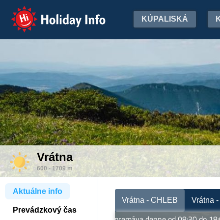
Holiday Info
KÚPALISKÁ
Vrátna
600 - 1709 m
Aktuálne info
Vrátna - CHLEB
Vrátna 
Prevádzkový čas
Kabínková lanovka Chleb premáva denne od 08:30 do 18:00 hod