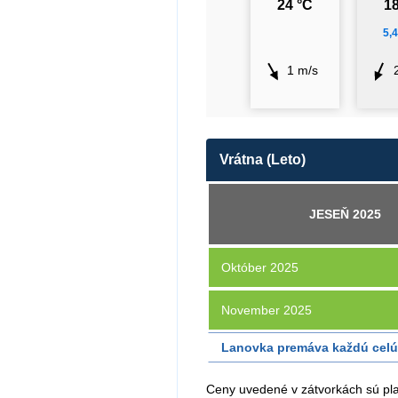
24 °C
18
5,
1 m/s
Vrátna (Leto)
JESEŇ 2025
Október 2025
November 2025
Lanovka premáva každú celú 
Ceny uvedené v zátvorkách sú plat