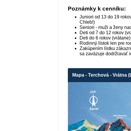
Poznámky k cenníku:
Juniori od 13 do 19 roko
Chleb!)
Seniori - muži a ženy na
Deti od 7 do 12 rokov (
Deti do 6 rokov (vrátane
Rodinný lístok len pre ro
Zakúpením lístku zákaz
sa zaväzuje dodržiavať i
Mapa - Terchová - Vrátna (