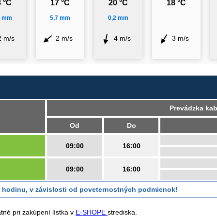
 °C
17 °C
20 °C
18 °C
4 mm
5,7 mm
0,2 mm
2 m/s
2 m/s
4 m/s
3 m/s
Prevádzka ka
Od
Do
09:00
16:00
09:00
16:00
hodinu, v závislosti od poveternostných podmienok!
né pri zakúpení lístka v
E-SHOPE
strediska.