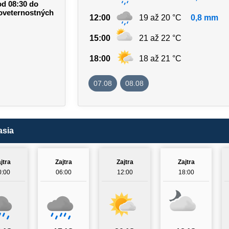
od 08:30 do
poveternostných
12:00
19 až 20 °C
0,8 mm
15:00
21 až 22 °C
18:00
18 až 21 °C
07.08
08.08
asia
jtra
Zajtra
Zajtra
Zajtra
0:00
06:00
12:00
18:00