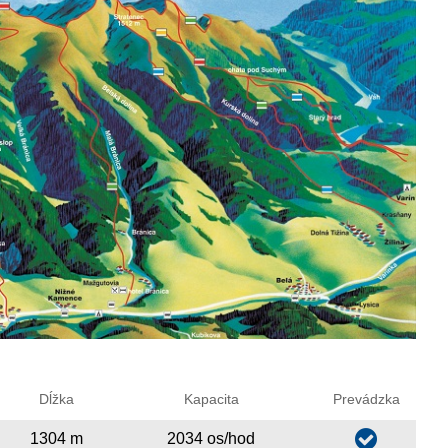
Dĺžka
Kapacita
Prevádzka
1304 m
2034 os/hod