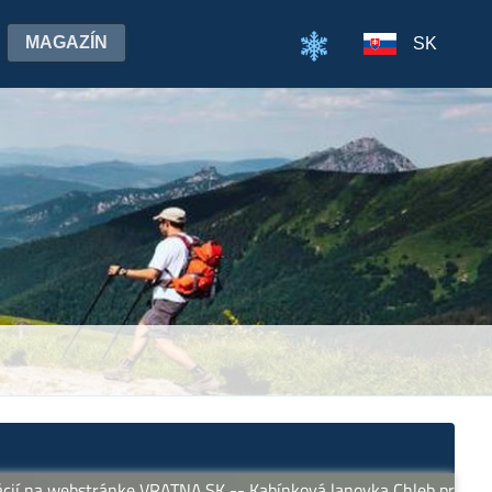
MAGAZÍN
SK
a webstránke VRATNA.SK -- Kabínková lanovka Chleb premáva denn