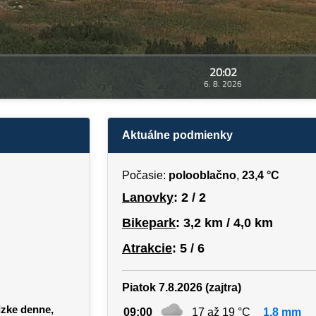
20:02
6. 8. 2026
Aktuálne podmienky
Počasie:
polooblačno
,
23,4 °C
Lanovky
: 2 / 2
Bikepark
: 3,2 km / 4,0 km
Atrakcie
: 5 / 6
Piatok 7.8.2026 (zajtra)
dzke denne,
09:00
17 až 19 °C
1,8 mm