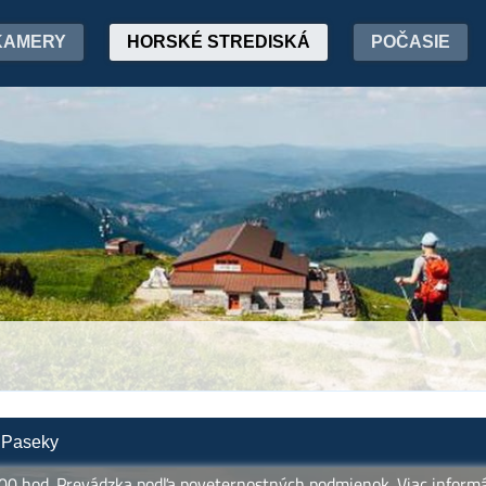
KAMERY
HORSKÉ STREDISKÁ
POČASIE
- Paseky
. Prevádzka podľa poveternostných podmienok. Viac informácií n