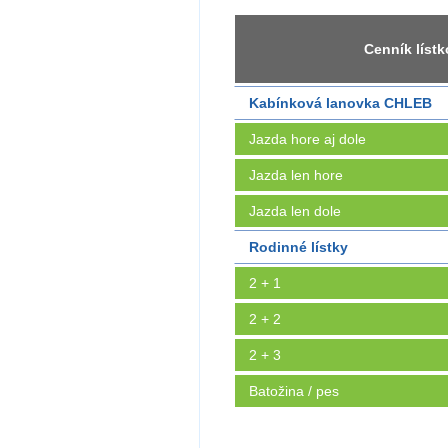
Cenník líst
Kabínková lanovka CHLEB
Jazda hore aj dole
Jazda len hore
Jazda len dole
Rodinné lístky
2 + 1
2 + 2
2 + 3
Batožina / pes