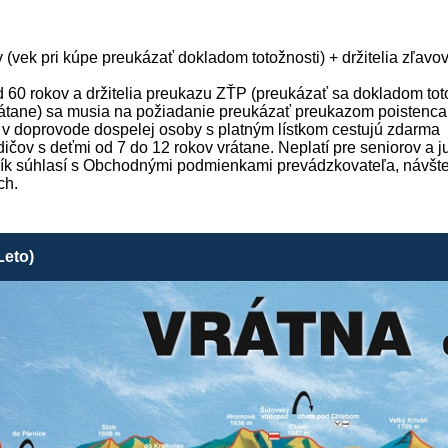
v (vek pri kúpe preukázať dokladom totožnosti) + držitelia zľav
d 60 rokov a držitelia preukazu ZŤP (preukázať sa dokladom tot
vrátane) sa musia na požiadanie preukázať preukazom poisten
) v doprovode dospelej osoby s platným lístkom cestujú zdarma
dičov s deťmi od 7 do 12 rokov vrátane. Neplatí pre seniorov a j
ník súhlasí s Obchodnými podmienkami prevádzkovateľa, návš
ch.
Leto)