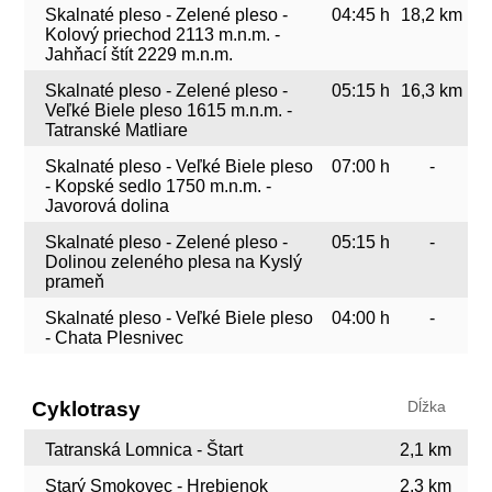
Skalnaté pleso - Zelené pleso -
04:45 h
18,2 km
Kolový priechod 2113 m.n.m. -
Jahňací štít 2229 m.n.m.
Skalnaté pleso - Zelené pleso -
05:15 h
16,3 km
Veľké Biele pleso 1615 m.n.m. -
Tatranské Matliare
Skalnaté pleso - Veľké Biele pleso
07:00 h
-
- Kopské sedlo 1750 m.n.m. -
Javorová dolina
Skalnaté pleso - Zelené pleso -
05:15 h
-
Dolinou zeleného plesa na Kyslý
prameň
Skalnaté pleso - Veľké Biele pleso
04:00 h
-
- Chata Plesnivec
Cyklotrasy
Dĺžka
Tatranská Lomnica - Štart
2,1 km
Starý Smokovec - Hrebienok
2,3 km