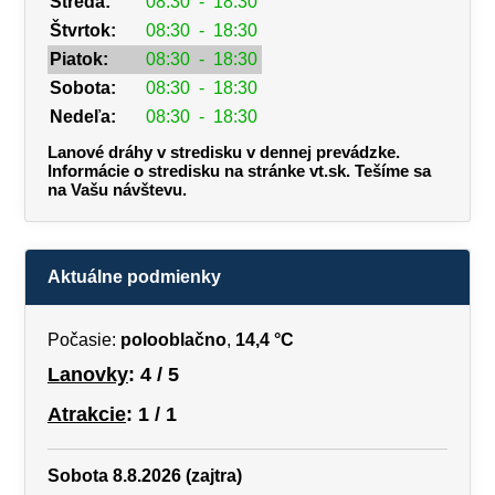
Streda:
08:30
-
18:30
Štvrtok:
08:30
-
18:30
Piatok:
08:30
-
18:30
Sobota:
08:30
-
18:30
Nedeľa:
08:30
-
18:30
Lanové dráhy v stredisku v dennej prevádzke.
Informácie o stredisku na stránke vt.sk. Tešíme sa
na Vašu návštevu.
Aktuálne podmienky
Počasie:
polooblačno
,
14,4 °C
Lanovky
: 4 / 5
Atrakcie
: 1 / 1
Sobota 8.8.2026 (zajtra)