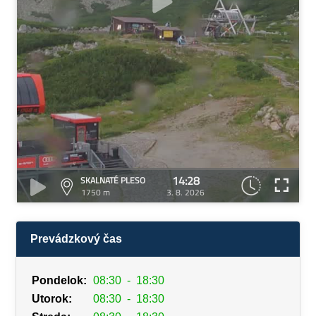
14:28
SKALNATÉ PLESO
1750 m
3. 8. 2026
Prevádzkový čas
Pondelok:
08:30
-
18:30
Utorok:
08:30
-
18:30