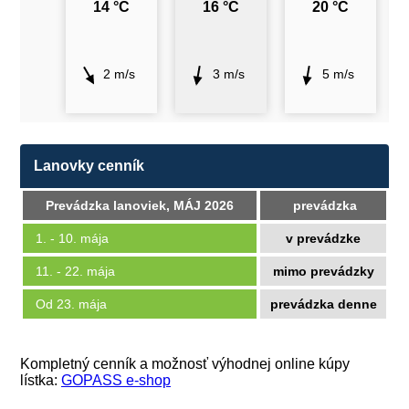
14 °C
16 °C
20 °C
2 m/s
3 m/s
5 m/s
Lanovky cenník
Prevádzka lanoviek, MÁJ 2026
prevádzka
1. - 10. mája
v prevádzke
11. - 22. mája
mimo prevádzky
Od 23. mája
prevádzka denne
Kompletný cenník a možnosť výhodnej online kúpy
lístka:
GOPASS e-shop