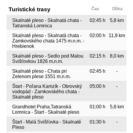
Turistické trasy
Čas
Dĺžka
Skalnaté pleso - Skalnatá chata -
02:45 h
5,8 km
Tatranská Lomnica
Skalnaté pleso - Skalnatá chata -
02:00 h
11,9 km
Zamkovského chata 1475 m.n.m. -
Hrebienok
Skalnaté pleso - Sedlo pod Malou
02:15 h
8,0 km
Svišťovkou 1826 m.n.m.
Skalnaté pleso - Chata pri
02:45 h
-
Zelenom plese 1551 m.n.m.
Štart - Poľana Kamzík - Obrovský
05:00 h
-
vodopád - Zamkovského chata -
Skalnaté pleso
Grandhotel Praha,Tatranská
01:00 h
5,8 km
Lomnica - Štart - Skalnaté pleso
Štart - Malá Svišťovka - Skalnaté
01:30 h
-
Pleso