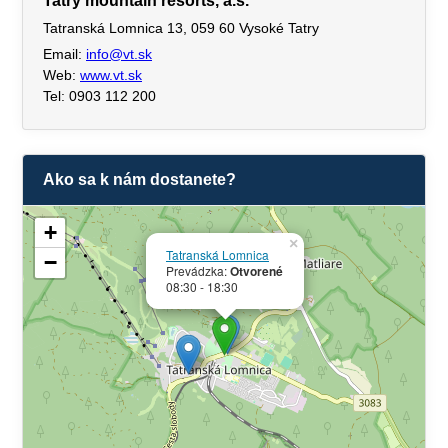
Tatry mountain resorts, a.s.
Tatranská Lomnica 13, 059 60 Vysoké Tatry
Email:
info@vt.sk
Web:
www.vt.sk
Tel: 0903 112 200
Ako sa k nám dostanete?
+
×
Tatranská Lomnica
−
Prevádzka:
Otvorené
08:30 - 18:30