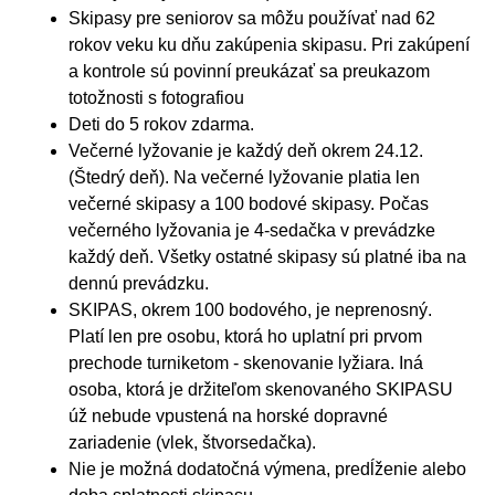
Skipasy pre seniorov sa môžu používať nad 62
rokov veku ku dňu zakúpenia skipasu. Pri zakúpení
a kontrole sú povinní preukázať sa preukazom
totožnosti s fotografiou
Deti do 5 rokov zdarma.
Večerné lyžovanie je každý deň okrem 24.12.
(Štedrý deň). Na večerné lyžovanie platia len
večerné skipasy a 100 bodové skipasy. Počas
večerného lyžovania je 4-sedačka v prevádzke
každý deň. Všetky ostatné skipasy sú platné iba na
dennú prevádzku.
SKIPAS, okrem 100 bodového, je neprenosný.
Platí len pre osobu, ktorá ho uplatní pri prvom
prechode turniketom - skenovanie lyžiara. Iná
osoba, ktorá je držiteľom skenovaného SKIPASU
úž nebude vpustená na horské dopravné
zariadenie (vlek, štvorsedačka).
Nie je možná dodatočná výmena, predĺženie alebo