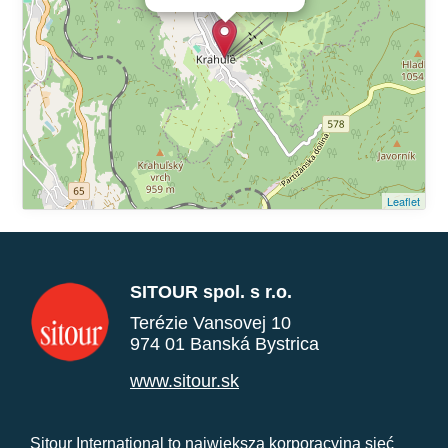
Leaflet
SITOUR spol. s r.o.
Terézie Vansovej 10
974 01 Banská Bystrica
www.sitour.sk
Sitour International to największa korporacyjna sieć