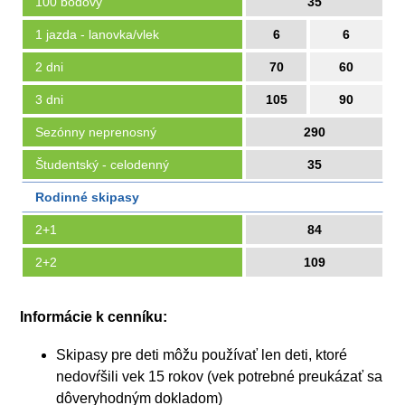
100 bodový
35
1 jazda - lanovka/vlek
6
6
2 dni
70
60
3 dni
105
90
Sezónny neprenosný
290
Študentský - celodenný
35
Rodinné skipasy
2+1
84
2+2
109
Informácie k cenníku:
Skipasy pre deti môžu používať len deti, ktoré
nedovŕšili vek 15 rokov (vek potrebné preukázať sa
dôveryhodným dokladom)