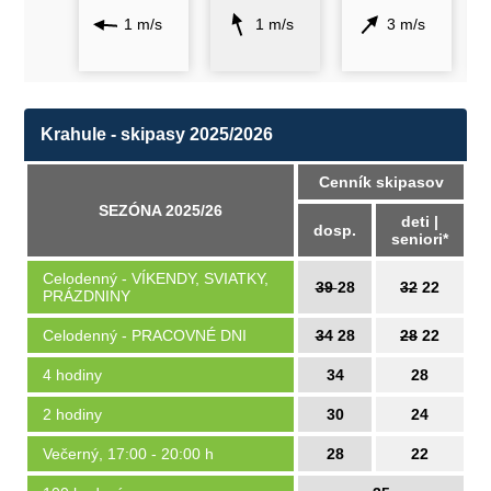
1 m/s
1 m/s
3 m/s
Krahule - skipasy 2025/2026
Cenník skipasov
SEZÓNA 2025/26
deti |
dosp.
seniori*
Celodenný - VÍKENDY, SVIATKY,
39
28
32
22
PRÁZDNINY
Celodenný - PRACOVNÉ DNI
34
28
28
22
4 hodiny
34
28
2 hodiny
30
24
Večerný, 17:00 - 20:00 h
28
22