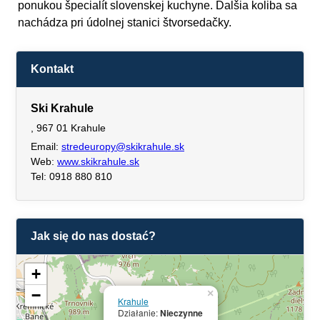
ponukou špecialít slovenskej kuchyne. Ďalšia koliba sa
nachádza pri údolnej stanici štvorsedačky.
Kontakt
Ski Krahule
, 967 01 Krahule
Email:
stredeuropy@skikrahule.sk
Web:
www.skikrahule.sk
Tel: 0918 880 810
Jak się do nas dostać?
+
−
×
Krahule
Działanie:
Nieczynne