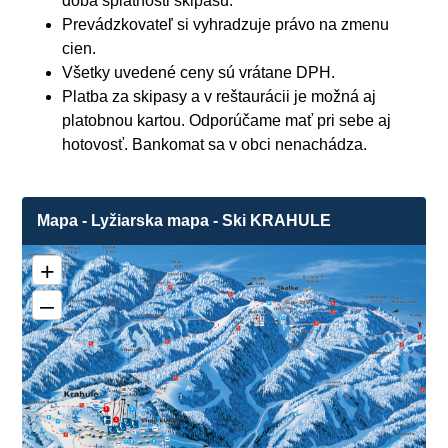
doba splatnosti skipasu.
Prevádzkovateľ si vyhradzuje právo na zmenu
cien.
Všetky uvedené ceny sú vrátane DPH.
Platba za skipasy a v reštaurácii je možná aj
platobnou kartou. Odporúčame mať pri sebe aj
hotovosť. Bankomat sa v obci nenachádza.
Mapa - Lyžiarska mapa - Ski KRAHULE
+
–
3
2
❌
1
❌
❌
❌
❌
❌