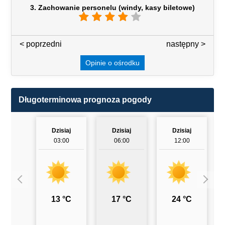
3. Zachowanie personelu (windy, kasy biletowe)
< poprzedni
3 / 7
następny >
Opinie o ośrodku
Długoterminowa prognoza pogody
Dzisiaj
Dzisiaj
Dzisiaj
03:00
06:00
12:00
13 °C
17 °C
24 °C