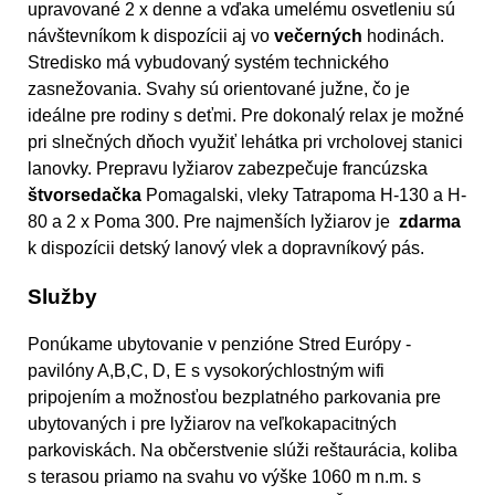
upravované 2 x denne a vďaka umelému osvetleniu sú
návštevníkom k dispozícii aj vo
večerných
hodinách.
Stredisko má vybudovaný systém technického
zasnežovania
. Svahy sú orientované južne, čo je
ideálne pre rodiny s deťmi. Pre dokonalý relax je možné
pri slnečných dňoch využiť lehátka pri vrcholovej stanici
lanovky. Prepravu lyžiarov zabezpečuje francúzska
štvorsedačka
Pomagalski, vleky Tatrapoma H-130 a H-
80 a 2 x Poma 300. Pre najmenších lyžiarov je
zdarma
k dispozícii detský lanový vlek a dopravníkový pás.
Služby
Ponúkame ubytovanie v
penzióne Stred Európy -
pavilóny A,B,C, D, E s vysokorýchlostným wifi
pripojením a možnosťou bezplatného parkovania pre
ubytovaných i pre lyžiarov na veľkokapacitných
parkoviskách. Na občerstvenie slúži reštaurácia, koliba
s terasou priamo na svahu vo výške 1060 m n.m. s