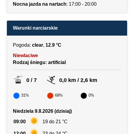
Nocna jazda na nartach
: 17:00 - 20:00
Warunki narciarskie
Pogoda:
clear
,
12.9 °C
Niewlaciwe
Rodzaj śniegu
: artificial
0 / 7
0,0 km / 2,6 km
31%
69%
0%
Niedziela 9.8.2026 (dzisiaj)
09:00
19 do 21 °C
12:00
23 do 24 °C