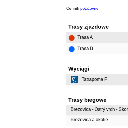
Cenník
požičovne
Trasy zjazdowe
Trasa A
Trasa B
Wyciągi
Tatrapoma F
Trasy biegowe
Brezovica - Ostrý vrch - Sko
Brezovica a okolie