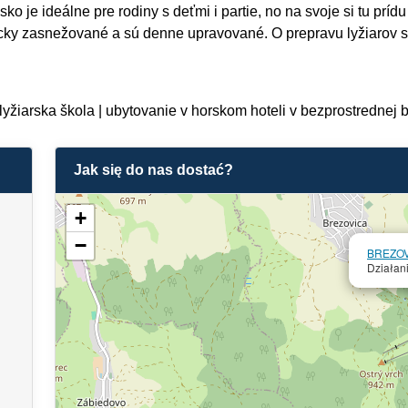
isko je ideálne pre rodiny s deťmi i partie, no na svoje si tu prí
cky zasnežované a sú denne upravované. O prepravu lyžiarov sa
 | lyžiarska škola | ubytovanie v horskom hoteli v bezprostrednej 
Jak się do nas dostać?
+
−
BREZO
Działan