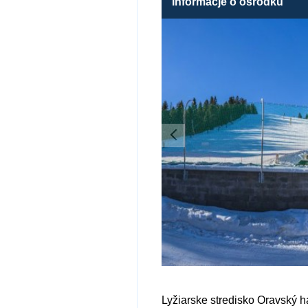
Informacje o ośrodku
Lyžiarske stredisko Oravský h