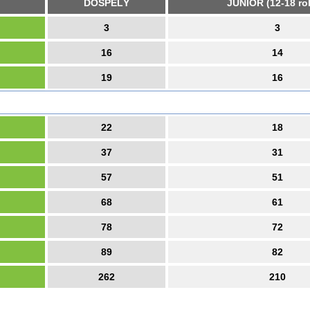
DOSPELÝ
JUNIOR (12-18 ro
3
3
16
14
19
16
22
18
37
31
57
51
68
61
78
72
89
82
262
210