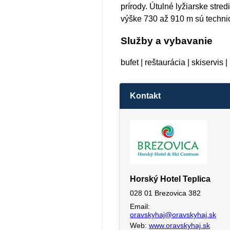
prírody. Útulné lyžiarske stred
výške 730 až 910 m sú techni
Služby a vybavanie
bufet | reštaurácia | skiservis
Kontakt
Horský Hotel Teplica
028 01 Brezovica 382
Email:
oravskyhaj@oravskyhaj.sk
Web:
www.oravskyhaj.sk