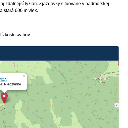
du aj zdatnejší lyžiari. Zjazdovky situované v nadmorskej
 stará 600 m vlek.
blízkosti svahov
×
VICA
ie:
Nieczynne