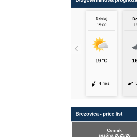
Długoterminowa prognoz
Dzisiaj
Dz
15:00
1
19 °C
16
4 m/s
Brezovica - price list
Cenník
sezóna 2025/26