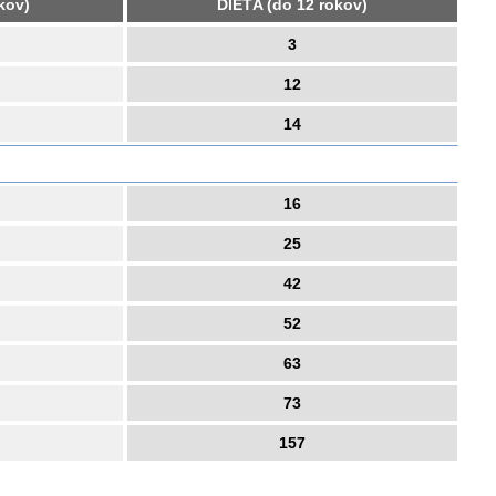
kov)
DIEŤA (do 12 rokov)
3
12
14
16
25
42
52
63
73
157