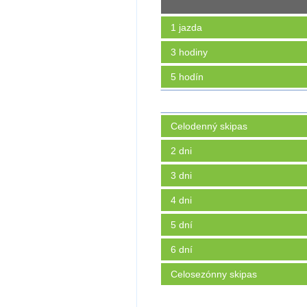
1 jazda
3 hodiny
5 hodín
Celodenný skipas
2 dni
3 dni
4 dni
5 dní
6 dní
Celosezónny skipas