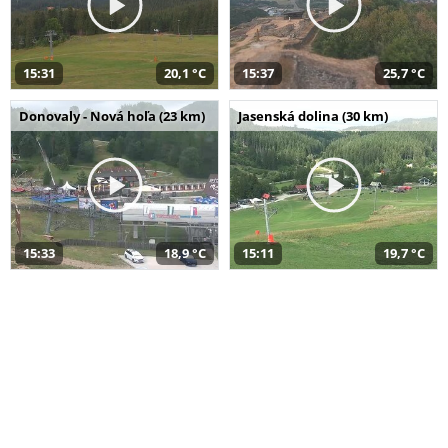
15:31
20,1 °C
15:37
25,7 °C
Donovaly - Nová hoľa (23 km)
Jasenská dolina (30 km)
15:33
18,9 °C
15:11
19,7 °C