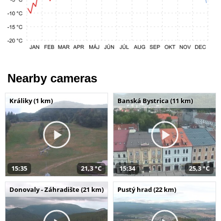
Nearby cameras
Králiky (1 km)
Banská Bystrica (11 km)
15:35
21,3 °C
15:34
25,3 °C
Donovaly - Záhradište (21 km)
Pustý hrad (22 km)