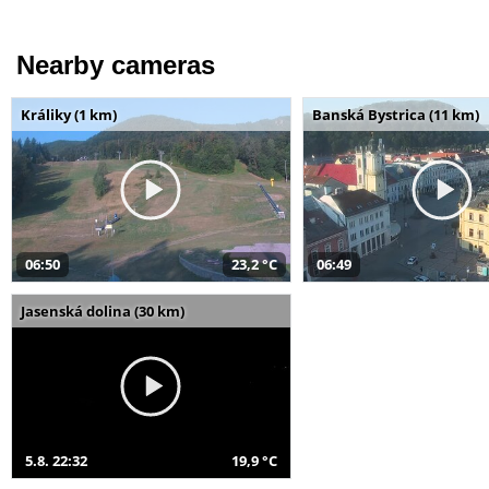
Nearby cameras
Králiky (1 km)
Banská Bystrica (11 km)
06:50
23,2 °C
06:49
Jasenská dolina (30 km)
5.8. 22:32
19,9 °C