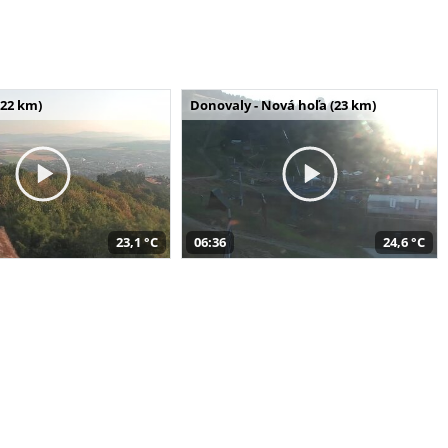
(22 km)
Donovaly - Nová hoľa (23 km)
23,1 °C
06:36
24,6 °C