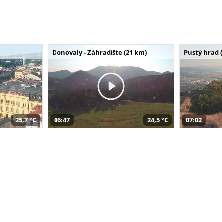
Donovaly - Záhradište (21 km)
Pustý hrad 
25,7 °C
06:47
24,5 °C
07:02