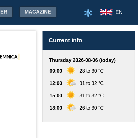
HER
MAGAZINE
EN
Current info
Thursday 2026-08-06 (today)
09:00
28 to 30 °C
12:00
31 to 32 °C
15:00
31 to 32 °C
18:00
26 to 30 °C