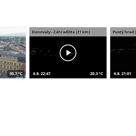
Donovaly - Záhradište (21 km)
Pustý hrad 
30,7 °C
6.8. 22:47
20,3 °C
6.8. 21:01