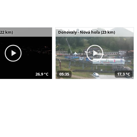
(22 km)
Donovaly - Nová hoľa (23 km)
26,9 °C
05:35
17,3 °C