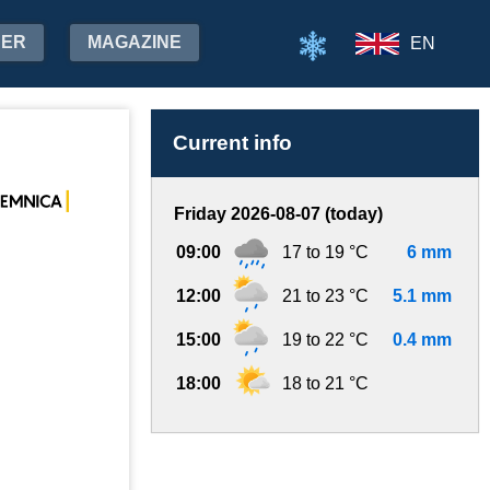
HER
MAGAZINE
EN
Current info
Friday 2026-08-07 (today)
09:00
17 to 19 °C
6 mm
12:00
21 to 23 °C
5.1 mm
15:00
19 to 22 °C
0.4 mm
18:00
18 to 21 °C