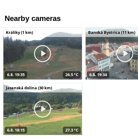
Nearby cameras
Králiky (1 km)
Banská Bystrica (11 km)
6.8. 19:35
26,5 °C
6.8. 19:34
Jasenská dolina (30 km)
6.8. 18:15
27,3 °C