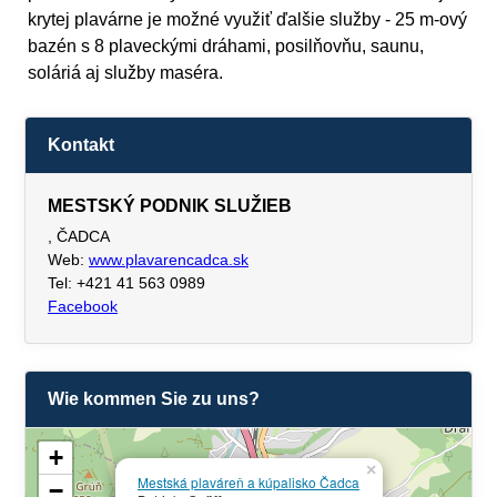
krytej plavárne je možné využiť ďalšie služby - 25 m-ový
bazén s 8 plaveckými dráhami, posilňovňu, saunu,
soláriá aj služby maséra.
Kontakt
MESTSKÝ PODNIK SLUŽIEB
, ČADCA
Web:
www.plavarencadca.sk
Tel: +421 41 563 0989
Facebook
Wie kommen Sie zu uns?
+
×
Mestská plaváreň a kúpalisko Čadca
−