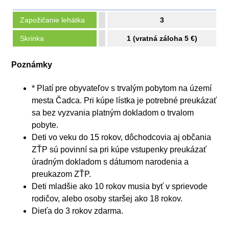
Zapožičanie lehátka
3
Skrinka
1 (vratná záloha 5 €)
Poznámky
* Platí pre obyvateľov s trvalým pobytom na území
mesta Čadca. Pri kúpe lístka je potrebné preukázať
sa bez vyzvania platným dokladom o trvalom
pobyte.
Deti vo veku do 15 rokov, dôchodcovia aj občania
ZŤP sú povinní sa pri kúpe vstupenky preukázať
úradným dokladom s dátumom narodenia a
preukazom ZŤP.
Deti mladšie ako 10 rokov musia byť v sprievode
rodičov, alebo osoby staršej ako 18 rokov.
Dieťa do 3 rokov zdarma.