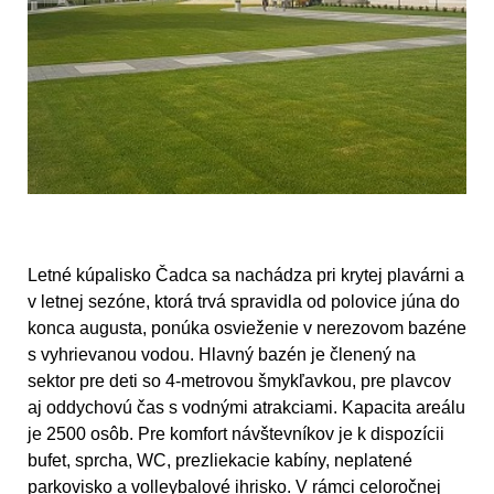
Letné kúpalisko Čadca sa nachádza pri krytej plavárni a
v letnej sezóne, ktorá trvá spravidla od polovice júna do
konca augusta, ponúka osvieženie v nerezovom bazéne
s vyhrievanou vodou. Hlavný bazén je členený na
sektor pre deti so 4-metrovou šmykľavkou, pre plavcov
aj oddychovú čas s vodnými atrakciami. Kapacita areálu
je 2500 osôb. Pre komfort návštevníkov je k dispozícii
bufet, sprcha, WC, prezliekacie kabíny, neplatené
parkovisko a volleybalové ihrisko. V rámci celoročnej