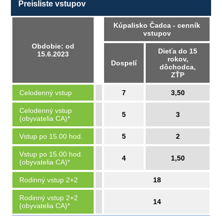
Preisliste vstupov
Kúpalisko Čadca - cenník
vstupov
Obdobie: od
Dieťa do 15
15.6.2023
rokov,
Dospelí
dôchodca,
ZŤP
Celodenný vstup
7
3,50
Celodenný vstup
5
3
(obyvatelia CA)*
Vstup po 15.00 hod.
5
2
Vstup po 15.00 hod.
4
1,50
(obyvatelia CA)*
Rodinný vstup 2+2
18
Rodinný vstup 2+2
14
(obyvatelia CA)*