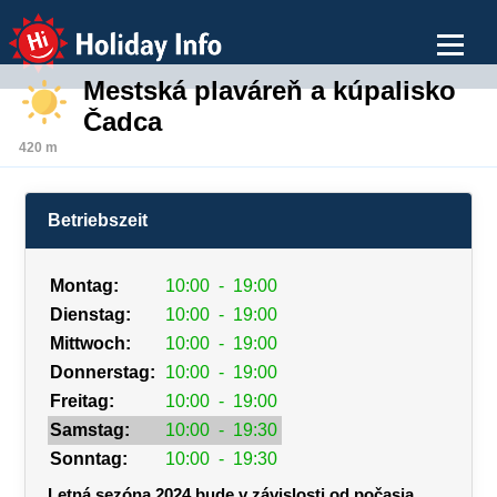
Holiday Info
Mestská plaváreň a kúpalisko
Čadca
420 m
Betriebszeit
Montag:
10:00
-
19:00
Dienstag:
10:00
-
19:00
Mittwoch:
10:00
-
19:00
Donnerstag:
10:00
-
19:00
Freitag:
10:00
-
19:00
Samstag:
10:00
-
19:30
Sonntag:
10:00
-
19:30
Letná sezóna 2024 bude v závislosti od počasia