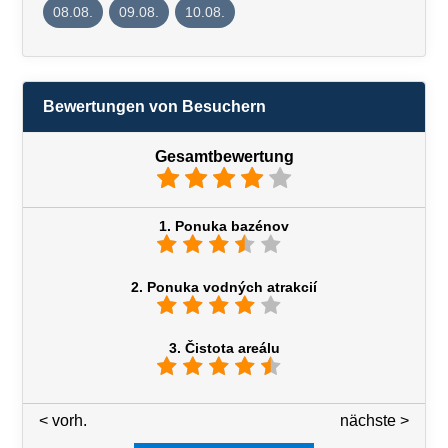
08.08.
09.08.
10.08.
Bewertungen von Besuchern
Gesamtbewertung
1. Ponuka bazénov
2. Ponuka vodných atrakcií
3. Čistota areálu
< vorh.
3 / 7
nächste >