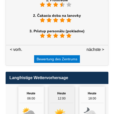
1. Prostredie
2. Čakacia doba na lanovky
3. Prístup personálu (pokladne)
< vorh.
3 / 7
nächste >
Bewertung des Zentrums
Langfristige Wettervorhersage
Heute
Heute
Heute
06:00
12:00
18:00