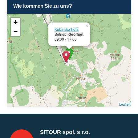
Wie kommen Sie zu uns?
+
×
Kubínska hoľa
−
Betrieb:
Geöffnet
09:00 - 17:00
Leaflet
SITOUR spol. s r.o.