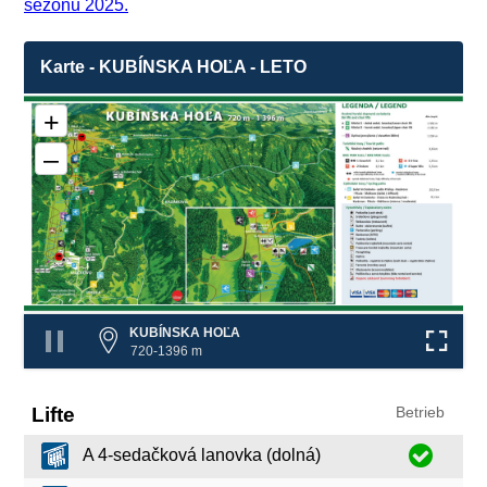
sezónu 2025.
Karte - KUBÍNSKA HOĽA - LETO
+
–
KUBÍNSKA HOĽA
720-1396 m
Lifte
Betrieb
A 4-sedačková lanovka (dolná)