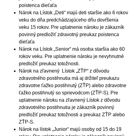
poistenca dieťaťa
Nárok na Lístok „Deti“ majú deti staršie ako 6 rokov
veku do dňa predchádzajúceho dňu dovŕšenia
veku 15 rokov. Pre uplatnenie nároku je zákazník
povinný predložiť zdravotný preukaz poistenca
dieťaťa
Nárok na Lístok „Senior“ má osoba staršia ako 60
rokov veku. Pre uplatnenie nároku je nevyhnutné
predložiť preukaz totožnosti.
Nárok na zľavnený Lístok „ZŤP“ z dôvodu
zdravotného postihnutia má aj držiteľ preukazu
zdravotne ťažko postihnutý (ZŤP) alebo zdravotne
ťažko postihnutý so sprievodcom (ZŤP-S). Pre
uplatnenie nároku na zľavnený Lístok z dôvodu
zdravotného postihnutia je zákazník povinný
predložiť preukaz totožnosti a preukaz ZŤP alebo
ZŤP-S.
Nárok na lístok „Junior“ majú osoby od 15 do 19