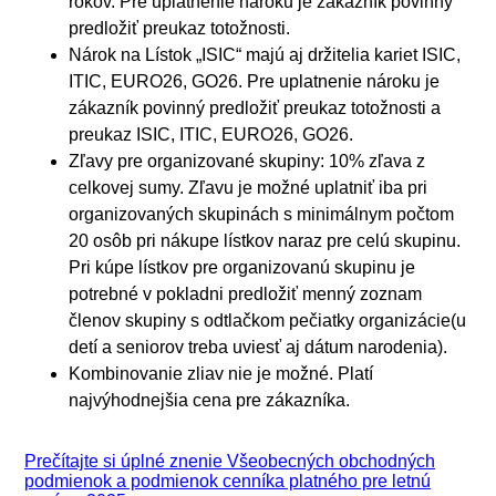
rokov. Pre uplatnenie nároku je zákazník povinný
predložiť preukaz totožnosti.
Nárok na Lístok „ISIC“ majú aj držitelia kariet ISIC,
ITIC, EURO26, GO26. Pre uplatnenie nároku je
zákazník povinný predložiť preukaz totožnosti a
preukaz ISIC, ITIC, EURO26, GO26.
Zľavy pre organizované skupiny: 10% zľava z
celkovej sumy. Zľavu je možné uplatniť iba pri
organizovaných skupinách s minimálnym počtom
20 osôb pri nákupe lístkov naraz pre celú skupinu.
Pri kúpe lístkov pre organizovanú skupinu je
potrebné v pokladni predložiť menný zoznam
členov skupiny s odtlačkom pečiatky organizácie(u
detí a seniorov treba uviesť aj dátum narodenia).
Kombinovanie zliav nie je možné. Platí
najvýhodnejšia cena pre zákazníka.
Prečítajte si úplné znenie Všeobecných obchodných
podmienok a podmienok cenníka platného pre letnú