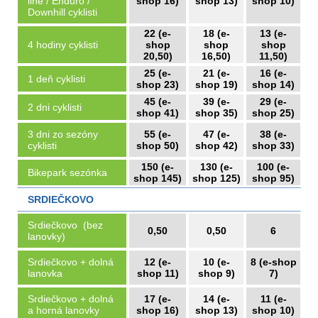
line / Enduro /
shop 16)
shop 13)
shop 10)
Downhill cyklisti
22 (e-
18 (e-
13 (e-
4 hodiny cyklisti
shop
shop
shop
20,50)
16,50)
11,50)
25 (e-
21 (e-
16 (e-
1 deň cyklisti
shop 23)
shop 19)
shop 14)
45 (e-
39 (e-
29 (e-
2 dni cyklisti
shop 41)
shop 35)
shop 25)
3 dni zo sezóny
55 (e-
47 (e-
38 (e-
cyklisti
shop 50)
shop 42)
shop 33)
150 (e-
130 (e-
100 (e-
Bikepark sezónka
shop 145)
shop 125)
shop 95)
SRDIEČKOVO
Srdiečkovo (bez
0,50
0,50
6
lanovky)
Srdiečkovo + dolná
12 (e-
10 (e-
8 (e-shop
lanovka
shop 11)
shop 9)
7)
Srdiečkovo + dolná
17 (e-
14 (e-
11 (e-
a horná lanovky
shop 16)
shop 13)
shop 10)