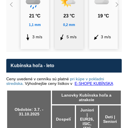
21 °C
23 °C
19 °C
1,1 mm
0,2 mm
3 m/s
5 m/s
3 m/s
Kubínska hoľa - leto
Ceny uvedené v cenníku sú platné
pri kúpe v pokladni
strediska
. Výhodnejšie ceny lístkov v
E-SHOPE KUBÍNSKA
Lanovky Kubínska hoľa a
atrakcie
Obdobie: 3.7. -
Juniori
31.10.2025
|
Deti |
Dospelí
EUR26,
Seniori
ISIC,