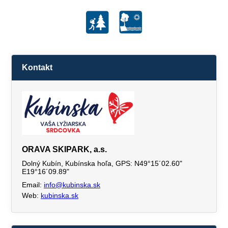
Kontakt
ORAVA SKIPARK, a.s.
Dolný Kubín, Kubínska hoľa, GPS: N49°15´02.60"
E19°16´09.89"
Email:
info@kubinska.sk
Web:
kubinska.sk