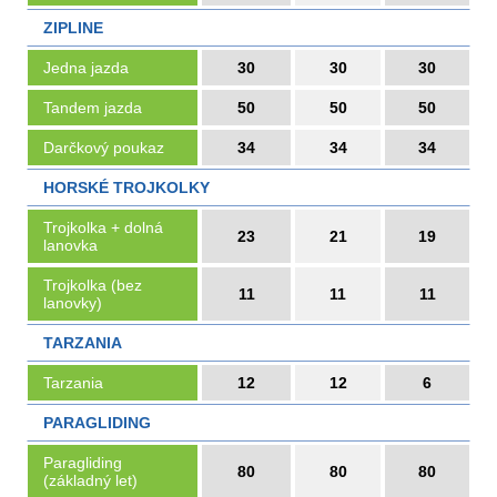
ZIPLINE
Jedna jazda
30
30
30
Tandem jazda
50
50
50
Darčkový poukaz
34
34
34
HORSKÉ TROJKOLKY
Trojkolka + dolná
23
21
19
lanovka
Trojkolka (bez
11
11
11
lanovky)
TARZANIA
Tarzania
12
12
6
PARAGLIDING
Paragliding
80
80
80
(základný let)