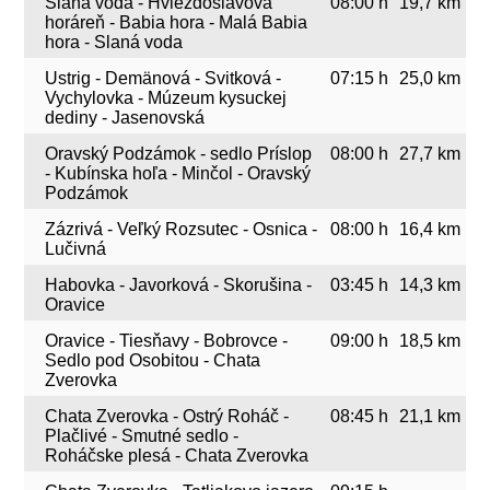
Slaná voda - Hviezdoslavova
08:00 h
19,7 km
horáreň - Babia hora - Malá Babia
hora - Slaná voda
Ustrig - Demänová - Svitková -
07:15 h
25,0 km
Vychylovka - Múzeum kysuckej
dediny - Jasenovská
Oravský Podzámok - sedlo Príslop
08:00 h
27,7 km
- Kubínska hoľa - Minčol - Oravský
Podzámok
Zázrivá - Veľký Rozsutec - Osnica -
08:00 h
16,4 km
Lučivná
Habovka - Javorková - Skorušina -
03:45 h
14,3 km
Oravice
Oravice - Tiesňavy - Bobrovce -
09:00 h
18,5 km
Sedlo pod Osobitou - Chata
Zverovka
Chata Zverovka - Ostrý Roháč -
08:45 h
21,1 km
Plačlivé - Smutné sedlo -
Roháčske plesá - Chata Zverovka