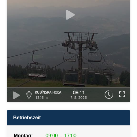
08:11
KUBÍNSKA HOĽA
1346 m
7. 8. 2026
Betriebszeit
Montag:
09:00
-
17:00