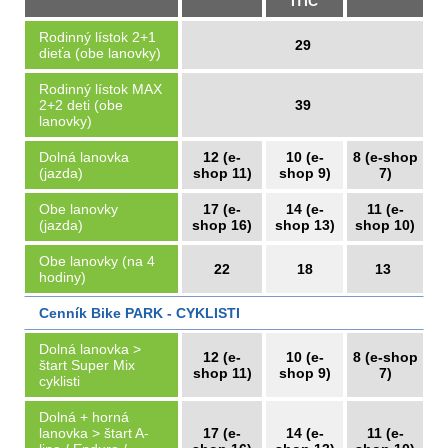
ITIC
Rodinný lístok 2+1
29
dieťa (obe lanovky)
Rodinný lístok MAX
2+2 deti (obe
39
lanovky)
Dolná lanovka
12 (e-
10 (e-
8 (e-shop
(jazda)
shop 11)
shop 9)
7)
Obe lanovky
17 (e-
14 (e-
11 (e-
(jazda)
shop 16)
shop 13)
shop 10)
Obe lanovky (na 4
22
18
13
hodiny)
Cenník Bike PARK - CYKLISTI
Dolná lanovka >
12 (e-
10 (e-
8 (e-shop
štart Super Mix
shop 11)
shop 9)
7)
cyklisti
Dolná + horná
lanovka > štart A-
17 (e-
14 (e-
11 (e-