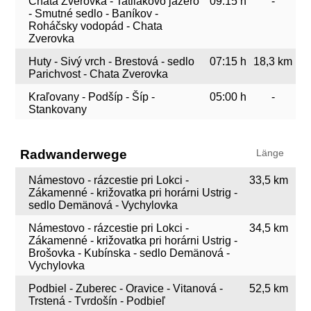
Chata Zverovka - Tatliakovo jazero
09:15 h
-
- Smutné sedlo - Baníkov -
Roháčsky vodopád - Chata
Zverovka
Huty - Sivý vrch - Brestová - sedlo
07:15 h
18,3 km
Parichvost - Chata Zverovka
Kraľovany - Podšíp - Šíp -
05:00 h
-
Stankovany
Radwanderwege
Länge
Námestovo - rázcestie pri Lokci -
33,5 km
Zákamenné - križovatka pri horárni Ustrig -
sedlo Demänová - Vychylovka
Námestovo - rázcestie pri Lokci -
34,5 km
Zákamenné - križovatka pri horárni Ustrig -
Brošovka - Kubínska - sedlo Demänová -
Vychylovka
Podbiel - Zuberec - Oravice - Vitanová -
52,5 km
Trstená - Tvrdošín - Podbieľ