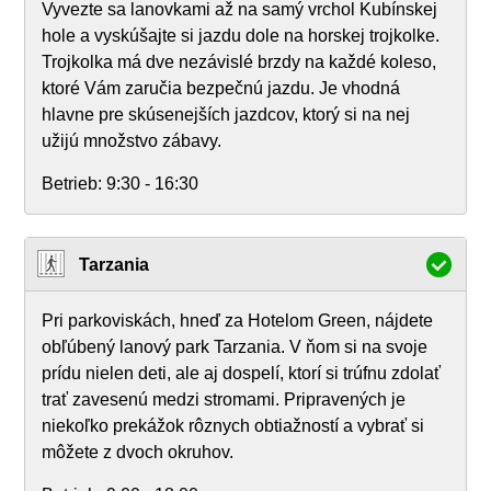
Vyvezte sa lanovkami až na samý vrchol Kubínskej
hole a vyskúšajte si jazdu dole na horskej trojkolke.
Trojkolka má dve nezávislé brzdy na každé koleso,
ktoré Vám zaručia bezpečnú jazdu. Je vhodná
hlavne pre skúsenejších jazdcov, ktorý si na nej
užijú množstvo zábavy.
Betrieb:
9:30 - 16:30
Tarzania
Pri parkoviskách, hneď za Hotelom Green, nájdete
obľúbený lanový park Tarzania. V ňom si na svoje
prídu nielen deti, ale aj dospelí, ktorí si trúfnu zdolať
trať zavesenú medzi stromami. Pripravených je
niekoľko prekážok rôznych obtiažností a vybrať si
môžete z dvoch okruhov.