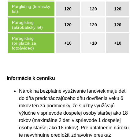
Pargliding (termický
120
120
120
let)
Paragliding
120
120
120
(akrobatický let)
Paragliding
(príplatok za
+10
+10
+10
foto&video)
Informácie k cenníku
Nárok na bezplatné využívanie lanoviek majú deti
do dňa predchádzajúceho dňu dovŕšenia veku 6
rokov len za podmienky, že služby využívajú
výlučne v sprievode dospelej osoby staršej ako 18
rokov (maximálne 2 deti v sprievode 1 dospelej
osoby staršej ako 18 rokov). Pre uplatnenie nároku
je nevyhnutné predložiť zdravotný preukaz