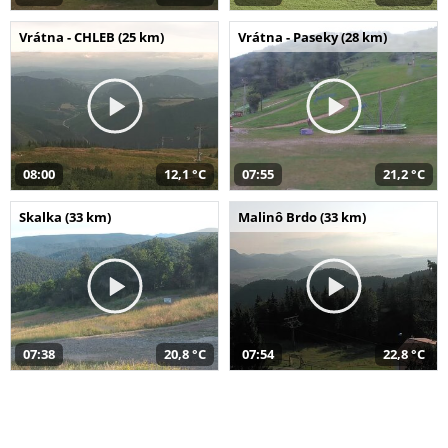
Vrátna - CHLEB (25 km)
Vrátna - Paseky (28 km)
08:00
12,1 °C
07:55
21,2 °C
Skalka (33 km)
Malinô Brdo (33 km)
07:38
20,8 °C
07:54
22,8 °C