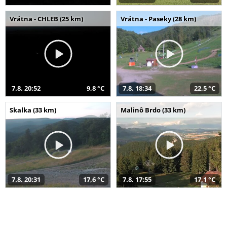
Vrátna - CHLEB (25 km)
Vrátna - Paseky (28 km)
7.8. 20:52
9,8 °C
7.8. 18:34
22,5 °C
Skalka (33 km)
Malinô Brdo (33 km)
7.8. 20:31
17,6 °C
7.8. 17:55
17,1 °C