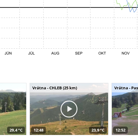
Vrátna - CHLEB (25 km)
Vrátna - Pa
29,4 °C
12:48
23,9 °C
12:52