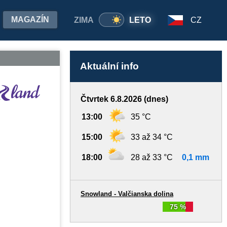
MAGAZÍN
ZIMA
LETO
CZ
Aktuální info
Čtvrtek 6.8.2026 (dnes)
13:00
35 °C
15:00
33 až 34 °C
18:00
28 až 33 °C
0,1 mm
Snowland - Valčianska dolina
75 %