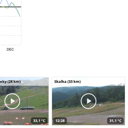
seky (28 km)
Skalka (33 km)
33,1 °C
12:28
31,1 °C