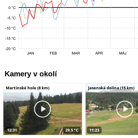
Kamery v okolí
Martinské hole (8 km)
Jasenská dolina (15 km)
12:31
29,5 °C
11:23