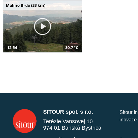
Malinô Brdo (33 km)
12:54
30,7 °C
SITOUR spol. s r.o.
Sitour I
inovace 
Terézie Vansovej 10
974 01 Banská Bystrica