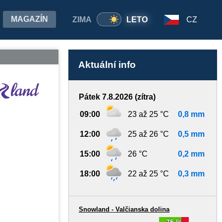
MAGAZÍN
ZIMA
LETO
CZ
Aktuální info
Pátek 7.8.2026 (zítra)
09:00
23 až 25 °C
0,8 mm
12:00
25 až 26 °C
0,5 mm
15:00
26 °C
0,2 mm
18:00
22 až 25 °C
0,3 mm
Snowland - Valčianska dolina
75 %