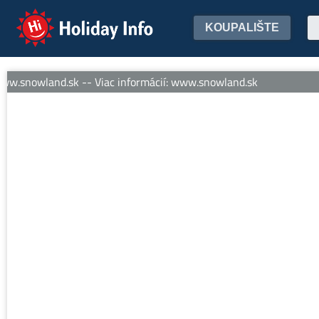
Holiday Info
KOUPALIŠTE
w.snowland.sk -- Viac informácií: www.snowland.sk