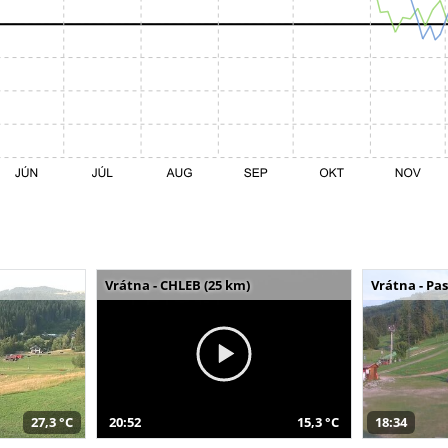
Vrátna - CHLEB (25 km)
Vrátna - Pa
27,3 °C
20:52
15,3 °C
18:34