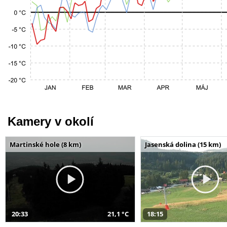
Kamery v okolí
Martinské hole (8 km)
Jasenská dolina (15 km)
20:33
21,1 °C
18:15