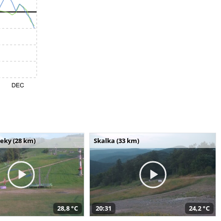
seky (28 km)
Skalka (33 km)
28,8 °C
20:31
24,2 °C