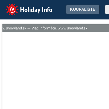
Holiday Info
KOUPALIŠTE
w.snowland.sk -- Viac informácií: www.snowland.sk