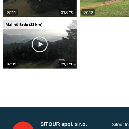
07:11
21,6 °C
07:40
Malinô Brdo (33 km)
07:31
21,2 °C
SITOUR spol. s r.o.
Sitour I