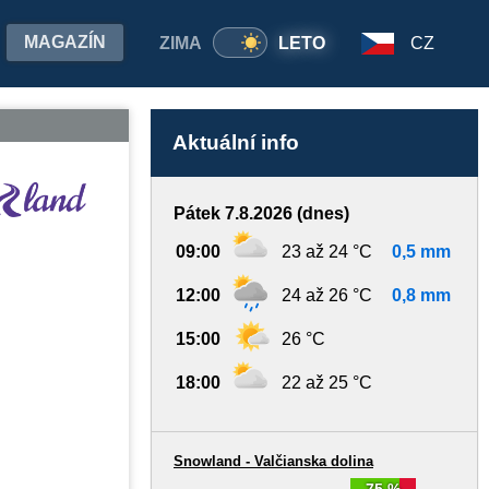
MAGAZÍN
ZIMA
LETO
CZ
Aktuální info
Pátek 7.8.2026 (dnes)
09:00
23 až 24 °C
0,5 mm
12:00
24 až 26 °C
0,8 mm
15:00
26 °C
18:00
22 až 25 °C
Snowland - Valčianska dolina
75 %