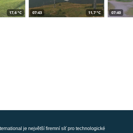
17,6 °C
07:43
11,7 °C
07:40
nternational je největší firemní síť pro technologické